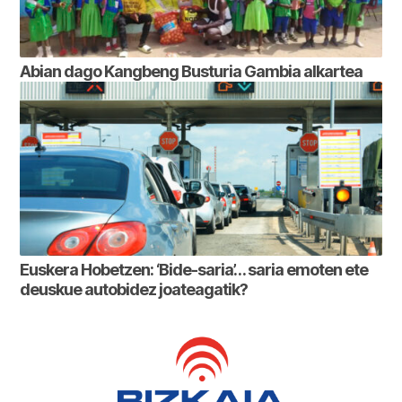
Abian dago Kangbeng Busturia Gambia alkartea
Euskera Hobetzen: ‘Bide-saria’… saria emoten ete
deuskue autobidez joateagatik?