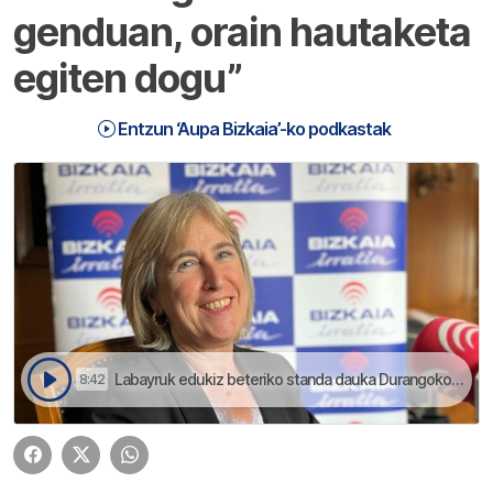
genduan, orain hautaketa
egiten dogu”
Entzun ‘Aupa Bizkaia’-ko podkastak
Labayruk edukiz beteriko standa dauka Durangoko Azokan | Aupa Bizkaia
8:42