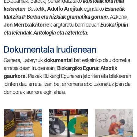
Etxebarriak. Batetik, berak idatzitako
Ikastolak lora mila
koloretan
. Bestetik,
Adolfo Arejita
k egindako
Esanetik
Idatzira II: Berba eta hizkiak gramatika goruan
. Azkenik,
Jon Mentxakatorre
k argitaratu barri dauan
Euskal ipuin
eta leiendak. Antologia eta azterketa
.
Dokumentala Irudienean
Gainera, Labayruk
dokumental
bat eskainiko dau domeka
arratsaldean Irudienean: ‘
Bizkargiko Eguna: Atzotik
gaurkora
‘. Piezak Bizkargi Egunaren jatorrian eta bilakaeran
ipinten dau arreta. Izan be, erromeria eboluzionatuz joan da
denporak aurrera egin ahala.