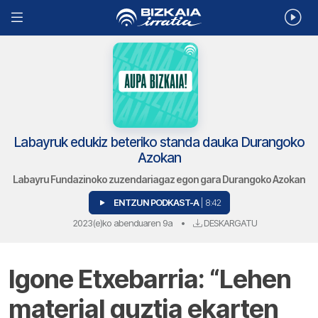
Labayruk edukiz beteriko standa dauka Durangoko
Azokan
Labayru Fundazinoko zuzendariagaz egon gara Durangoko Azokan
ENTZUN PODKAST-A
| 8:42
2023(e)ko abenduaren 9a
•
DESKARGATU
Igone Etxebarria: “Lehen
material guztia ekarten