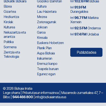
Bizkaitik Bizkaira
Goizeko Izarretan
102.6 FM
Bizkaia
Elizea
Kultura
91.9 FM
Gizartea
Lau Haizetara
Durangaldea
Hezkuntza
Mezea
96.7 FM
Markina
Kirolak
Zorionagurrak
Xemein
Kulturea
Jokoan
92.5 FM
Ondarroa
Nekazaritza eta
Garoa
97.4 FM
Urdaibai
arrantza
Kresala
Politika
Euskera Hobetzen
Sormena
Planik Plan
Zientzia eta
Publizidadea
Aupa Bizkaia
Teknologia
Irakurrieran
Eremuz kanpo
Txapela buruan
Egunez egun
© 2026 Bizkaia Irratia
Lege oharra
|
Pribatutasun informazinoa
| Mazarredo zumarkalea 47, 7 –
Bilbo |
944 466 800
| info@bizkaiairratia.eus