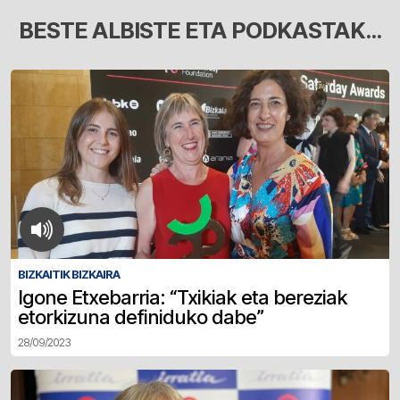
BESTE ALBISTE ETA PODKASTAK...
BIZKAITIK BIZKAIRA
Igone Etxebarria: “Txikiak eta bereziak
etorkizuna definiduko dabe”
28/09/2023