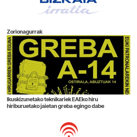
Zorionagurrak
Ikuskizunetako teknikariek EAEko hiru
hiriburuetako jaietan greba egingo dabe