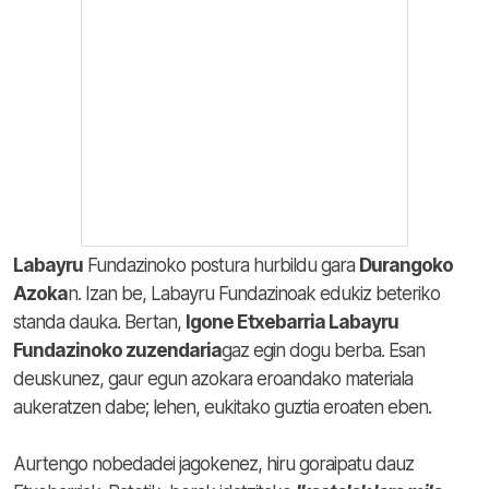
Labayru
Fundazinoko postura hurbildu gara
Durangoko
Azoka
n. Izan be, Labayru Fundazinoak edukiz beteriko
standa dauka. Bertan,
Igone Etxebarria Labayru
Fundazinoko zuzendaria
gaz egin dogu berba. Esan
deuskunez, gaur egun azokara eroandako materiala
aukeratzen dabe; lehen, eukitako guztia eroaten eben.
Aurtengo nobedadei jagokenez, hiru goraipatu dauz