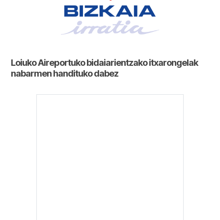
Loiuko Aireportuko bidaiarientzako itxarongelak
nabarmen handituko dabez