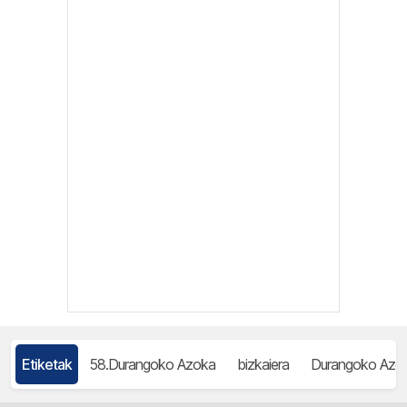
Etiketak
58.Durangoko Azoka
bizkaiera
Durangoko Azo