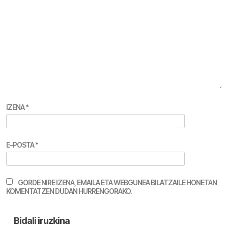
IZENA
*
E-POSTA
*
GORDE NIRE IZENA, EMAILA ETA WEBGUNEA BILATZAILE HONETAN
KOMENTATZEN DUDAN HURRENGORAKO.