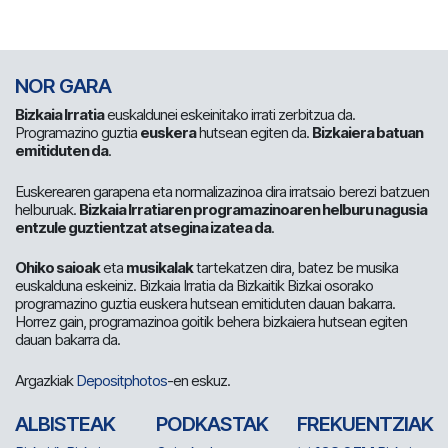
NOR GARA
Bizkaia Irratia
euskaldunei eskeinitako irrati zerbitzua da.
Programazino guztia
euskera
hutsean egiten da.
Bizkaiera batuan
emitiduten da
.
Euskerearen garapena eta normalizazinoa dira irratsaio berezi batzuen
helburuak.
Bizkaia Irratiaren programazinoaren helburu nagusia
entzule guztientzat atsegina izatea da
.
Ohiko saioak
eta
musikalak
tartekatzen dira, batez be musika
euskalduna eskeiniz. Bizkaia Irratia da Bizkaitik Bizkai osorako
programazino guztia euskera hutsean emitiduten dauan bakarra.
Horrez gain, programazinoa goitik behera bizkaiera hutsean egiten
dauan bakarra da.
Argazkiak
Depositphotos
-en eskuz.
ALBISTEAK
PODKASTAK
FREKUENTZIAK