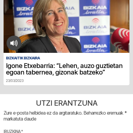
BIZKAITIK BIZKAIRA
Igone Etxebarria: “Lehen, auzo guztietan
egoan tabernea, gizonak batzeko”
23/03/2023
UTZI ERANTZUNA
Zure e-posta helbidea ez da argitaratuko.
Beharrezko eremuak
*
markatuta daude
IRUZKINA
*