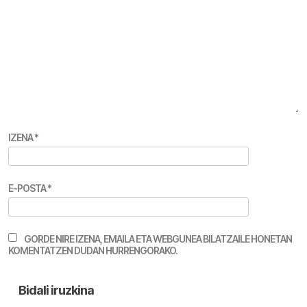
IZENA
*
E-POSTA
*
GORDE NIRE IZENA, EMAILA ETA WEBGUNEA BILATZAILE HONETAN
KOMENTATZEN DUDAN HURRENGORAKO.