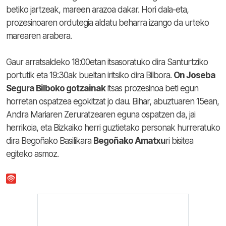
betiko jartzeak, mareen arazoa dakar. Hori dala-eta,
prozesinoaren ordutegia aldatu beharra izango da urteko
marearen arabera.
Gaur arratsaldeko 18:00etan itsasoratuko dira Santurtziko
portutik eta 19:30ak bueltan iritsiko dira Bilbora.
On Joseba
Segura Bilboko gotzainak
itsas prozesinoa beti egun
horretan ospatzea egokitzat jo dau. Bihar, abuztuaren 15ean,
Andra Mariaren Zeruratzearen eguna ospatzen da, jai
herrikoia, eta Bizkaiko herri guztietako personak hurreratuko
dira Begoñako Basilikara
Begoñako Amatxu
ri bisitea
egiteko asmoz.