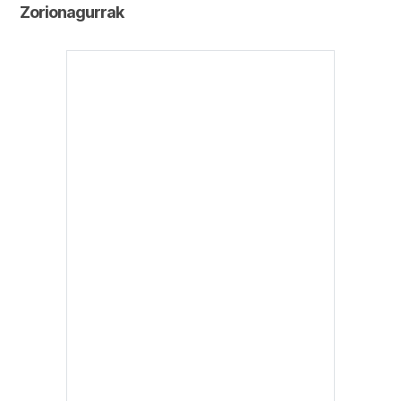
Zorionagurrak