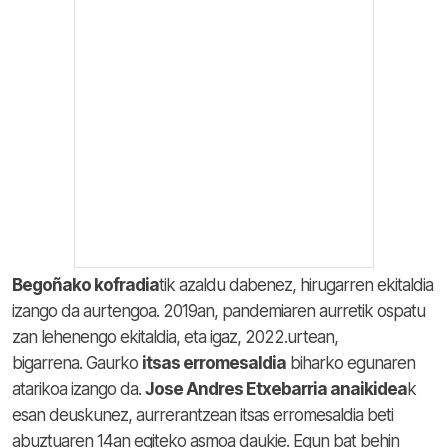
Begoñako kofradia
tik azaldu dabenez, hirugarren ekitaldia
izango da aurtengoa. 2019an, pandemiaren aurretik ospatu
zan lehenengo ekitaldia, eta igaz, 2022.urtean,
bigarrena. Gaurko
itsas erromesaldia
biharko egunaren
atarikoa izango da.
Jose Andres Etxebarria anaikidea
k
esan deuskunez, aurrerantzean itsas erromesaldia beti
abuztuaren 14an egiteko asmoa daukie. Egun bat behin