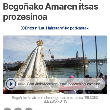
Begoñako Amaren itsas
prozesinoa
Entzun ‘Lau Haizetara’-ko podkastak
Gaur, Andra Mariaren Jasokundearen egunaren bezperan, Begoñako kofradiak itsas erromesaldia egingo dau Begoñako Amaren irudiagaz | Lau Haizetara
10:52
Begoñako Amatxuren lehenengo itsas prozesinoa /
BILBOKO
ELEIZBARRUTIA