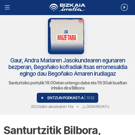
Gaur, Andra Mariaren Jasokundearen egunaren
bezperan, Begoñako kofradiak itsas erromesaldia
egingo dau Begoñako Amaren irudiagaz
Santurtziko portutik 18:00etan urtengo dabe eta 19:30ak bueltan
iritsiko dira Bilbora
ENTZUN PODKAST-A
| 10:52
2023(e)ko abuztuaren 14a
•
DESKARGATU
Santurtzitik Bilbora,