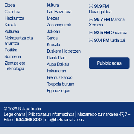
Elizea
Kultura
91.9 FM
Gizartea
Lau Haizetara
Durangaldea
Hezkuntza
Mezea
96.7 FM
Markina
Kirolak
Zorionagurrak
Xemein
Kulturea
Jokoan
92.5 FM
Ondarroa
Nekazaritza eta
Garoa
97.4 FM
Urdaibai
arrantza
Kresala
Politika
Euskera Hobetzen
Sormena
Planik Plan
Zientzia eta
Publizidadea
Aupa Bizkaia
Teknologia
Irakurrieran
Eremuz kanpo
Txapela buruan
Egunez egun
© 2026 Bizkaia Irratia
Lege oharra
|
Pribatutasun informazinoa
| Mazarredo zumarkalea 47, 7 –
Bilbo |
944 466 800
| info@bizkaiairratia.eus