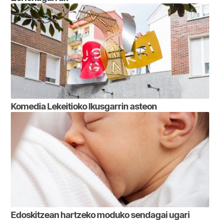
Komedia Lekeitioko Ikusgarrin asteon
Edoskitzean hartzeko moduko sendagai ugari