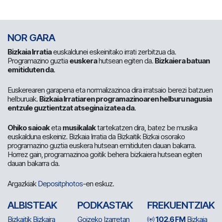
NOR GARA
Bizkaia Irratia
euskaldunei eskeinitako irrati zerbitzua da.
Programazino guztia
euskera
hutsean egiten da.
Bizkaiera batuan
emitiduten da
.
Euskerearen garapena eta normalizazinoa dira irratsaio berezi batzuen
helburuak.
Bizkaia Irratiaren programazinoaren helburu nagusia
entzule guztientzat atsegina izatea da
.
Ohiko saioak
eta
musikalak
tartekatzen dira, batez be musika
euskalduna eskeiniz. Bizkaia Irratia da Bizkaitik Bizkai osorako
programazino guztia euskera hutsean emitiduten dauan bakarra.
Horrez gain, programazinoa goitik behera bizkaiera hutsean egiten
dauan bakarra da.
Argazkiak
Depositphotos
-en eskuz.
ALBISTEAK
PODKASTAK
FREKUENTZIAK
Bizkaitik Bizkaira
Goizeko Izarretan
102.6 FM
Bizkaia