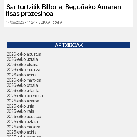
Santurtzitik Bilbora, Begoñako Amaren
itsas prozesinoa
14/08/2023 • 14:24 • BIZKAIA IRRATIA
ARTXIBOAK
2026(e)ko abuztua
2026(e)ko uztaila
2026(e)ko ekaina
2026(e)ko maiatza
2026(e)ko apirila
2026(e)ko martxoa
2026(e)ko otsaila
2026(e)ko urtarrila
2025(e)ko abendua
2025(e)ko azaroa
2025(e)ko urria
2025(e)ko iraila
2025(e)ko abuztua
2025(e)ko uztaila
2025(e)ko maiatza
2025(e)ko apirila