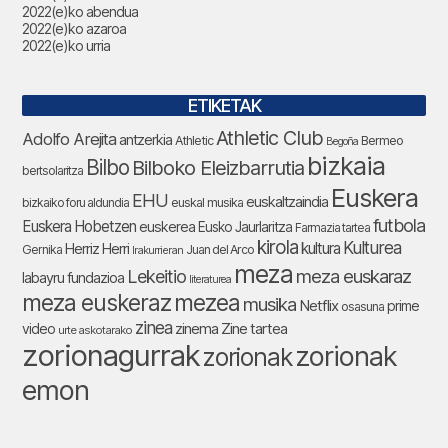
2022(e)ko abendua
2022(e)ko azaroa
2022(e)ko urria
ETIKETAK
Athletic Club
Adolfo Arejita
antzerkia
Athletic
Bermeo
Begoña
bizkaia
Bilbo
Bilboko Eleizbarrutia
bertsolaritza
Euskera
EHU
euskaltzaindia
bizkaiko foru aldundia
euskal musika
futbola
Euskera Hobetzen
euskerea
Eusko Jaurlaritza
Farmazia tartea
kirola
Kulturea
kultura
Herriz Herri
Gernika
Juan del Arco
Irakurrieran
meza
Lekeitio
meza euskaraz
labayru fundazioa
literaturea
meza euskeraz
mezea
musika
Netflix
prime
osasuna
zinea
zinema
Zine tartea
video
urte askotarako
zorionagurrak
zorionak
zorionak
emon