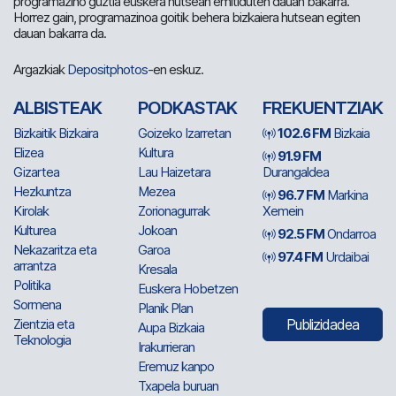
programazino guztia euskera hutsean emitiduten dauan bakarra.
Horrez gain, programazinoa goitik behera bizkaiera hutsean egiten
dauan bakarra da.
Argazkiak
Depositphotos
-en eskuz.
ALBISTEAK
PODKASTAK
FREKUENTZIAK
Bizkaitik Bizkaira
Goizeko Izarretan
102.6 FM
Bizkaia
Elizea
Kultura
91.9 FM
Gizartea
Lau Haizetara
Durangaldea
Hezkuntza
Mezea
96.7 FM
Markina
Kirolak
Zorionagurrak
Xemein
Kulturea
Jokoan
92.5 FM
Ondarroa
Nekazaritza eta
Garoa
97.4 FM
Urdaibai
arrantza
Kresala
Politika
Euskera Hobetzen
Sormena
Planik Plan
Zientzia eta
Publizidadea
Aupa Bizkaia
Teknologia
Irakurrieran
Eremuz kanpo
Txapela buruan