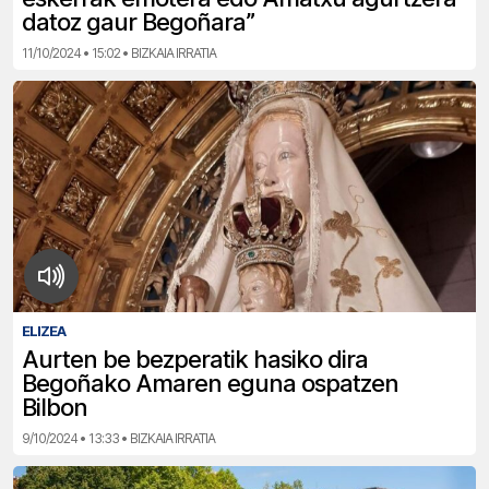
datoz gaur Begoñara”
11/10/2024 • 15:02 • BIZKAIA IRRATIA
ELIZEA
Aurten be bezperatik hasiko dira
Begoñako Amaren eguna ospatzen
Bilbon
9/10/2024 • 13:33 • BIZKAIA IRRATIA