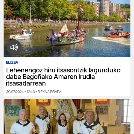
ELIZEA
Lehenengoz hiru itsasontzik lagunduko
dabe Begoñako Amaren irudia
itsasadarrean
30/07/2024 • 12:43 • BIZKAIA IRRATIA