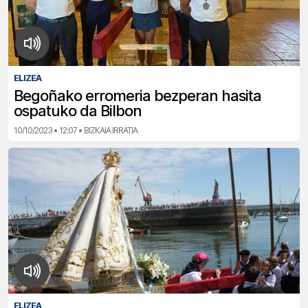
ELIZEA
Begoñako erromeria bezperan hasita
ospatuko da Bilbon
10/10/2023 • 12:07 • BIZKAIA IRRATIA
ELIZEA