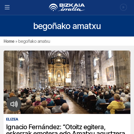
begoñako amatxu
Home
»
begoñako amatxu
ELIZEA
Ignacio Fernández: “Otoitz egitera,
eskerrak emotera edo Amatxu agurtzera