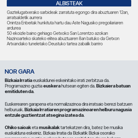
ALBISTEAK
Gaztelugatxerako sarbideak zarratuta egongo dira abuztuaren 12an,
arratsaldetik aurrera
Onintza Enbeitak hunkituta hartu dau Aste Nagusiko pregoilariaren
ardurea
50 ekoizle baino gehiago Getxoko San Lorentzo azokan
Nazinoarteko skateko elitea abuztuaren 8an batuko da Getxon
Artxandako tuneletako Deustuko tartea zabalik barriro
NOR GARA
Bizkaia Irratia
euskaldunei eskeinitako irrati zerbitzua da.
Programazino guztia
euskera
hutsean egiten da.
Bizkaiera batuan
emitiduten da
.
Euskerearen garapena eta normalizazinoa dira irratsaio berezi batzuen
helburuak.
Bizkaia Irratiaren programazinoaren helburu nagusia
entzule guztientzat atsegina izatea da
.
Ohiko saioak
eta
musikalak
tartekatzen dira, batez be musika
euskalduna eskeiniz. Bizkaia Irratia da Bizkaitik Bizkai osorako