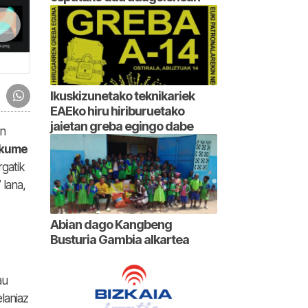
Ikuskizunetako teknikariek
EAEko hiru hiriburuetako
jaietan greba egingo dabe
an
akume
gatik
lana,
Abian dago Kangbeng
Busturia Gambia alkartea
au
elaniaz