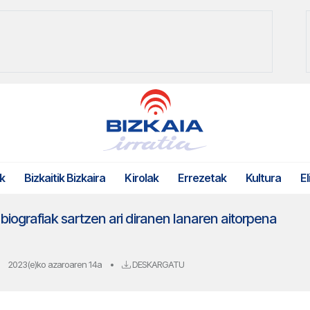
k
Bizkaitik Bizkaira
Kirolak
Errezetak
Kultura
El
ografiak sartzen ari diranen lanaren aitorpena
2023(e)ko azaroaren 14a
•
DESKARGATU