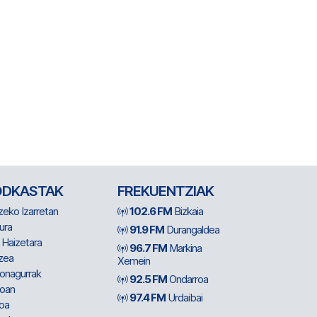
ODKASTAK
FREKUENTZIAK
zeko Izarretan
102.6 FM
Bizkaia
ura
91.9 FM
Durangaldea
 Haizetara
96.7 FM
Markina
zea
Xemein
ionagurrak
92.5 FM
Ondarroa
oan
97.4 FM
Urdaibai
oa