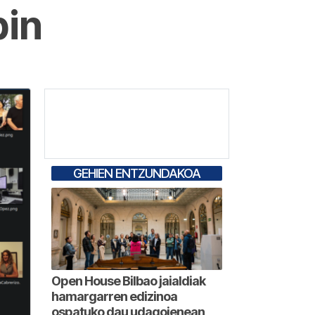
in
GEHIEN ENTZUNDAKOA
Open House Bilbao jaialdiak
hamargarren edizinoa
ospatuko dau udagoienean