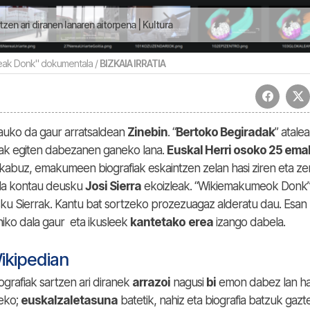
n ari diranen lanaren aitorpena | Kultura
ak Donk" dokumentala /
BIZKAIA IRRATIA
auko da gaur arratsaldean
Zinebin
. “
Bertoko Begiradak
” atale
ak egiten dabezanen ganeko lana.
Euskal Herri osoko 25 em
abuz, emakumeen biografiak eskaintzen zelan hasi ziren eta zer
ala kontau deusku
Josi Sierra
ekoizleak. “Wikiemakumeok Donk” 
ku Sierrak. Kantu bat sortzeko prozezuagaz alderatu dau. Esan
iko dala gaur eta ikusleek
kantetako
erea
izango dabela.
ikipedian
rafiak sartzen ari diranek
arrazoi
nagusi
bi
emon dabez lan h
zeko;
euskalzaletasuna
batetik, nahiz eta biografia batzuk gazt