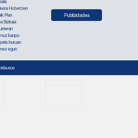
sala
kera Hobetzen
ik Plan
Publizidadea
a Bizkaia
urrieran
muz kanpo
pela buruan
nez egun
ratia.eus