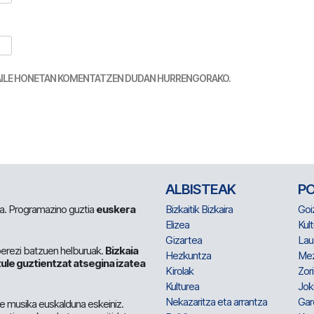
TZAILE HONETAN KOMENTATZEN DUDAN HURRENGORAKO.
ALBISTEAK
P
 da. Programazino guztia
euskera
Bizkaitik Bizkaira
Goi
Elizea
Kult
Gizartea
Lau
berezi batzuen helburuak.
Bizkaia
Hezkuntza
Me
ule guztientzat atsegina izatea
Kirolak
Zor
Kulturea
Jok
Nekazaritza eta arrantza
Gar
e musika euskalduna eskeiniz.