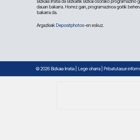
Bizkaia Irratia da Bizkaitik Bizkai osorako programazino
dauan bakarra. Horrez gain, programazinoa goitik beher
bakarra da.
Argazkiak
Depositphotos
-en eskuz.
© 2026 Bizkaia Irratia
|
Lege oharra
|
Pribatutasun infor