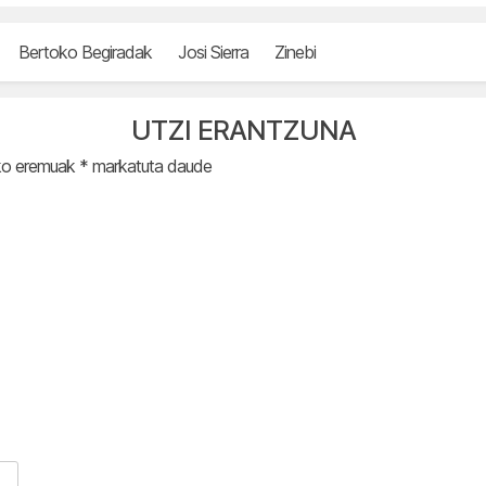
Bertoko Begiradak
Josi Sierra
Zinebi
UTZI ERANTZUNA
ko eremuak
*
markatuta daude