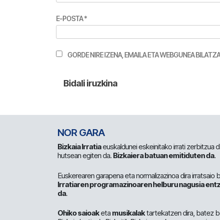
E-POSTA
*
GORDE NIRE IZENA, EMAILA ETA WEBGUNEA BILA
NOR GARA
Bizkaia Irratia
euskaldunei eskeinitako irrati zerbitzua
hutsean egiten da.
Bizkaiera batuan emitiduten da
.
Euskerearen garapena eta normalizazinoa dira irratsaio 
Irratiaren programazinoaren helburu nagusia entz
da
.
Ohiko saioak
eta
musikalak
tartekatzen dira, batez b