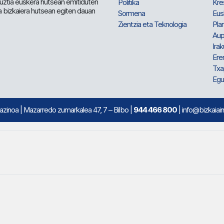
 guztia euskera hutsean emitiduten
Politika
Kre
a bizkaiera hutsean egiten dauan
Sormena
Eus
Zientzia eta Teknologia
Plan
Aup
Irak
Ere
Txa
Egu
mazinoa
| Mazarredo zumarkalea 47, 7 – Bilbo |
944 466 800
| info@bizkaiair