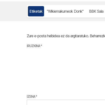
Etiketak
"Wikiemakumeok Donk"
BBK Sala
Zure e-posta helbidea ez da argitaratuko.
Beharrez
IRUZKINA
*
IZENA
*