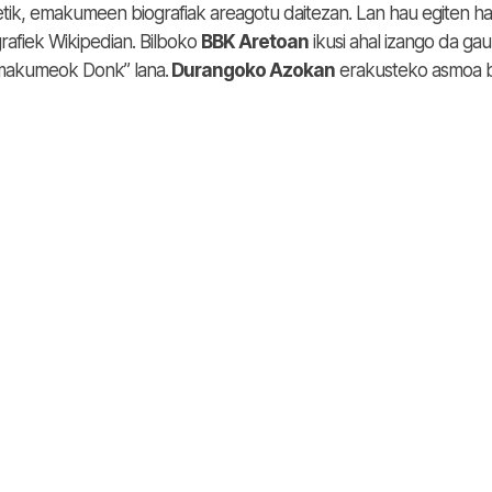
tik, emakumeen biografiak areagotu daitezan. Lan hau egiten ha
fiek Wikipedian. Bilboko
BBK Aretoan
ikusi ahal izango da gau
iemakumeok Donk” lana.
Durangoko Azokan
erakusteko asmoa 