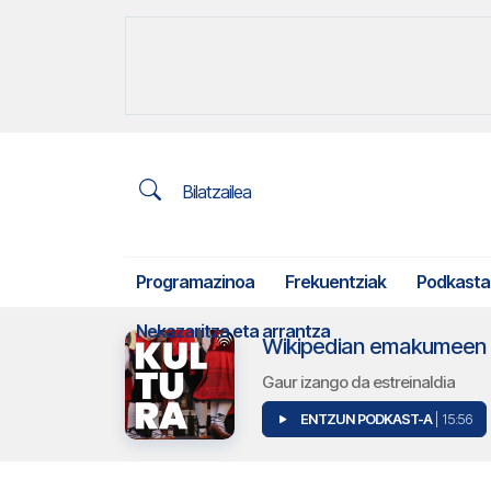
Bilatzailea
Programazinoa
Frekuentziak
Podkasta
Nekazaritza eta arrantza
Wikipedian emakumeen bi
Gaur izango da estreinaldia
ENTZUN PODKAST-A
| 15:56