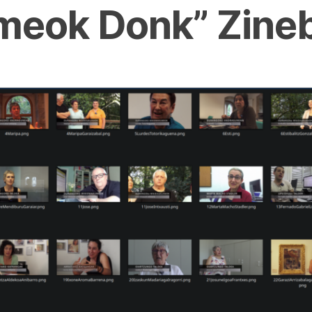
eok Donk” Zineb