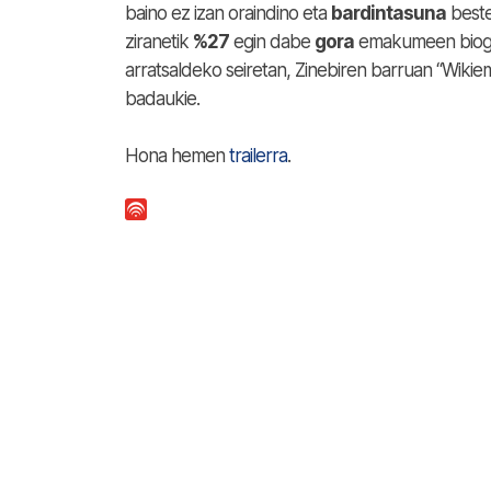
baino ez izan oraindino eta
bardintasuna
beste
ziranetik
%27
egin dabe
gora
emakumeen biogra
arratsaldeko seiretan, Zinebiren barruan “Wik
badaukie.
Hona hemen
trailerra
.