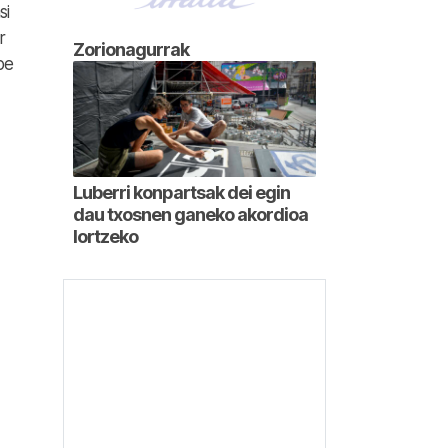
si
r
Zorionagurrak
be
Luberri konpartsak dei egin
dau txosnen ganeko akordioa
lortzeko