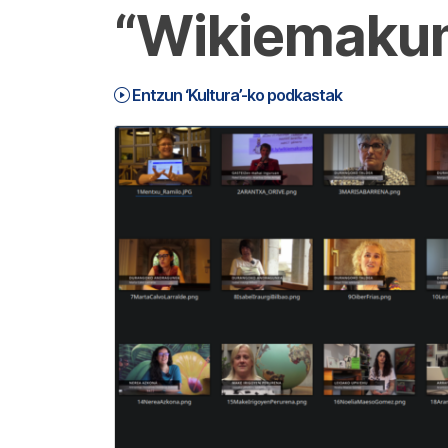
“Wikiemakum
Entzun ‘Kultura’-ko podkastak