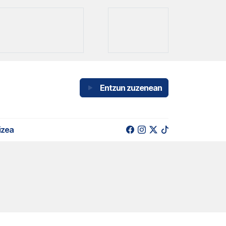
Entzun zuzenean
izea