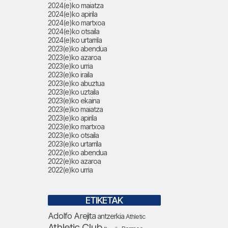
2024(e)ko maiatza
2024(e)ko apirila
2024(e)ko martxoa
2024(e)ko otsaila
2024(e)ko urtarrila
2023(e)ko abendua
2023(e)ko azaroa
2023(e)ko urria
2023(e)ko iraila
2023(e)ko abuztua
2023(e)ko uztaila
2023(e)ko ekaina
2023(e)ko maiatza
2023(e)ko apirila
2023(e)ko martxoa
2023(e)ko otsaila
2023(e)ko urtarrila
2022(e)ko abendua
2022(e)ko azaroa
2022(e)ko urria
ETIKETAK
Adolfo Arejita
antzerkia
Athletic
Athletic Club