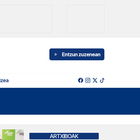
Entzun zuzenean
izea
ARTXIBOAK