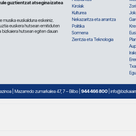
ule guztientzat atsegina izatea
Kirolak
Zor
Kulturea
Jok
Nekazaritza eta arrantza
Gar
e musika euskalduna eskeiniz.
 guztia euskera hutsean emitiduten
Politika
Kre
a bizkaiera hutsean egiten dauan
Sormena
Eus
Zientzia eta Teknologia
Plan
Aup
Irak
Ere
Txa
Egu
mazinoa
| Mazarredo zumarkalea 47, 7 – Bilbo |
944 466 800
| info@bizkaiair