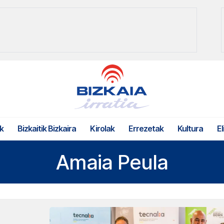
k
Bizkaitik Bizkaira
Kirolak
Errezetak
Kultura
El
Amaia Peula