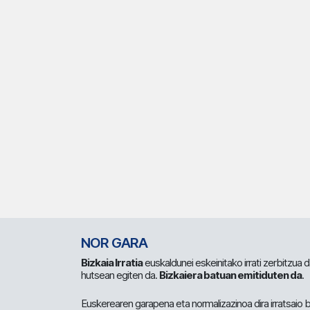
NOR GARA
Bizkaia Irratia
euskaldunei eskeinitako irrati zerbitzua
hutsean egiten da.
Bizkaiera batuan emitiduten da
.
Euskerearen garapena eta normalizazinoa dira irratsaio 