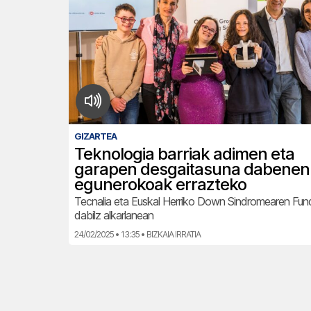
GIZARTEA
Teknologia barriak adimen eta
garapen desgaitasuna dabenen
egunerokoak errazteko
Tecnalia eta Euskal Herriko Down Sindromearen Fun
dabilz alkarlanean
24/02/2025 • 13:35 • BIZKAIA IRRATIA