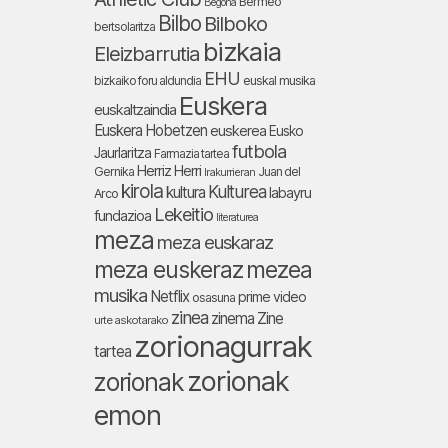
Bermeo
Begoña
Bilbo
Bilboko
bertsolaritza
bizkaia
Eleizbarrutia
EHU
bizkaiko foru aldundia
euskal musika
Euskera
euskaltzaindia
Euskera Hobetzen
euskerea
Eusko
futbola
Jaurlaritza
Farmazia tartea
Herriz Herri
Gernika
Juan del
Irakurrieran
kirola
Kulturea
kultura
labayru
Arco
Lekeitio
fundazioa
literaturea
meza
meza euskaraz
meza euskeraz
mezea
musika
Netflix
prime video
osasuna
zinea
zinema
Zine
urte askotarako
zorionagurrak
tartea
zorionak
zorionak
emon