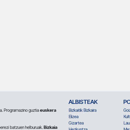
ALBISTEAK
P
 da. Programazino guztia
euskera
Bizkaitik Bizkaira
Goi
Elizea
Kult
Gizartea
Lau
berezi batzuen helburuak.
Bizkaia
Hezkuntza
Me