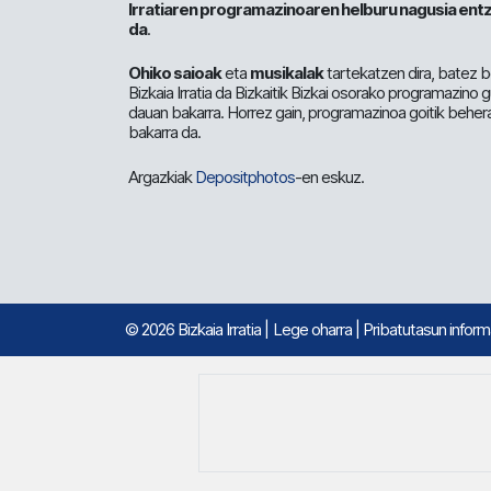
Irratiaren programazinoaren helburu nagusia entz
da
.
Ohiko saioak
eta
musikalak
tartekatzen dira, batez b
Bizkaia Irratia da Bizkaitik Bizkai osorako programazino
dauan bakarra. Horrez gain, programazinoa goitik beher
bakarra da.
Argazkiak
Depositphotos
-en eskuz.
© 2026 Bizkaia Irratia
|
Lege oharra
|
Pribatutasun infor