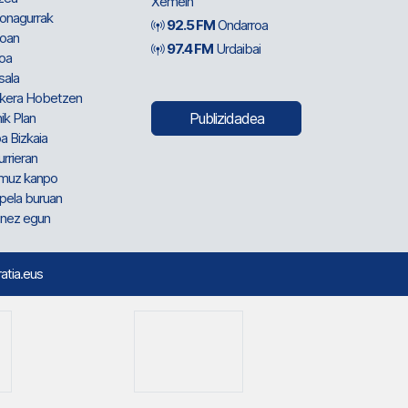
Xemein
ionagurrak
92.5 FM
Ondarroa
oan
97.4 FM
Urdaibai
oa
sala
kera Hobetzen
ik Plan
Publizidadea
a Bizkaia
urrieran
muz kanpo
pela buruan
nez egun
ratia.eus