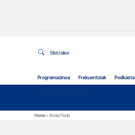
Bilatzailea
Programazinoa
Frekuentziak
Podkasta
Nekazaritza eta arrantza
Home
»
Amaia Peula