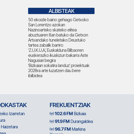
ALBISTEAK
50 ekoizle baino gehiago Getxoko
San Lorentzo azokan
Nazinoarteko skateko elitea
abuztuaren 8an batuko da Getxon
Artxandako tuneletako Deustuko
tartea zabalik barriro
‘Z.U.K.U.A.’, Euskalduna Bilbaoren
euskerazko ikuskizun bakarra Aste
Nagusiari begira
‘Bizkaian sokatira landuz’ proiektuak
2028ra arte luzatzen dau bere
ibilbidea
ODKASTAK
FREKUENTZIAK
zeko Izarretan
102.6 FM
Bizkaia
ura
91.9 FM
Durangaldea
 Haizetara
96.7 FM
Markina
zea