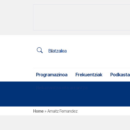
Bilatzailea
Programazinoa
Frekuentziak
Podkasta
Nekazaritza eta arrantza
Home
»
Arnaitz Fernandez