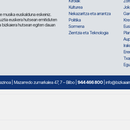
Kirolak
Zor
Kulturea
Jok
Nekazaritza eta arrantza
Gar
e musika euskalduna eskeiniz.
 guztia euskera hutsean emitiduten
Politika
Kre
a bizkaiera hutsean egiten dauan
Sormena
Eus
Zientzia eta Teknologia
Plan
Aup
Irak
Ere
Txa
Egu
mazinoa
| Mazarredo zumarkalea 47, 7 – Bilbo |
944 466 800
| info@bizkaiair