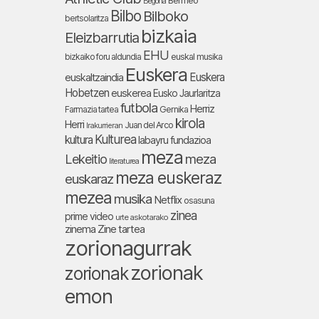
Bermeo
Begoña
Bilbo
Bilboko
bertsolaritza
bizkaia
Eleizbarrutia
EHU
bizkaiko foru aldundia
euskal musika
Euskera
Euskera
euskaltzaindia
Hobetzen
euskerea
Eusko Jaurlaritza
futbola
Herriz
Farmazia tartea
Gernika
kirola
Herri
Juan del Arco
Irakurrieran
Kulturea
kultura
labayru fundazioa
meza
Lekeitio
meza
literaturea
meza euskeraz
euskaraz
mezea
musika
Netflix
osasuna
zinea
prime video
urte askotarako
zinema
Zine tartea
zorionagurrak
zorionak
zorionak
emon