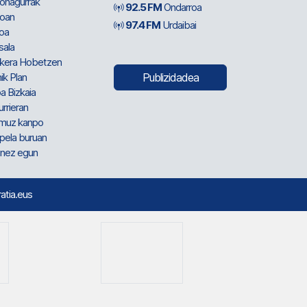
ionagurrak
92.5 FM
Ondarroa
oan
97.4 FM
Urdaibai
oa
sala
kera Hobetzen
ik Plan
Publizidadea
a Bizkaia
urrieran
muz kanpo
pela buruan
nez egun
ratia.eus