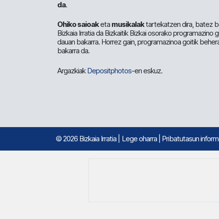
da
.
Ohiko saioak
eta
musikalak
tartekatzen dira, batez b
Bizkaia Irratia da Bizkaitik Bizkai osorako programazino
dauan bakarra. Horrez gain, programazinoa goitik beher
bakarra da.
Argazkiak
Depositphotos
-en eskuz.
© 2026 Bizkaia Irratia
|
Lege oharra
|
Pribatutasun infor