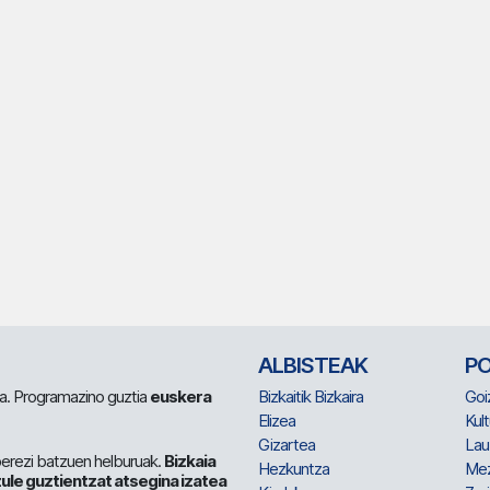
ALBISTEAK
P
 da. Programazino guztia
euskera
Bizkaitik Bizkaira
Goi
Elizea
Kult
Gizartea
Lau
berezi batzuen helburuak.
Bizkaia
Hezkuntza
Me
ule guztientzat atsegina izatea