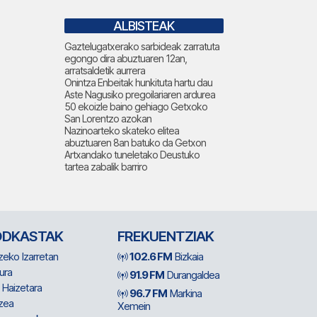
ALBISTEAK
Gaztelugatxerako sarbideak zarratuta
egongo dira abuztuaren 12an,
arratsaldetik aurrera
Onintza Enbeitak hunkituta hartu dau
Aste Nagusiko pregoilariaren ardurea
50 ekoizle baino gehiago Getxoko
San Lorentzo azokan
Nazinoarteko skateko elitea
abuztuaren 8an batuko da Getxon
Artxandako tuneletako Deustuko
tartea zabalik barriro
ODKASTAK
FREKUENTZIAK
zeko Izarretan
102.6 FM
Bizkaia
ura
91.9 FM
Durangaldea
 Haizetara
96.7 FM
Markina
zea
Xemein