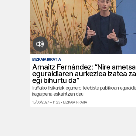
BIZKAIA IRRATIA
Arnaitz Fernández: “Nire ametsa
eguraldiaren aurkezlea izatea za
egi bihurtu da”
Iruñako fisikariak egunero telebista publikoan eguraldi
iragarpena eskaintzen dau
15/06/2024 • 11:23 • BIZKAIA IRRATIA