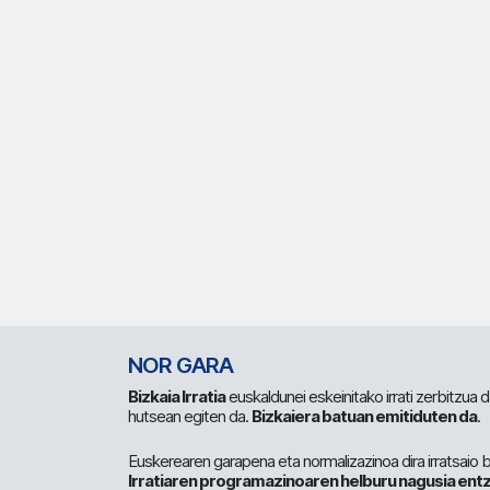
NOR GARA
Bizkaia Irratia
euskaldunei eskeinitako irrati zerbitzua
hutsean egiten da.
Bizkaiera batuan emitiduten da
.
Euskerearen garapena eta normalizazinoa dira irratsaio 
Irratiaren programazinoaren helburu nagusia entz