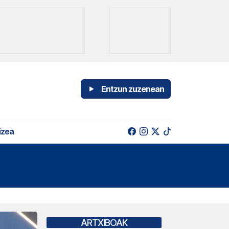
Entzun zuzenean
izea
ARTXIBOAK