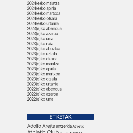
2024(e)ko maiatza
2024(e)ko apirila
2024(e)ko martxoa
2024(e)ko otsaila
2024(e)ko urtarrila
2023(e)ko abendua
2023(e)ko azaroa
2023(e)ko urria
2023(e)ko iraila
2023(e)ko abuztua
2023(e)ko uztaila
2023(e)ko ekaina
2023(e)ko maiatza
2023(e)ko apirila
2023(e)ko martxoa
2023(e)ko otsaila
2023(e)ko urtarrila
2022(e)ko abendua
2022(e)ko azaroa
2022(e)ko urria
ETIKETAK
Adolfo Arejita
antzerkia
Athletic
Athletic Club