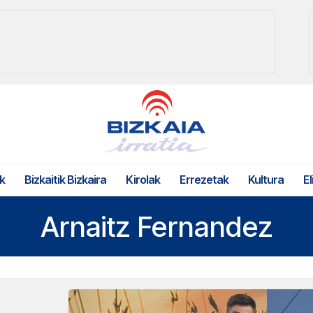
k
Bizkaitik Bizkaira
Kirolak
Errezetak
Kultura
El
Arnaitz Fernandez