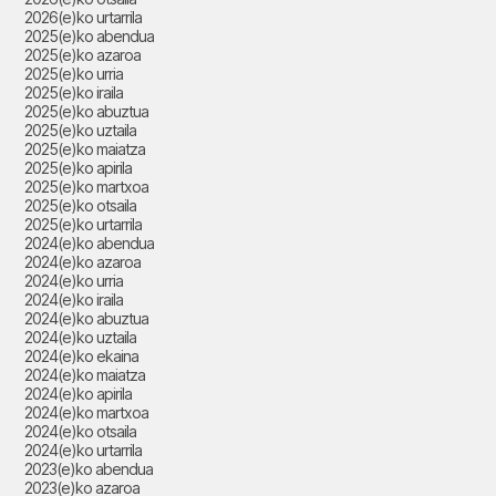
2026(e)ko urtarrila
2025(e)ko abendua
2025(e)ko azaroa
2025(e)ko urria
2025(e)ko iraila
2025(e)ko abuztua
2025(e)ko uztaila
2025(e)ko maiatza
2025(e)ko apirila
2025(e)ko martxoa
2025(e)ko otsaila
2025(e)ko urtarrila
2024(e)ko abendua
2024(e)ko azaroa
2024(e)ko urria
2024(e)ko iraila
2024(e)ko abuztua
2024(e)ko uztaila
2024(e)ko ekaina
2024(e)ko maiatza
2024(e)ko apirila
2024(e)ko martxoa
2024(e)ko otsaila
2024(e)ko urtarrila
2023(e)ko abendua
2023(e)ko azaroa