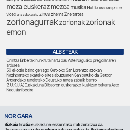
meza euskeraz
mezea
musika
Netflix
prime
osasuna
zinea
zinema
Zine tartea
video
urte askotarako
zorionagurrak
zorionak
zorionak
emon
ALBISTEAK
Onintza Enbeitak hunkituta hartu dau Aste Nagusiko pregoilariaren
ardurea
50 ekoizle baino gehiago Getxoko San Lorentzo azokan
Nazinoarteko skateko elitea abuztuaren 8an batuko da Getxon
Artxandako tuneletako Deustuko tartea zabalik barriro
‘Z.U.K.U.A.’, Euskalduna Bilbaoren euskerazko ikuskizun bakarra Aste
Nagusiari begira
NOR GARA
Bizkaia Irratia
euskaldunei eskeinitako irrati zerbitzua da.
Programazino guztia
euskera
hutsean egiten da.
Bizkaiera batuan