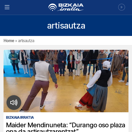
artisautza
Home
»
artisautza
BIZKAIA IRRATIA
Maider Mendinuneta: “Durango oso plaza
ona da artisautzarentzat”