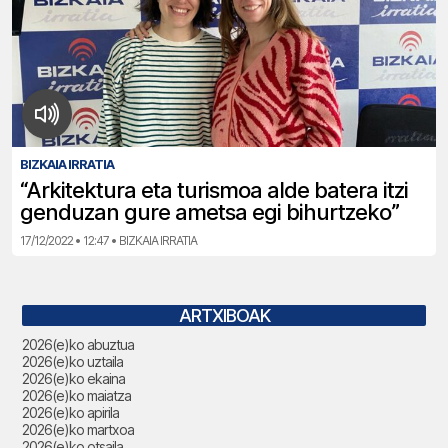
BIZKAIA IRRATIA
“Arkitektura eta turismoa alde batera itzi
genduzan gure ametsa egi bihurtzeko”
17/12/2022 • 12:47 • BIZKAIA IRRATIA
ARTXIBOAK
2026(e)ko abuztua
2026(e)ko uztaila
2026(e)ko ekaina
2026(e)ko maiatza
2026(e)ko apirila
2026(e)ko martxoa
2026(e)ko otsaila