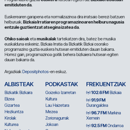
emitiduten da
.
Euskerearen garapena eta normalizazinoa dira irratsaio berezi batzuen
helburuak.
Bizkaia Irratiaren programazinoaren helburu nagusia
entzule guztientzat atsegina izatea da
.
Ohiko saioak
eta
musikalak
tartekatzen dira, batez be musika
euskalduna eskeiniz. Bizkaia Irratia da Bizkaitik Bizkai osorako
programazino guztia euskera hutsean emitiduten dauan bakarra.
Horrez gain, programazinoa goitik behera bizkaiera hutsean egiten
dauan bakarra da.
Argazkiak
Depositphotos
-en eskuz.
ALBISTEAK
PODKASTAK
FREKUENTZIAK
Bizkaitik Bizkaira
Goizeko Izarretan
102.6 FM
Bizkaia
Elizea
Kultura
91.9 FM
Gizartea
Lau Haizetara
Durangaldea
Hezkuntza
Mezea
96.7 FM
Markina
Kirolak
Zorionagurrak
Xemein
Kulturea
Jokoan
92.5 FM
Ondarroa