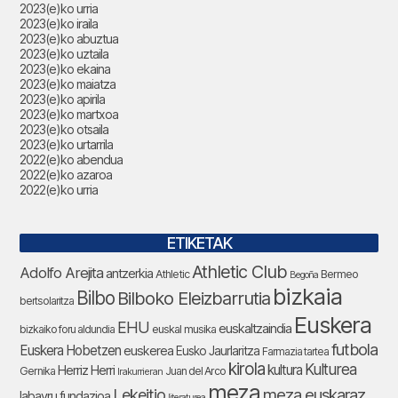
2023(e)ko urria
2023(e)ko iraila
2023(e)ko abuztua
2023(e)ko uztaila
2023(e)ko ekaina
2023(e)ko maiatza
2023(e)ko apirila
2023(e)ko martxoa
2023(e)ko otsaila
2023(e)ko urtarrila
2022(e)ko abendua
2022(e)ko azaroa
2022(e)ko urria
ETIKETAK
Athletic Club
Adolfo Arejita
antzerkia
Athletic
Bermeo
Begoña
bizkaia
Bilbo
Bilboko Eleizbarrutia
bertsolaritza
Euskera
EHU
euskaltzaindia
bizkaiko foru aldundia
euskal musika
futbola
Euskera Hobetzen
euskerea
Eusko Jaurlaritza
Farmazia tartea
kirola
Kulturea
kultura
Herriz Herri
Gernika
Juan del Arco
Irakurrieran
meza
Lekeitio
meza euskaraz
labayru fundazioa
literaturea