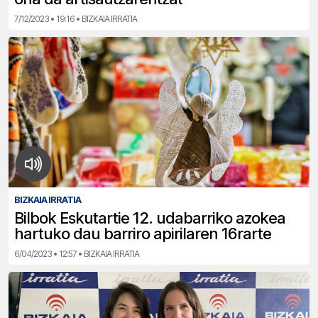
7/12/2023 • 19:16 • BIZKAIA IRRATIA
BIZKAIA IRRATIA
Bilbok Eskutartie 12. udabarriko azokea
hartuko dau barriro apirilaren 16rarte
6/04/2023 • 12:57 • BIZKAIA IRRATIA