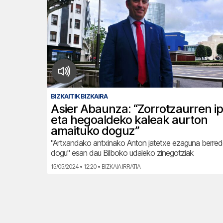
BIZKAITIK BIZKAIRA
Asier Abaunza: “Zorrotzaurren i
eta hegoaldeko kaleak aurton
amaituko doguz”
"Artxandako antxinako Anton jatetxe ezaguna berred
dogu" esan dau Bilboko udaleko zinegotziak
15/05/2024 • 12:20 • BIZKAIA IRRATIA