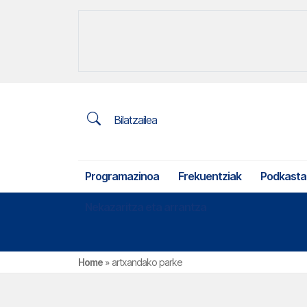
Bilatzailea
Programazinoa
Frekuentziak
Podkasta
Nekazaritza eta arrantza
Home
»
artxandako parke