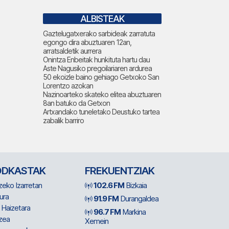
ALBISTEAK
Gaztelugatxerako sarbideak zarratuta
egongo dira abuztuaren 12an,
arratsaldetik aurrera
Onintza Enbeitak hunkituta hartu dau
Aste Nagusiko pregoilariaren ardurea
50 ekoizle baino gehiago Getxoko San
Lorentzo azokan
Nazinoarteko skateko elitea abuztuaren
8an batuko da Getxon
Artxandako tuneletako Deustuko tartea
zabalik barriro
ODKASTAK
FREKUENTZIAK
zeko Izarretan
102.6 FM
Bizkaia
ura
91.9 FM
Durangaldea
 Haizetara
96.7 FM
Markina
zea
Xemein