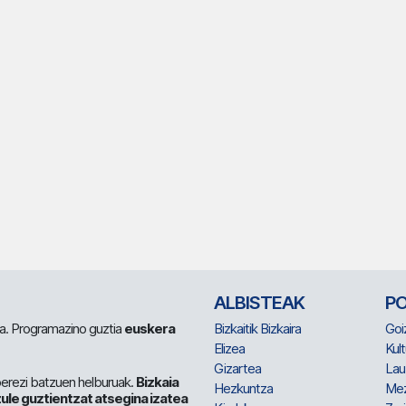
ALBISTEAK
P
 da. Programazino guztia
euskera
Bizkaitik Bizkaira
Goi
Elizea
Kult
Gizartea
Lau
berezi batzuen helburuak.
Bizkaia
Hezkuntza
Me
ule guztientzat atsegina izatea