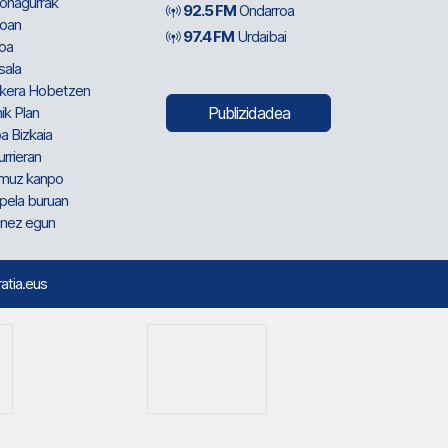
ionagurrak
92.5 FM
Ondarroa
oan
97.4 FM
Urdaibai
oa
sala
kera Hobetzen
ik Plan
Publizidadea
a Bizkaia
urrieran
muz kanpo
pela buruan
nez egun
ratia.eus