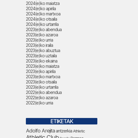
2024(e)ko maiatza
2024(e)ko apirila
2024(e)ko martxoa
2024(e)ko otsaila
2024(e)ko urtarrila
2023(e)ko abendua
2023(e)ko azaroa
2023(e)ko urria
2023(e)ko iraila
2023(e)ko abuztua
2023(e)ko uztaila
2023(e)ko ekaina
2023(e)ko maiatza
2023(e)ko apirila
2023(e)ko martxoa
2023(e)ko otsaila
2023(e)ko urtarrila
2022(e)ko abendua
2022(e)ko azaroa
2022(e)ko urria
ETIKETAK
Adolfo Arejita
antzerkia
Athletic
Athletic Club