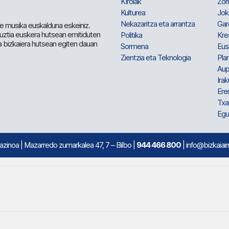
Kirolak
Zor
Kulturea
Jok
Nekazaritza eta arrantza
Gar
e musika euskalduna eskeiniz.
 guztia euskera hutsean emitiduten
Politika
Kre
a bizkaiera hutsean egiten dauan
Sormena
Eus
Zientzia eta Teknologia
Plan
Aup
Irak
Ere
Txa
Egu
mazinoa
| Mazarredo zumarkalea 47, 7 – Bilbo |
944 466 800
| info@bizkaiair