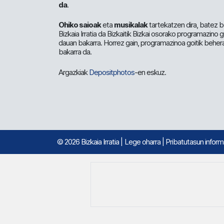
da
.
Ohiko saioak
eta
musikalak
tartekatzen dira, batez b
Bizkaia Irratia da Bizkaitik Bizkai osorako programazino
dauan bakarra. Horrez gain, programazinoa goitik beher
bakarra da.
Argazkiak
Depositphotos
-en eskuz.
© 2026 Bizkaia Irratia
|
Lege oharra
|
Pribatutasun infor