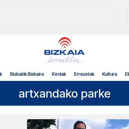
k
Bizkaitik Bizkaira
Kirolak
Errezetak
Kultura
El
artxandako parke