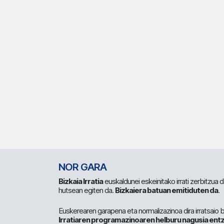
NOR GARA
Bizkaia Irratia
euskaldunei eskeinitako irrati zerbitzua
hutsean egiten da.
Bizkaiera batuan emitiduten da
.
Euskerearen garapena eta normalizazinoa dira irratsaio 
Irratiaren programazinoaren helburu nagusia entz