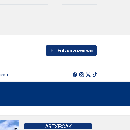
Entzun zuzenean
izea
ARTXIBOAK