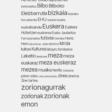
Bermeo
Begoña
Bilbo
Bilboko
bertsolaritza
bizkaia
Eleizbarrutia
bizkaiko
EHU
foru aldundia
euskal musika
Euskera
Euskera
euskaltzaindia
Hobetzen
euskerea
Eusko Jaurlaritza
futbola
Herriz
Farmazia tartea
Gernika
kirola
Herri
Juan del Arco
Irakurrieran
Kulturea
kultura
labayru fundazioa
meza
Lekeitio
meza
literaturea
meza euskeraz
euskaraz
mezea
musika
Netflix
osasuna
zinea
zinema
prime video
urte askotarako
Zine tartea
zorionagurrak
zorionak
zorionak
emon