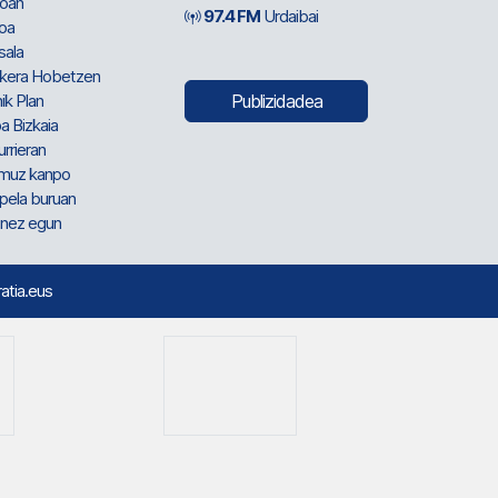
oan
97.4 FM
Urdaibai
oa
sala
kera Hobetzen
ik Plan
Publizidadea
a Bizkaia
urrieran
muz kanpo
pela buruan
nez egun
ratia.eus