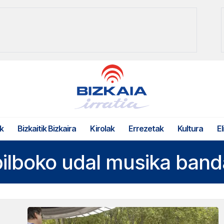
k
Bizkaitik Bizkaira
Kirolak
Errezetak
Kultura
El
bilboko udal musika band