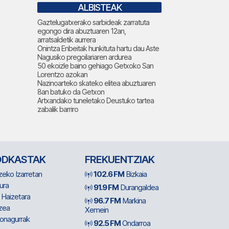
ALBISTEAK
Gaztelugatxerako sarbideak zarratuta
egongo dira abuztuaren 12an,
arratsaldetik aurrera
Onintza Enbeitak hunkituta hartu dau Aste
Nagusiko pregoilariaren ardurea
50 ekoizle baino gehiago Getxoko San
Lorentzo azokan
Nazinoarteko skateko elitea abuztuaren
8an batuko da Getxon
Artxandako tuneletako Deustuko tartea
zabalik barriro
ODKASTAK
FREKUENTZIAK
zeko Izarretan
102.6 FM
Bizkaia
ura
91.9 FM
Durangaldea
 Haizetara
96.7 FM
Markina
zea
Xemein
ionagurrak
92.5 FM
Ondarroa