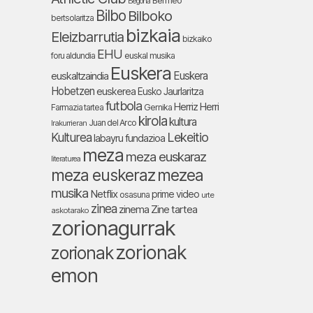
Bermeo
Begoña
Bilbo
Bilboko
bertsolaritza
bizkaia
Eleizbarrutia
bizkaiko
EHU
foru aldundia
euskal musika
Euskera
Euskera
euskaltzaindia
Hobetzen
euskerea
Eusko Jaurlaritza
futbola
Herriz Herri
Farmazia tartea
Gernika
kirola
kultura
Juan del Arco
Irakurrieran
Lekeitio
Kulturea
labayru fundazioa
meza
meza euskaraz
literaturea
meza euskeraz
mezea
musika
Netflix
prime video
osasuna
urte
zinea
zinema
Zine tartea
askotarako
zorionagurrak
zorionak
zorionak
emon