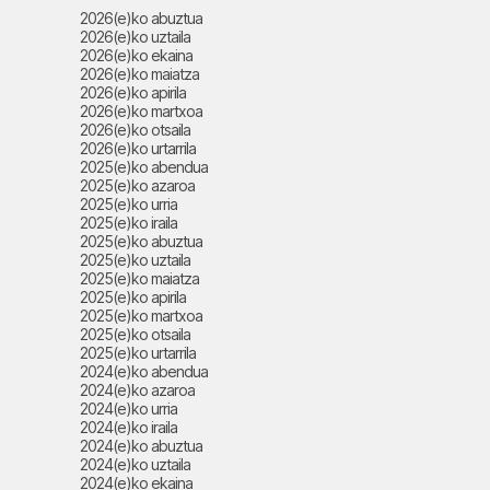
2026(e)ko abuztua
2026(e)ko uztaila
2026(e)ko ekaina
2026(e)ko maiatza
2026(e)ko apirila
2026(e)ko martxoa
2026(e)ko otsaila
2026(e)ko urtarrila
2025(e)ko abendua
2025(e)ko azaroa
2025(e)ko urria
2025(e)ko iraila
2025(e)ko abuztua
2025(e)ko uztaila
2025(e)ko maiatza
2025(e)ko apirila
2025(e)ko martxoa
2025(e)ko otsaila
2025(e)ko urtarrila
2024(e)ko abendua
2024(e)ko azaroa
2024(e)ko urria
2024(e)ko iraila
2024(e)ko abuztua
2024(e)ko uztaila
2024(e)ko ekaina