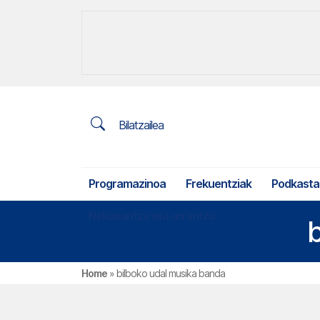
Bilatzailea
Programazinoa
Frekuentziak
Podkasta
Nekazaritza eta arrantza
Home
»
bilboko udal musika banda