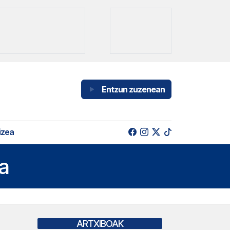
Entzun zuzenean
izea
a
ARTXIBOAK