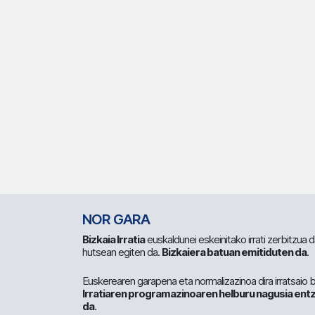
NOR GARA
Bizkaia Irratia
euskaldunei eskeinitako irrati zerbitzua
hutsean egiten da.
Bizkaiera batuan emitiduten da
.
Euskerearen garapena eta normalizazinoa dira irratsaio 
Irratiaren programazinoaren helburu nagusia entz
da
.