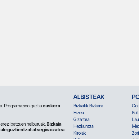
ALBISTEAK
P
 da. Programazino guztia
euskera
Bizkaitik Bizkaira
Goi
Elizea
Kult
Gizartea
Lau
berezi batzuen helburuak.
Bizkaia
Hezkuntza
Me
ule guztientzat atsegina izatea
Kirolak
Zor