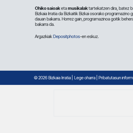
Ohiko saioak
eta
musikalak
tartekatzen dira, batez b
Bizkaia Irratia da Bizkaitik Bizkai osorako programazino
dauan bakarra. Horrez gain, programazinoa goitik beher
bakarra da.
Argazkiak
Depositphotos
-en eskuz.
© 2026 Bizkaia Irratia
|
Lege oharra
|
Pribatutasun infor