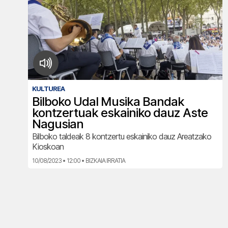
KULTUREA
Bilboko Udal Musika Bandak
kontzertuak eskainiko dauz Aste
Nagusian
Bilboko taldeak 8 kontzertu eskainiko dauz Areatzako
Kioskoan
10/08/2023 • 12:00 • BIZKAIA IRRATIA