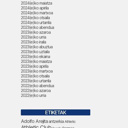
2024(e)ko maiatza
2024(e)ko apirila
2024(e)ko martxoa
2024(e)ko otsaila
2024(e)ko urtarrila
2023(e)ko abendua
2023(e)ko azaroa
2023(e)ko urria
2023(e)ko iraila
2023(e)ko abuztua
2023(e)ko uztaila
2023(e)ko ekaina
2023(e)ko maiatza
2023(e)ko apirila
2023(e)ko martxoa
2023(e)ko otsaila
2023(e)ko urtarrila
2022(e)ko abendua
2022(e)ko azaroa
2022(e)ko urria
ETIKETAK
Adolfo Arejita
antzerkia
Athletic
Athletic Club