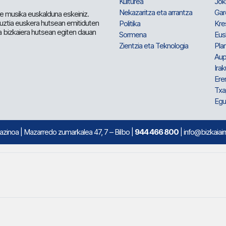
Kulturea
Jok
Nekazaritza eta arrantza
Gar
e musika euskalduna eskeiniz.
 guztia euskera hutsean emitiduten
Politika
Kre
a bizkaiera hutsean egiten dauan
Sormena
Eus
Zientzia eta Teknologia
Plan
Aup
Irak
Ere
Txa
Egu
mazinoa
| Mazarredo zumarkalea 47, 7 – Bilbo |
944 466 800
| info@bizkaiair