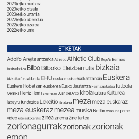
2023(e)ko martxoa
2023(e)ko otsaila
2023(e)ko urtarrila
2022(e)ko abendua
2022(e)ko azaroa
2022(e)ko urria
ETIKETAK
Athletic Club
Adolfo Arejita
antzerkia
Athletic
Bermeo
Begoña
bizkaia
Bilbo
Bilboko Eleizbarrutia
bertsolaritza
Euskera
EHU
euskaltzaindia
bizkaiko foru aldundia
euskal musika
futbola
Euskera Hobetzen
euskerea
Eusko Jaurlaritza
Farmazia tartea
kirola
Kulturea
kultura
Herriz Herri
Gernika
Juan del Arco
Irakurrieran
meza
Lekeitio
meza euskaraz
labayru fundazioa
literaturea
meza euskeraz
mezea
musika
Netflix
prime
osasuna
zinea
zinema
Zine tartea
video
urte askotarako
zorionagurrak
zorionak
zorionak
emon