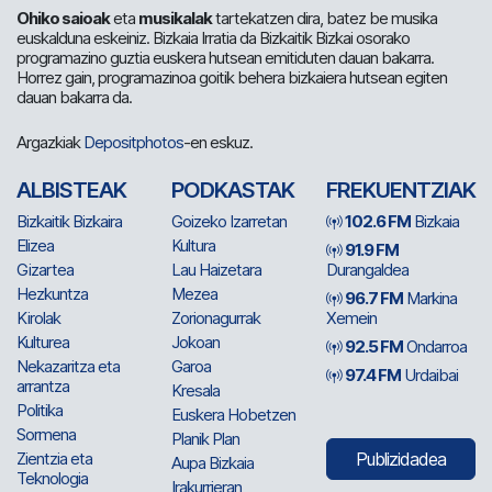
Ohiko saioak
eta
musikalak
tartekatzen dira, batez be musika
euskalduna eskeiniz. Bizkaia Irratia da Bizkaitik Bizkai osorako
programazino guztia euskera hutsean emitiduten dauan bakarra.
Horrez gain, programazinoa goitik behera bizkaiera hutsean egiten
dauan bakarra da.
Argazkiak
Depositphotos
-en eskuz.
ALBISTEAK
PODKASTAK
FREKUENTZIAK
Bizkaitik Bizkaira
Goizeko Izarretan
102.6 FM
Bizkaia
Elizea
Kultura
91.9 FM
Gizartea
Lau Haizetara
Durangaldea
Hezkuntza
Mezea
96.7 FM
Markina
Kirolak
Zorionagurrak
Xemein
Kulturea
Jokoan
92.5 FM
Ondarroa
Nekazaritza eta
Garoa
97.4 FM
Urdaibai
arrantza
Kresala
Politika
Euskera Hobetzen
Sormena
Planik Plan
Zientzia eta
Publizidadea
Aupa Bizkaia
Teknologia
Irakurrieran