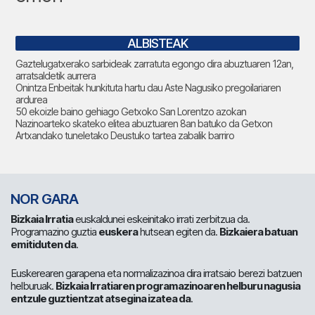
ALBISTEAK
Gaztelugatxerako sarbideak zarratuta egongo dira abuztuaren 12an,
arratsaldetik aurrera
Onintza Enbeitak hunkituta hartu dau Aste Nagusiko pregoilariaren
ardurea
50 ekoizle baino gehiago Getxoko San Lorentzo azokan
Nazinoarteko skateko elitea abuztuaren 8an batuko da Getxon
Artxandako tuneletako Deustuko tartea zabalik barriro
NOR GARA
Bizkaia Irratia
euskaldunei eskeinitako irrati zerbitzua da.
Programazino guztia
euskera
hutsean egiten da.
Bizkaiera batuan
emitiduten da
.
Euskerearen garapena eta normalizazinoa dira irratsaio berezi batzuen
helburuak.
Bizkaia Irratiaren programazinoaren helburu nagusia
entzule guztientzat atsegina izatea da
.