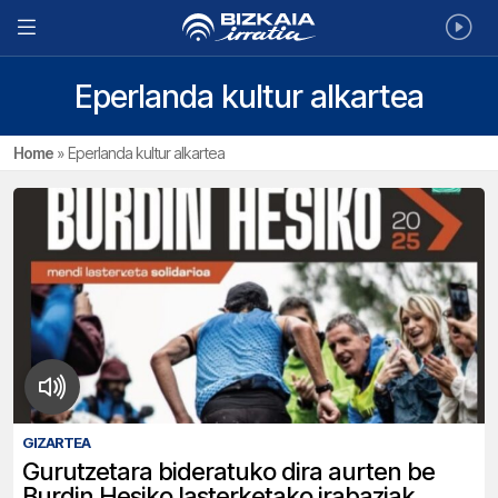
Eperlanda kultur alkartea
Home
»
Eperlanda kultur alkartea
GIZARTEA
Gurutzetara bideratuko dira aurten be
Burdin Hesiko lasterketako irabaziak