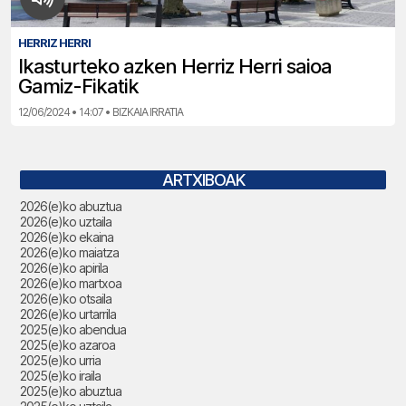
HERRIZ HERRI
Ikasturteko azken Herriz Herri saioa
Gamiz-Fikatik
12/06/2024 • 14:07 • BIZKAIA IRRATIA
ARTXIBOAK
2026(e)ko abuztua
2026(e)ko uztaila
2026(e)ko ekaina
2026(e)ko maiatza
2026(e)ko apirila
2026(e)ko martxoa
2026(e)ko otsaila
2026(e)ko urtarrila
2025(e)ko abendua
2025(e)ko azaroa
2025(e)ko urria
2025(e)ko iraila
2025(e)ko abuztua