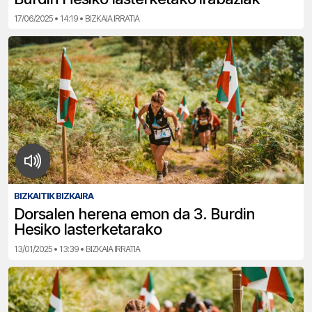
17/06/2025 • 14:19 • BIZKAIA IRRATIA
BIZKAITIK BIZKAIRA
Dorsalen herena emon da 3. Burdin
Hesiko lasterketarako
13/01/2025 • 13:39 • BIZKAIA IRRATIA