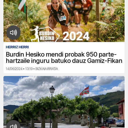
HERRIZ HERRI
Burdin Hesiko mendi probak 950 parte-
hartzaile inguru batuko dauz Gamiz-Fikan
14/06/2024 • 13:19 • BIZKAIA IRRATIA