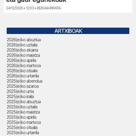
24/12/2025 • 12:03 • BIZKAIA IRRATIA
ARTXIBOAK
2026(e)ko abuztua
2026(e)ko uztaila
2026(e)ko ekaina
2026(e)ko maiatza
2026(e)ko apirila
2026(e)ko martxoa
2026(e)ko otsaila
2026(e)ko urtarrila
2025(e)ko abendua
2025(e)ko azaroa
2025(e)ko urria
2025(e)ko iraila
2025(e)ko abuztua
2025(e)ko uztaila
2025(e)ko maiatza
2025(e)ko apirila
2025(e)ko martxoa
2025(e)ko otsaila
2025(e)ko urtarrila