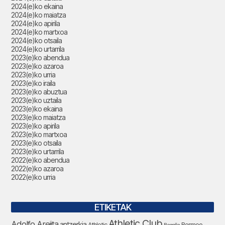
2024(e)ko ekaina
2024(e)ko maiatza
2024(e)ko apirila
2024(e)ko martxoa
2024(e)ko otsaila
2024(e)ko urtarrila
2023(e)ko abendua
2023(e)ko azaroa
2023(e)ko urria
2023(e)ko iraila
2023(e)ko abuztua
2023(e)ko uztaila
2023(e)ko ekaina
2023(e)ko maiatza
2023(e)ko apirila
2023(e)ko martxoa
2023(e)ko otsaila
2023(e)ko urtarrila
2022(e)ko abendua
2022(e)ko azaroa
2022(e)ko urria
ETIKETAK
Athletic Club
Adolfo Arejita
antzerkia
Athletic
Bermeo