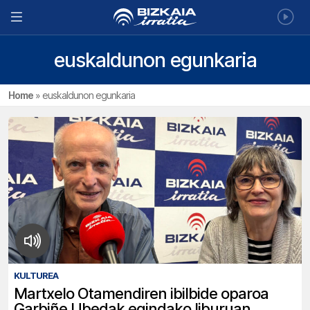
euskaldunon egunkaria
Home
»
euskaldunon egunkaria
KULTUREA
Martxelo Otamendiren ibilbide oparoa
Garbiñe Ubedak egindako liburuan