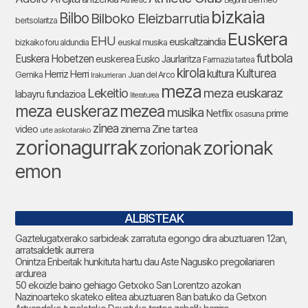
Begoña
bizkaia
Bilbo
Bilboko Eleizbarrutia
bertsolaritza
Euskera
EHU
euskaltzaindia
bizkaiko foru aldundia
euskal musika
futbola
Euskera Hobetzen
euskerea
Eusko Jaurlaritza
Farmazia tartea
kirola
Kulturea
kultura
Herriz Herri
Gernika
Juan del Arco
Irakurrieran
meza
Lekeitio
meza euskaraz
labayru fundazioa
literaturea
meza euskeraz
mezea
musika
Netflix
prime
osasuna
zinea
zinema
Zine tartea
video
urte askotarako
zorionagurrak
zorionak
zorionak
emon
ALBISTEAK
Gaztelugatxerako sarbideak zarratuta egongo dira abuztuaren 12an,
arratsaldetik aurrera
Onintza Enbeitak hunkituta hartu dau Aste Nagusiko pregoilariaren
ardurea
50 ekoizle baino gehiago Getxoko San Lorentzo azokan
Nazinoarteko skateko elitea abuztuaren 8an batuko da Getxon