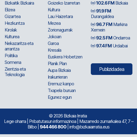
Bizkaitik Bizkaira
Goizeko Izarretan
102.6 FM
Bizkaia
Elizea
Kultura
91.9 FM
Gizartea
Lau Haizetara
Durangaldea
Hezkuntza
Mezea
96.7 FM
Markina
Kirolak
Zorionagurrak
Xemein
Kulturea
Jokoan
92.5 FM
Ondarroa
Nekazaritza eta
Garoa
97.4 FM
Urdaibai
arrantza
Kresala
Politika
Euskera Hobetzen
Sormena
Planik Plan
Zientzia eta
Publizidadea
Aupa Bizkaia
Teknologia
Irakurrieran
Eremuz kanpo
Txapela buruan
Egunez egun
© 2026 Bizkaia Irratia
Lege oharra
|
Pribatutasun informazinoa
| Mazarredo zumarkalea 47, 7 –
Bilbo |
944 466 800
| info@bizkaiairratia.eus