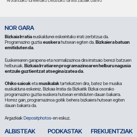
Artxandako tuneletako Deustuko tartea zabalik barriro
NOR GARA
Bizkaia Irratia
euskaldunei eskeinitako irrati zerbitzua da.
Programazino guztia
euskera
hutsean egiten da.
Bizkaiera batuan
emitiduten da
.
Euskerearen garapena eta normalizazinoa dira irratsaio berezi batzuen
helburuak.
Bizkaia Irratiaren programazinoaren helburu nagusia
entzule guztientzat atsegina izatea da
.
Ohiko saioak
eta
musikalak
tartekatzen dira, batez be musika
euskalduna eskeiniz. Bizkaia Irratia da Bizkaitik Bizkai osorako
programazino guztia euskera hutsean emitiduten dauan bakarra.
Horrez gain, programazinoa goitik behera bizkaiera hutsean egiten
dauan bakarra da.
Argazkiak
Depositphotos
-en eskuz.
ALBISTEAK
PODKASTAK
FREKUENTZIAK