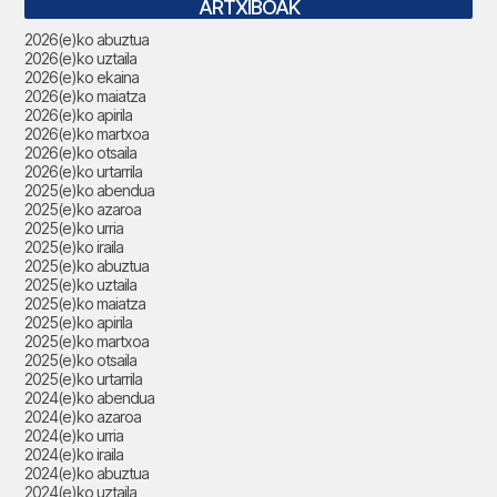
ARTXIBOAK
2026(e)ko abuztua
2026(e)ko uztaila
2026(e)ko ekaina
2026(e)ko maiatza
2026(e)ko apirila
2026(e)ko martxoa
2026(e)ko otsaila
2026(e)ko urtarrila
2025(e)ko abendua
2025(e)ko azaroa
2025(e)ko urria
2025(e)ko iraila
2025(e)ko abuztua
2025(e)ko uztaila
2025(e)ko maiatza
2025(e)ko apirila
2025(e)ko martxoa
2025(e)ko otsaila
2025(e)ko urtarrila
2024(e)ko abendua
2024(e)ko azaroa
2024(e)ko urria
2024(e)ko iraila
2024(e)ko abuztua
2024(e)ko uztaila