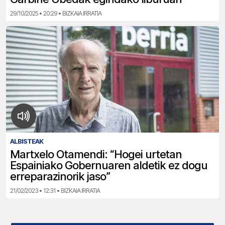
29/10/2025 • 20:29 • BIZKAIA IRRATIA
ALBISTEAK
Martxelo Otamendi: “Hogei urtetan
Espainiako Gobernuaren aldetik ez dogu
erreparazinorik jaso”
21/02/2023 • 12:31 • BIZKAIA IRRATIA