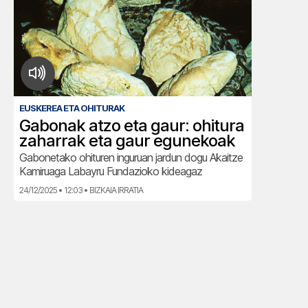
EUSKEREA ETA OHITURAK
Gabonak atzo eta gaur: ohitura
zaharrak eta gaur egunekoak
Gabonetako ohituren inguruan jardun dogu Akaitze
Kamiruaga Labayru Fundazioko kideagaz
24/12/2025 • 12:03 • BIZKAIA IRRATIA