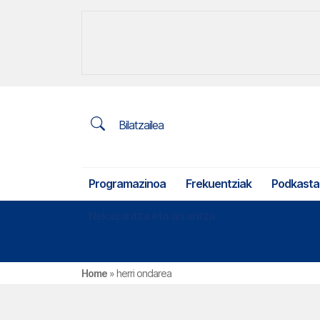
Bilatzailea
Programazinoa
Frekuentziak
Podkasta
Nekazaritza eta arrantza
Home
»
herri ondarea