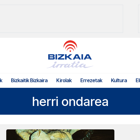
k
Bizkaitik Bizkaira
Kirolak
Errezetak
Kultura
El
herri ondarea