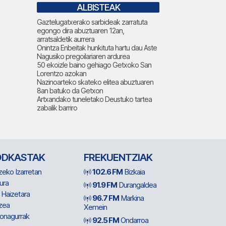
ALBISTEAK
Gaztelugatxerako sarbideak zarratuta
egongo dira abuztuaren 12an,
arratsaldetik aurrera
Onintza Enbeitak hunkituta hartu dau Aste
Nagusiko pregoilariaren ardurea
50 ekoizle baino gehiago Getxoko San
Lorentzo azokan
Nazinoarteko skateko elitea abuztuaren
8an batuko da Getxon
Artxandako tuneletako Deustuko tartea
zabalik barriro
ODKASTAK
FREKUENTZIAK
zeko Izarretan
102.6 FM
Bizkaia
ura
91.9 FM
Durangaldea
 Haizetara
96.7 FM
Markina
zea
Xemein
ionagurrak
92.5 FM
Ondarroa