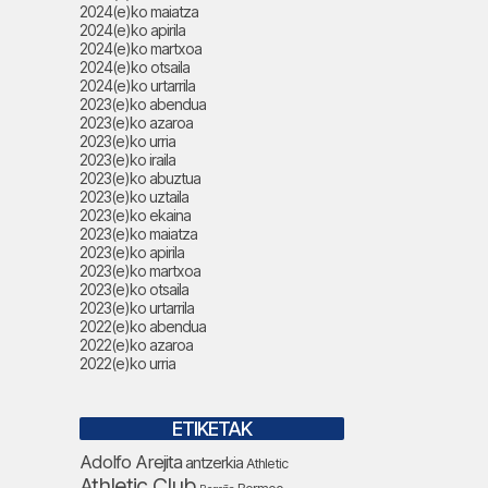
2024(e)ko maiatza
2024(e)ko apirila
2024(e)ko martxoa
2024(e)ko otsaila
2024(e)ko urtarrila
2023(e)ko abendua
2023(e)ko azaroa
2023(e)ko urria
2023(e)ko iraila
2023(e)ko abuztua
2023(e)ko uztaila
2023(e)ko ekaina
2023(e)ko maiatza
2023(e)ko apirila
2023(e)ko martxoa
2023(e)ko otsaila
2023(e)ko urtarrila
2022(e)ko abendua
2022(e)ko azaroa
2022(e)ko urria
ETIKETAK
Adolfo Arejita
antzerkia
Athletic
Athletic Club