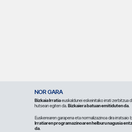
NOR GARA
Bizkaia Irratia
euskaldunei eskeinitako irrati zerbitzua
hutsean egiten da.
Bizkaiera batuan emitiduten da
.
Euskerearen garapena eta normalizazinoa dira irratsaio 
Irratiaren programazinoaren helburu nagusia entz
da
.