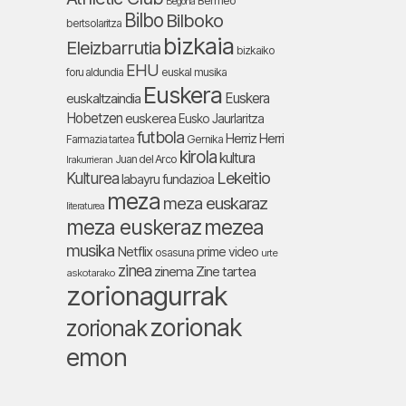
Bermeo
Begoña
Bilbo
Bilboko
bertsolaritza
bizkaia
Eleizbarrutia
bizkaiko
EHU
foru aldundia
euskal musika
Euskera
Euskera
euskaltzaindia
Hobetzen
euskerea
Eusko Jaurlaritza
futbola
Herriz Herri
Farmazia tartea
Gernika
kirola
kultura
Juan del Arco
Irakurrieran
Lekeitio
Kulturea
labayru fundazioa
meza
meza euskaraz
literaturea
meza euskeraz
mezea
musika
Netflix
prime video
osasuna
urte
zinea
zinema
Zine tartea
askotarako
zorionagurrak
zorionak
zorionak
emon