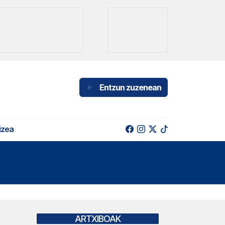
Entzun zuzenean
izea
ARTXIBOAK