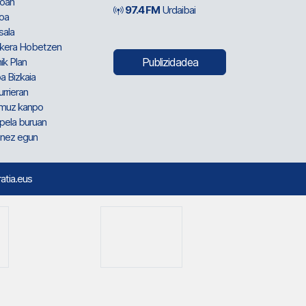
oan
97.4 FM
Urdaibai
oa
sala
kera Hobetzen
ik Plan
Publizidadea
a Bizkaia
urrieran
muz kanpo
pela buruan
nez egun
ratia.eus