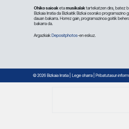
Ohiko saioak
eta
musikalak
tartekatzen dira, batez b
Bizkaia Irratia da Bizkaitik Bizkai osorako programazino
dauan bakarra. Horrez gain, programazinoa goitik beher
bakarra da.
Argazkiak
Depositphotos
-en eskuz.
© 2026 Bizkaia Irratia
|
Lege oharra
|
Pribatutasun infor