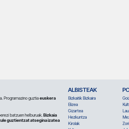
ALBISTEAK
P
 da. Programazino guztia
euskera
Bizkaitik Bizkaira
Goi
Elizea
Kult
Gizartea
Lau
berezi batzuen helburuak.
Bizkaia
Hezkuntza
Me
ule guztientzat atsegina izatea
Kirolak
Zor