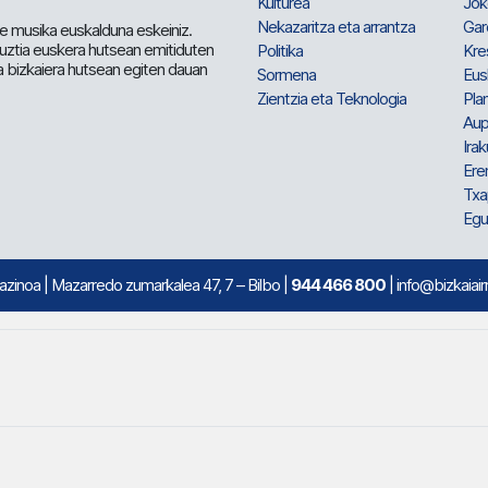
Kulturea
Jok
Nekazaritza eta arrantza
Gar
e musika euskalduna eskeiniz.
 guztia euskera hutsean emitiduten
Politika
Kre
a bizkaiera hutsean egiten dauan
Sormena
Eus
Zientzia eta Teknologia
Plan
Aup
Irak
Ere
Txa
Egu
mazinoa
| Mazarredo zumarkalea 47, 7 – Bilbo |
944 466 800
| info@bizkaiair