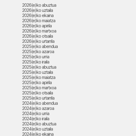
2026(e)ko abuztua
2026(e)ko uztaila
2026(e)ko ekaina
2026(e)ko maiatza
2026(e)ko apirila
2026(e)ko martxoa
2026(e)ko otsaila
2026(e)ko urtarrila
2025(e)ko abendua
2025(e)ko azaroa
2025(e)ko urria
2025(e)ko iraila
2025(e)ko abuztua
2025(e)ko uztaila
2025(e)ko maiatza
2025(e)ko apirila
2025(e)ko martxoa
2025(e)ko otsaila
2025(e)ko urtarrila
2024(e)ko abendua
2024(e)ko azaroa
2024(e)ko urria
2024(e)ko iraila
2024(e)ko abuztua
2024(e)ko uztaila
2024(e)ko ekaina