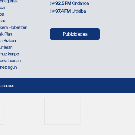
ionagurrak
92.5 FM
Ondarroa
oan
97.4 FM
Urdaibai
oa
sala
kera Hobetzen
ik Plan
Publizidadea
a Bizkaia
urrieran
muz kanpo
pela buruan
nez egun
ratia.eus