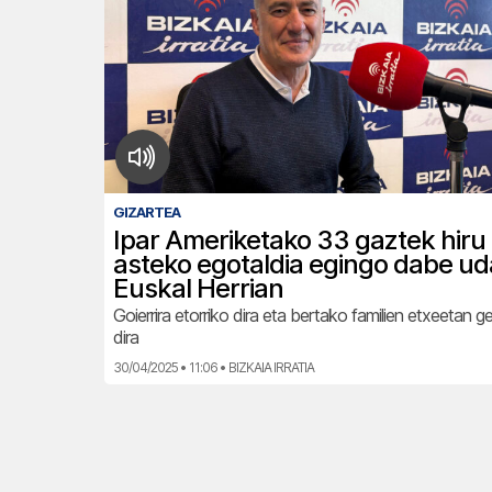
GIZARTEA
Ipar Ameriketako 33 gaztek hiru
asteko egotaldia egingo dabe u
Euskal Herrian
Goierrira etorriko dira eta bertako familien etxeetan g
dira
30/04/2025 • 11:06 • BIZKAIA IRRATIA