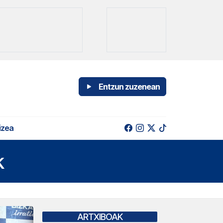
Entzun zuzenean
izea
k
ARTXIBOAK