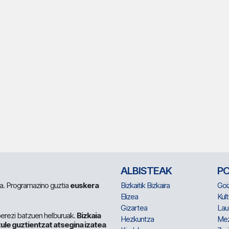
ALBISTEAK
P
 da. Programazino guztia
euskera
Bizkaitik Bizkaira
Goi
Elizea
Kult
Gizartea
Lau
berezi batzuen helburuak.
Bizkaia
Hezkuntza
Me
ule guztientzat atsegina izatea