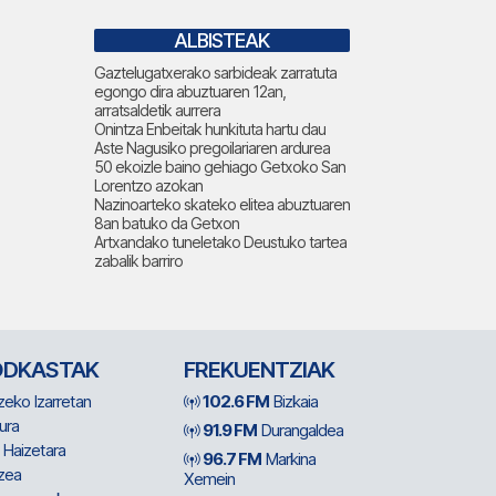
ALBISTEAK
Gaztelugatxerako sarbideak zarratuta
egongo dira abuztuaren 12an,
arratsaldetik aurrera
Onintza Enbeitak hunkituta hartu dau
Aste Nagusiko pregoilariaren ardurea
50 ekoizle baino gehiago Getxoko San
Lorentzo azokan
Nazinoarteko skateko elitea abuztuaren
8an batuko da Getxon
Artxandako tuneletako Deustuko tartea
zabalik barriro
ODKASTAK
FREKUENTZIAK
zeko Izarretan
102.6 FM
Bizkaia
ura
91.9 FM
Durangaldea
 Haizetara
96.7 FM
Markina
zea
Xemein