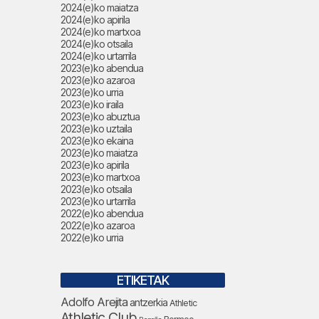
2024(e)ko maiatza
2024(e)ko apirila
2024(e)ko martxoa
2024(e)ko otsaila
2024(e)ko urtarrila
2023(e)ko abendua
2023(e)ko azaroa
2023(e)ko urria
2023(e)ko iraila
2023(e)ko abuztua
2023(e)ko uztaila
2023(e)ko ekaina
2023(e)ko maiatza
2023(e)ko apirila
2023(e)ko martxoa
2023(e)ko otsaila
2023(e)ko urtarrila
2022(e)ko abendua
2022(e)ko azaroa
2022(e)ko urria
ETIKETAK
Adolfo Arejita
antzerkia
Athletic
Athletic Club