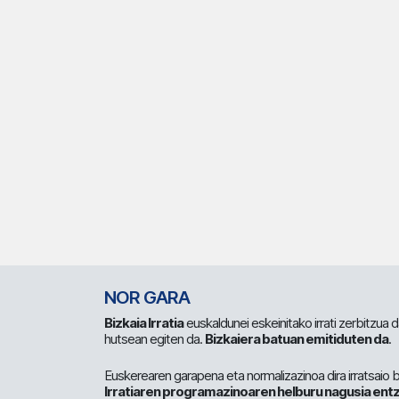
NOR GARA
Bizkaia Irratia
euskaldunei eskeinitako irrati zerbitzua
hutsean egiten da.
Bizkaiera batuan emitiduten da
.
Euskerearen garapena eta normalizazinoa dira irratsaio 
Irratiaren programazinoaren helburu nagusia entz