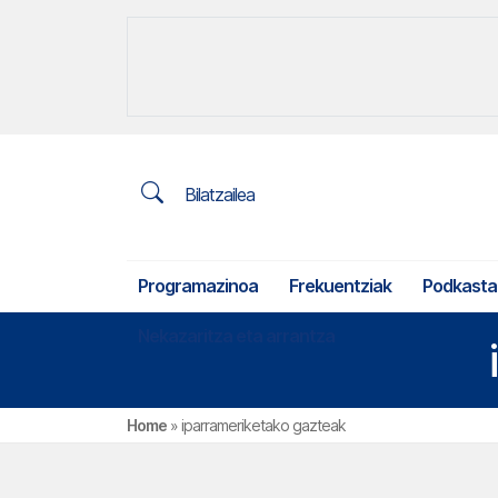
Bilatzailea
Programazinoa
Frekuentziak
Podkasta
Nekazaritza eta arrantza
Home
»
iparrameriketako gazteak