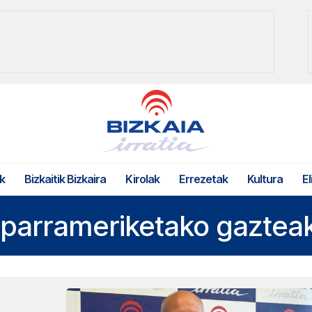
k
Bizkaitik Bizkaira
Kirolak
Errezetak
Kultura
El
iparrameriketako gaztea