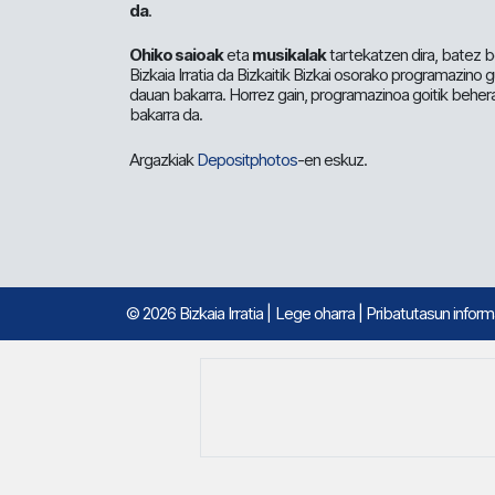
da
.
Ohiko saioak
eta
musikalak
tartekatzen dira, batez b
Bizkaia Irratia da Bizkaitik Bizkai osorako programazino
dauan bakarra. Horrez gain, programazinoa goitik beher
bakarra da.
Argazkiak
Depositphotos
-en eskuz.
© 2026 Bizkaia Irratia
|
Lege oharra
|
Pribatutasun infor