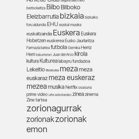
Bermeo
Begoña
Bilbo
Bilboko
bertsolaritza
bizkaia
Eleizbarrutia
bizkaiko
EHU
foru aldundia
euskal musika
Euskera
Euskera
euskaltzaindia
Hobetzen
euskerea
Eusko Jaurlaritza
futbola
Herriz
Farmazia tartea
Gernika
kirola
Herri
Juan del Arco
Irakurrieran
Kulturea
kultura
labayru fundazioa
meza
Lekeitio
meza
literaturea
meza euskeraz
euskaraz
mezea
musika
Netflix
osasuna
zinea
zinema
prime video
urte askotarako
Zine tartea
zorionagurrak
zorionak
zorionak
emon