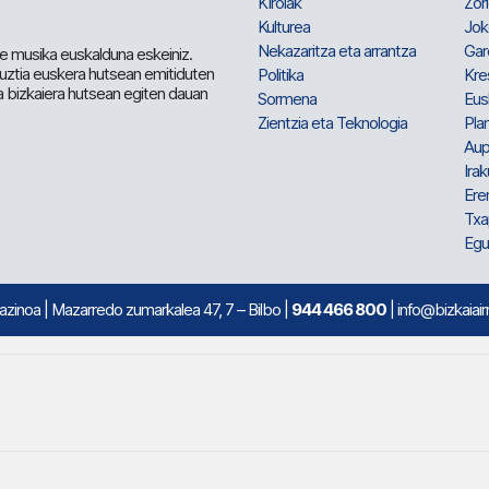
Kirolak
Zor
Kulturea
Jok
Nekazaritza eta arrantza
Gar
e musika euskalduna eskeiniz.
 guztia euskera hutsean emitiduten
Politika
Kre
a bizkaiera hutsean egiten dauan
Sormena
Eus
Zientzia eta Teknologia
Plan
Aup
Irak
Ere
Txa
Egu
mazinoa
| Mazarredo zumarkalea 47, 7 – Bilbo |
944 466 800
| info@bizkaiair