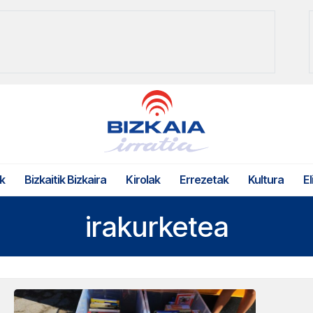
k
Bizkaitik Bizkaira
Kirolak
Errezetak
Kultura
El
irakurketea