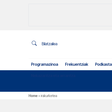
Bilatzailea
Programazinoa
Frekuentziak
Podkasta
Nekazaritza eta arrantza
Home
»
irakurketea