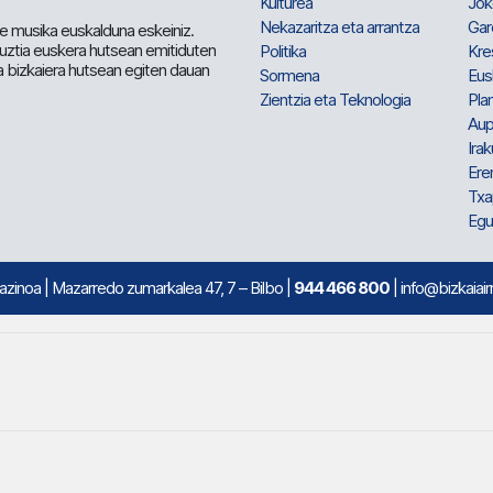
Kulturea
Jok
Nekazaritza eta arrantza
Gar
e musika euskalduna eskeiniz.
 guztia euskera hutsean emitiduten
Politika
Kre
a bizkaiera hutsean egiten dauan
Sormena
Eus
Zientzia eta Teknologia
Plan
Aup
Irak
Ere
Txa
Egu
mazinoa
| Mazarredo zumarkalea 47, 7 – Bilbo |
944 466 800
| info@bizkaiair