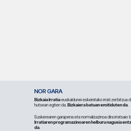
NOR GARA
Bizkaia Irratia
euskaldunei eskeinitako irrati zerbitzua
hutsean egiten da.
Bizkaiera batuan emitiduten da
.
Euskerearen garapena eta normalizazinoa dira irratsaio 
Irratiaren programazinoaren helburu nagusia entz
da
.