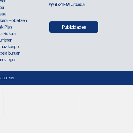
oan
97.4 FM
Urdaibai
oa
sala
kera Hobetzen
ik Plan
Publizidadea
a Bizkaia
urrieran
muz kanpo
pela buruan
nez egun
ratia.eus