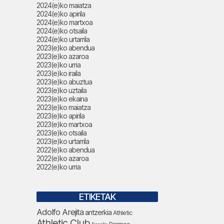
2024(e)ko maiatza
2024(e)ko apirila
2024(e)ko martxoa
2024(e)ko otsaila
2024(e)ko urtarrila
2023(e)ko abendua
2023(e)ko azaroa
2023(e)ko urria
2023(e)ko iraila
2023(e)ko abuztua
2023(e)ko uztaila
2023(e)ko ekaina
2023(e)ko maiatza
2023(e)ko apirila
2023(e)ko martxoa
2023(e)ko otsaila
2023(e)ko urtarrila
2022(e)ko abendua
2022(e)ko azaroa
2022(e)ko urria
ETIKETAK
Adolfo Arejita
antzerkia
Athletic
Athletic Club