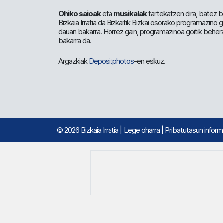
Ohiko saioak
eta
musikalak
tartekatzen dira, batez b
Bizkaia Irratia da Bizkaitik Bizkai osorako programazino
dauan bakarra. Horrez gain, programazinoa goitik beher
bakarra da.
Argazkiak
Depositphotos
-en eskuz.
© 2026 Bizkaia Irratia
|
Lege oharra
|
Pribatutasun infor