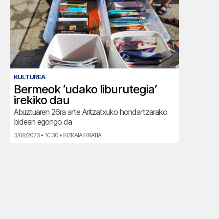
KULTUREA
Bermeok ‘udako liburutegia’
irekiko dau
Abuztuaren 26ra arte Aritzatxuko hondartzarako
bidean egongo da
3/08/2023 • 10:30 • BIZKAIA IRRATIA