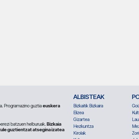
ALBISTEAK
P
 da. Programazino guztia
euskera
Bizkaitik Bizkaira
Goi
Elizea
Kult
Gizartea
Lau
berezi batzuen helburuak.
Bizkaia
Hezkuntza
Me
ule guztientzat atsegina izatea
Kirolak
Zor