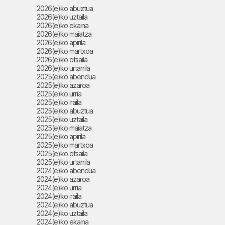
2026(e)ko abuztua
2026(e)ko uztaila
2026(e)ko ekaina
2026(e)ko maiatza
2026(e)ko apirila
2026(e)ko martxoa
2026(e)ko otsaila
2026(e)ko urtarrila
2025(e)ko abendua
2025(e)ko azaroa
2025(e)ko urria
2025(e)ko iraila
2025(e)ko abuztua
2025(e)ko uztaila
2025(e)ko maiatza
2025(e)ko apirila
2025(e)ko martxoa
2025(e)ko otsaila
2025(e)ko urtarrila
2024(e)ko abendua
2024(e)ko azaroa
2024(e)ko urria
2024(e)ko iraila
2024(e)ko abuztua
2024(e)ko uztaila
2024(e)ko ekaina