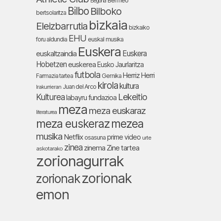
Bermeo
Begoña
Bilbo
Bilboko
bertsolaritza
bizkaia
Eleizbarrutia
bizkaiko
EHU
foru aldundia
euskal musika
Euskera
Euskera
euskaltzaindia
Hobetzen
euskerea
Eusko Jaurlaritza
futbola
Herriz Herri
Farmazia tartea
Gernika
kirola
kultura
Juan del Arco
Irakurrieran
Lekeitio
Kulturea
labayru fundazioa
meza
meza euskaraz
literaturea
meza euskeraz
mezea
musika
Netflix
prime video
osasuna
urte
zinea
zinema
Zine tartea
askotarako
zorionagurrak
zorionak
zorionak
emon