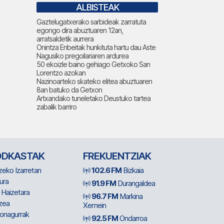
ALBISTEAK
Gaztelugatxerako sarbideak zarratuta
egongo dira abuztuaren 12an,
arratsaldetik aurrera
Onintza Enbeitak hunkituta hartu dau Aste
Nagusiko pregoilariaren ardurea
50 ekoizle baino gehiago Getxoko San
Lorentzo azokan
Nazinoarteko skateko elitea abuztuaren
8an batuko da Getxon
Artxandako tuneletako Deustuko tartea
zabalik barriro
ODKASTAK
FREKUENTZIAK
zeko Izarretan
102.6 FM
Bizkaia
ura
91.9 FM
Durangaldea
 Haizetara
96.7 FM
Markina
zea
Xemein
ionagurrak
92.5 FM
Ondarroa