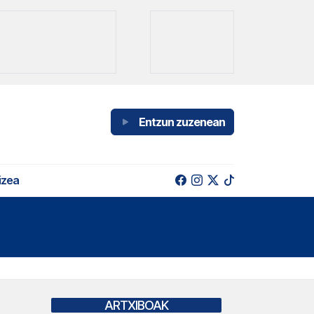
Entzun zuzenean
izea
ARTXIBOAK