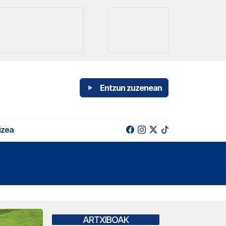
Entzun zuzenean
izea
ARTXIBOAK