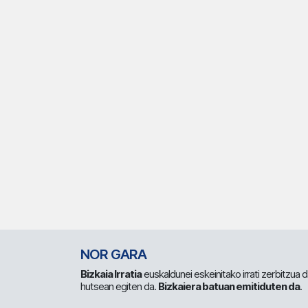
NOR GARA
Bizkaia Irratia
euskaldunei eskeinitako irrati zerbitzua
hutsean egiten da.
Bizkaiera batuan emitiduten da
.