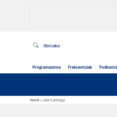
Bilatzailea
Programazinoa
Frekuentziak
Podkasta
Nekazaritza eta arrantza
Home
»
Julen Larrinaga