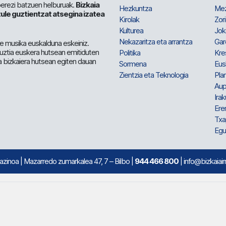
berezi batzuen helburuak.
Bizkaia
Hezkuntza
Me
ule guztientzat atsegina izatea
Kirolak
Zor
Kulturea
Jok
Nekazaritza eta arrantza
Gar
e musika euskalduna eskeiniz.
 guztia euskera hutsean emitiduten
Politika
Kre
a bizkaiera hutsean egiten dauan
Sormena
Eus
Zientzia eta Teknologia
Plan
Aup
Irak
Ere
Txa
Egu
mazinoa
| Mazarredo zumarkalea 47, 7 – Bilbo |
944 466 800
| info@bizkaiair