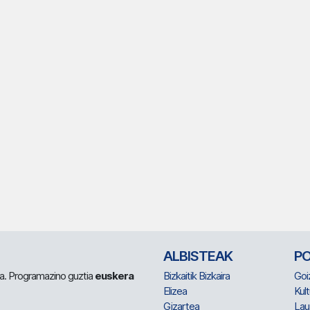
ALBISTEAK
P
 da. Programazino guztia
euskera
Bizkaitik Bizkaira
Goi
Elizea
Kult
Gizartea
Lau