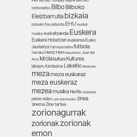
Bermeo
Begoña
Bilbo
Bilboko
bertsolaritza
bizkaia
Eleizbarrutia
EHU
bizkaiko foru aldundia
euskal
Euskera
euskaltzaindia
musika
Euskera Hobetzen
euskerea
Eusko
futbola
Jaurlaritza
Farmazia tartea
Herriz Herri
Gernika
Juan del
Irakurrieran
kirola
Kulturea
kultura
Arco
Lekeitio
labayru fundazioa
literaturea
meza
meza euskaraz
meza euskeraz
mezea
musika
Netflix
osasuna
zinea
prime video
urte askotarako
zinema
Zine tartea
zorionagurrak
zorionak
zorionak
emon