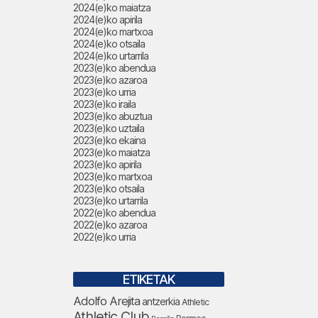
2024(e)ko maiatza
2024(e)ko apirila
2024(e)ko martxoa
2024(e)ko otsaila
2024(e)ko urtarrila
2023(e)ko abendua
2023(e)ko azaroa
2023(e)ko urria
2023(e)ko iraila
2023(e)ko abuztua
2023(e)ko uztaila
2023(e)ko ekaina
2023(e)ko maiatza
2023(e)ko apirila
2023(e)ko martxoa
2023(e)ko otsaila
2023(e)ko urtarrila
2022(e)ko abendua
2022(e)ko azaroa
2022(e)ko urria
ETIKETAK
Adolfo Arejita
antzerkia
Athletic
Athletic Club