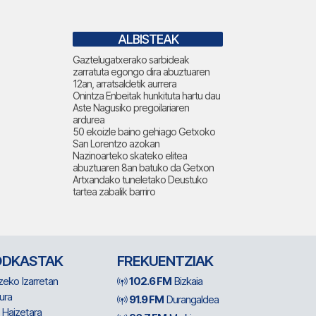
ALBISTEAK
Gaztelugatxerako sarbideak
zarratuta egongo dira abuztuaren
12an, arratsaldetik aurrera
Onintza Enbeitak hunkituta hartu dau
Aste Nagusiko pregoilariaren
ardurea
50 ekoizle baino gehiago Getxoko
San Lorentzo azokan
Nazinoarteko skateko elitea
abuztuaren 8an batuko da Getxon
Artxandako tuneletako Deustuko
tartea zabalik barriro
ODKASTAK
FREKUENTZIAK
zeko Izarretan
102.6 FM
Bizkaia
ura
91.9 FM
Durangaldea
 Haizetara