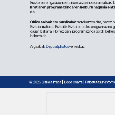
Euskerearen garapena eta normalizazinoa dira irratsaio 
Irratiaren programazinoaren helburu nagusia entz
da
.
Ohiko saioak
eta
musikalak
tartekatzen dira, batez b
Bizkaia Irratia da Bizkaitik Bizkai osorako programazino
dauan bakarra. Horrez gain, programazinoa goitik beher
bakarra da.
Argazkiak
Depositphotos
-en eskuz.
© 2026 Bizkaia Irratia
|
Lege oharra
|
Pribatutasun infor