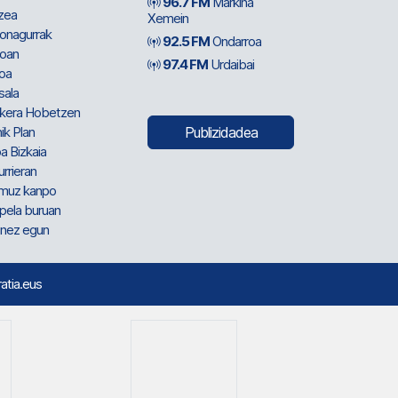
96.7 FM
Markina
zea
Xemein
ionagurrak
92.5 FM
Ondarroa
oan
97.4 FM
Urdaibai
oa
sala
kera Hobetzen
ik Plan
Publizidadea
a Bizkaia
urrieran
muz kanpo
pela buruan
nez egun
ratia.eus