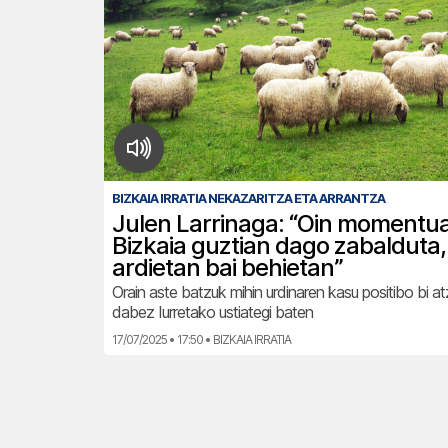
BIZKAIA IRRATIA NEKAZARITZA ETA ARRANTZA
Julen Larrinaga: “Oin momentu
Bizkaia guztian dago zabalduta,
ardietan bai behietan”
Orain aste batzuk mihin urdinaren kasu positibo bi 
dabez Iurretako ustiategi baten
17/07/2025 • 17:50 • BIZKAIA IRRATIA