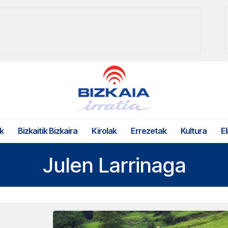
k
Bizkaitik Bizkaira
Kirolak
Errezetak
Kultura
El
Julen Larrinaga