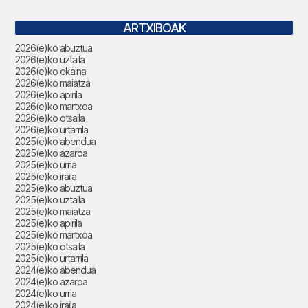
ARTXIBOAK
2026(e)ko abuztua
2026(e)ko uztaila
2026(e)ko ekaina
2026(e)ko maiatza
2026(e)ko apirila
2026(e)ko martxoa
2026(e)ko otsaila
2026(e)ko urtarrila
2025(e)ko abendua
2025(e)ko azaroa
2025(e)ko urria
2025(e)ko iraila
2025(e)ko abuztua
2025(e)ko uztaila
2025(e)ko maiatza
2025(e)ko apirila
2025(e)ko martxoa
2025(e)ko otsaila
2025(e)ko urtarrila
2024(e)ko abendua
2024(e)ko azaroa
2024(e)ko urria
2024(e)ko iraila