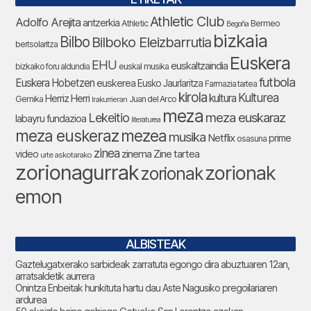
Athletic Club
Adolfo Arejita
antzerkia
Athletic
Bermeo
Begoña
bizkaia
Bilbo
Bilboko Eleizbarrutia
bertsolaritza
Euskera
EHU
euskaltzaindia
bizkaiko foru aldundia
euskal musika
futbola
Euskera Hobetzen
euskerea
Eusko Jaurlaritza
Farmazia tartea
kirola
Kulturea
kultura
Herriz Herri
Gernika
Juan del Arco
Irakurrieran
meza
Lekeitio
meza euskaraz
labayru fundazioa
literaturea
meza euskeraz
mezea
musika
Netflix
prime
osasuna
zinea
zinema
Zine tartea
video
urte askotarako
zorionagurrak
zorionak
zorionak
emon
ALBISTEAK
Gaztelugatxerako sarbideak zarratuta egongo dira abuztuaren 12an,
arratsaldetik aurrera
Onintza Enbeitak hunkituta hartu dau Aste Nagusiko pregoilariaren
ardurea