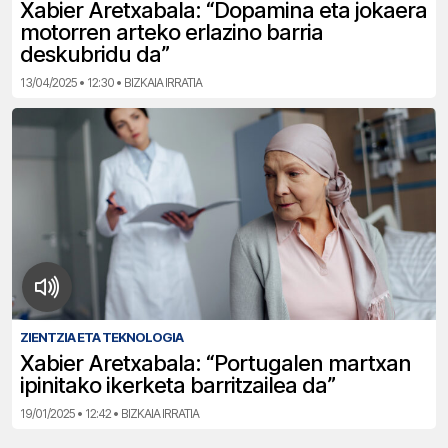
Xabier Aretxabala: “Dopamina eta jokaera
motorren arteko erlazino barria
deskubridu da”
13/04/2025 • 12:30 • BIZKAIA IRRATIA
ZIENTZIA ETA TEKNOLOGIA
Xabier Aretxabala: “Portugalen martxan
ipinitako ikerketa barritzailea da”
19/01/2025 • 12:42 • BIZKAIA IRRATIA