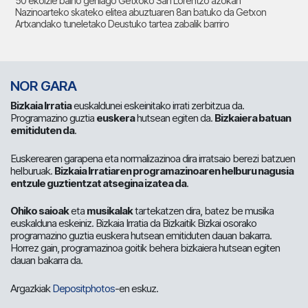
50 ekoizle baino gehiago Getxoko San Lorentzo azokan
Nazinoarteko skateko elitea abuztuaren 8an batuko da Getxon
Artxandako tuneletako Deustuko tartea zabalik barriro
NOR GARA
Bizkaia Irratia
euskaldunei eskeinitako irrati zerbitzua da.
Programazino guztia
euskera
hutsean egiten da.
Bizkaiera batuan
emitiduten da
.
Euskerearen garapena eta normalizazinoa dira irratsaio berezi batzuen
helburuak.
Bizkaia Irratiaren programazinoaren helburu nagusia
entzule guztientzat atsegina izatea da
.
Ohiko saioak
eta
musikalak
tartekatzen dira, batez be musika
euskalduna eskeiniz. Bizkaia Irratia da Bizkaitik Bizkai osorako
programazino guztia euskera hutsean emitiduten dauan bakarra.
Horrez gain, programazinoa goitik behera bizkaiera hutsean egiten
dauan bakarra da.
Argazkiak
Depositphotos
-en eskuz.