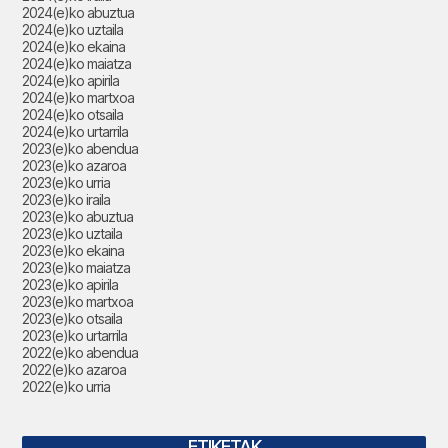
2024(e)ko abuztua
2024(e)ko uztaila
2024(e)ko ekaina
2024(e)ko maiatza
2024(e)ko apirila
2024(e)ko martxoa
2024(e)ko otsaila
2024(e)ko urtarrila
2023(e)ko abendua
2023(e)ko azaroa
2023(e)ko urria
2023(e)ko iraila
2023(e)ko abuztua
2023(e)ko uztaila
2023(e)ko ekaina
2023(e)ko maiatza
2023(e)ko apirila
2023(e)ko martxoa
2023(e)ko otsaila
2023(e)ko urtarrila
2022(e)ko abendua
2022(e)ko azaroa
2022(e)ko urria
ETIKETAK