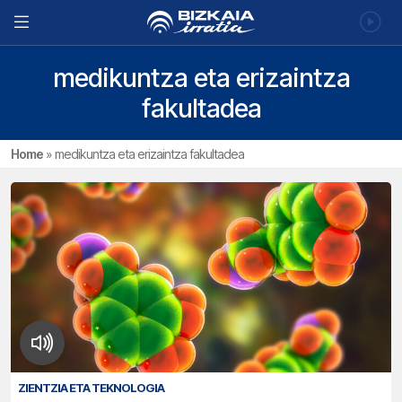
medikuntza eta erizaintza
fakultadea
Home
»
medikuntza eta erizaintza fakultadea
ZIENTZIA ETA TEKNOLOGIA