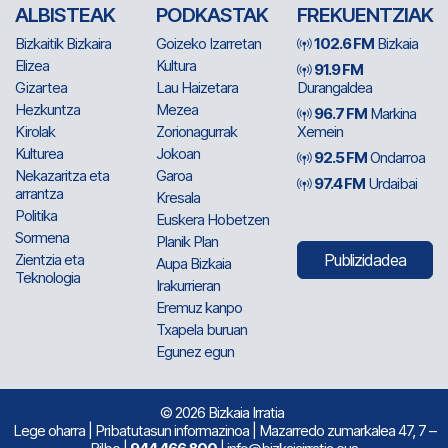
ALBISTEAK
PODKASTAK
FREKUENTZIAK
Bizkaitik Bizkaira
Goizeko Izarretan
102.6 FM
Bizkaia
Elizea
Kultura
91.9 FM
Gizartea
Lau Haizetara
Durangaldea
Hezkuntza
Mezea
96.7 FM
Markina
Kirolak
Zorionagurrak
Xemein
Kulturea
Jokoan
92.5 FM
Ondarroa
Nekazaritza eta
Garoa
97.4 FM
Urdaibai
arrantza
Kresala
Politika
Euskera Hobetzen
Sormena
Planik Plan
Zientzia eta
Publizidadea
Aupa Bizkaia
Teknologia
Irakurrieran
Eremuz kanpo
Txapela buruan
Egunez egun
© 2026 Bizkaia Irratia
Lege oharra
|
Pribatutasun informazinoa
| Mazarredo zumarkalea 47, 7 –