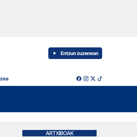
Entzun zuzenean
izea
ARTXIBOAK