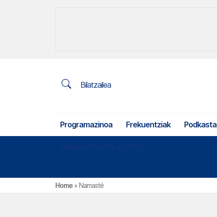
Bilatzailea
Programazinoa
Frekuentziak
Podkasta
Nekazaritza eta arrantza
Home
»
Namasté