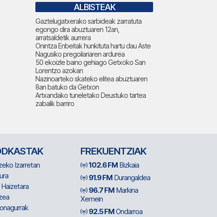
ALBISTEAK
Gaztelugatxerako sarbideak zarratuta
egongo dira abuztuaren 12an,
arratsaldetik aurrera
Onintza Enbeitak hunkituta hartu dau Aste
Nagusiko pregoilariaren ardurea
50 ekoizle baino gehiago Getxoko San
Lorentzo azokan
Nazinoarteko skateko elitea abuztuaren
8an batuko da Getxon
Artxandako tuneletako Deustuko tartea
zabalik barriro
ODKASTAK
FREKUENTZIAK
zeko Izarretan
102.6 FM
Bizkaia
ura
91.9 FM
Durangaldea
 Haizetara
96.7 FM
Markina
zea
Xemein
ionagurrak
92.5 FM
Ondarroa