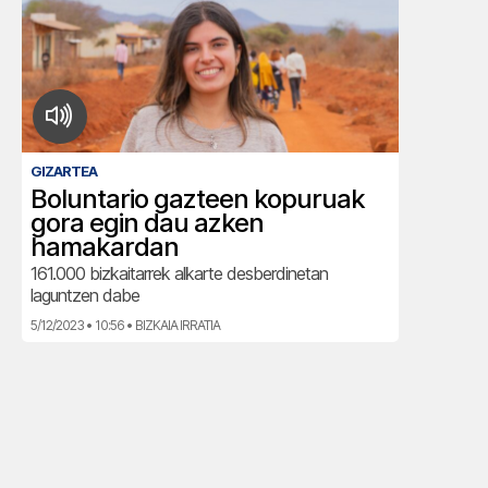
GIZARTEA
Boluntario gazteen kopuruak
gora egin dau azken
hamakardan
161.000 bizkaitarrek alkarte desberdinetan
laguntzen dabe
5/12/2023 • 10:56 • BIZKAIA IRRATIA