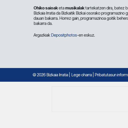
Ohiko saioak
eta
musikalak
tartekatzen dira, batez b
Bizkaia Irratia da Bizkaitik Bizkai osorako programazino
dauan bakarra. Horrez gain, programazinoa goitik beher
bakarra da.
Argazkiak
Depositphotos
-en eskuz.
© 2026 Bizkaia Irratia
|
Lege oharra
|
Pribatutasun infor