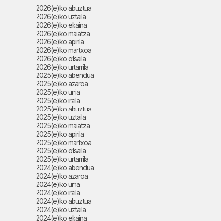
2026(e)ko abuztua
2026(e)ko uztaila
2026(e)ko ekaina
2026(e)ko maiatza
2026(e)ko apirila
2026(e)ko martxoa
2026(e)ko otsaila
2026(e)ko urtarrila
2025(e)ko abendua
2025(e)ko azaroa
2025(e)ko urria
2025(e)ko iraila
2025(e)ko abuztua
2025(e)ko uztaila
2025(e)ko maiatza
2025(e)ko apirila
2025(e)ko martxoa
2025(e)ko otsaila
2025(e)ko urtarrila
2024(e)ko abendua
2024(e)ko azaroa
2024(e)ko urria
2024(e)ko iraila
2024(e)ko abuztua
2024(e)ko uztaila
2024(e)ko ekaina