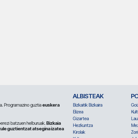
ALBISTEAK
P
 da. Programazino guztia
euskera
Bizkaitik Bizkaira
Goi
Elizea
Kult
Gizartea
Lau
berezi batzuen helburuak.
Bizkaia
Hezkuntza
Me
ule guztientzat atsegina izatea
Kirolak
Zor