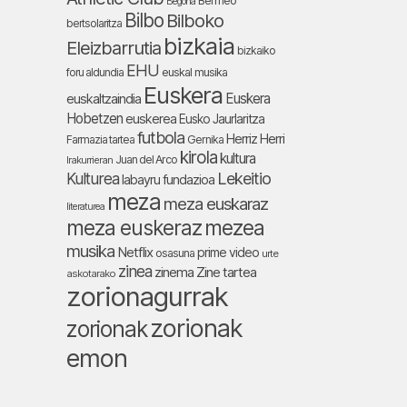
Bermeo
Begoña
Bilbo
Bilboko
bertsolaritza
bizkaia
Eleizbarrutia
bizkaiko
EHU
foru aldundia
euskal musika
Euskera
Euskera
euskaltzaindia
Hobetzen
euskerea
Eusko Jaurlaritza
futbola
Herriz Herri
Farmazia tartea
Gernika
kirola
kultura
Juan del Arco
Irakurrieran
Lekeitio
Kulturea
labayru fundazioa
meza
meza euskaraz
literaturea
meza euskeraz
mezea
musika
Netflix
prime video
osasuna
urte
zinea
zinema
Zine tartea
askotarako
zorionagurrak
zorionak
zorionak
emon