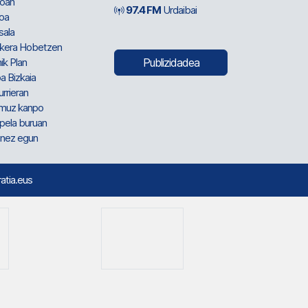
oan
97.4 FM
Urdaibai
oa
sala
kera Hobetzen
ik Plan
Publizidadea
a Bizkaia
urrieran
muz kanpo
pela buruan
nez egun
ratia.eus