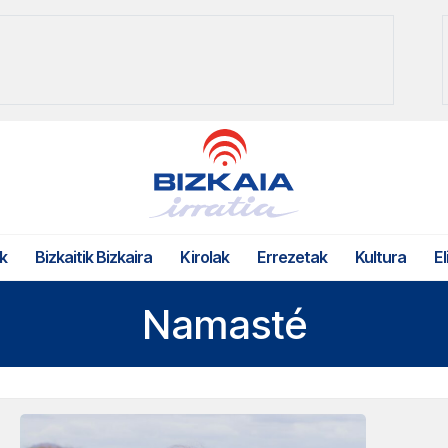
k
Bizkaitik Bizkaira
Kirolak
Errezetak
Kultura
El
Namasté