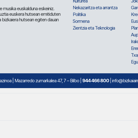
Kulturea
Jok
Nekazaritza eta arrantza
Gar
e musika euskalduna eskeiniz.
 guztia euskera hutsean emitiduten
Politika
Kre
a bizkaiera hutsean egiten dauan
Sormena
Eus
Zientzia eta Teknologia
Plan
Aup
Irak
Ere
Txa
Egu
mazinoa
| Mazarredo zumarkalea 47, 7 – Bilbo |
944 466 800
| info@bizkaiair