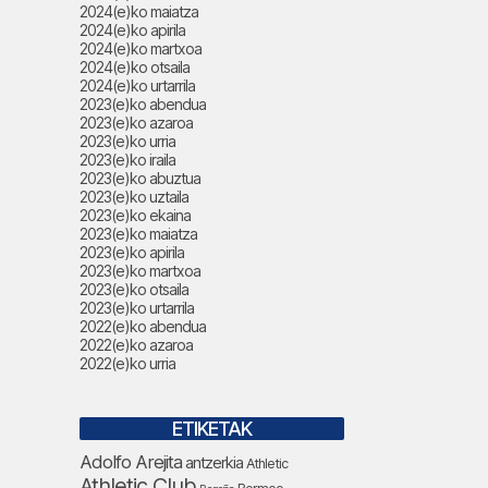
2024(e)ko maiatza
2024(e)ko apirila
2024(e)ko martxoa
2024(e)ko otsaila
2024(e)ko urtarrila
2023(e)ko abendua
2023(e)ko azaroa
2023(e)ko urria
2023(e)ko iraila
2023(e)ko abuztua
2023(e)ko uztaila
2023(e)ko ekaina
2023(e)ko maiatza
2023(e)ko apirila
2023(e)ko martxoa
2023(e)ko otsaila
2023(e)ko urtarrila
2022(e)ko abendua
2022(e)ko azaroa
2022(e)ko urria
ETIKETAK
Adolfo Arejita
antzerkia
Athletic
Athletic Club