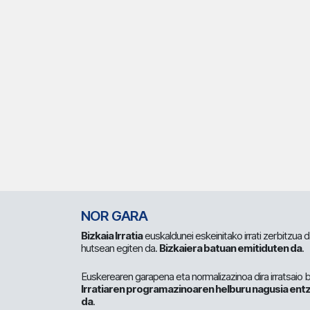
NOR GARA
Bizkaia Irratia
euskaldunei eskeinitako irrati zerbitzua
hutsean egiten da.
Bizkaiera batuan emitiduten da
.
Euskerearen garapena eta normalizazinoa dira irratsaio 
Irratiaren programazinoaren helburu nagusia entz
da
.