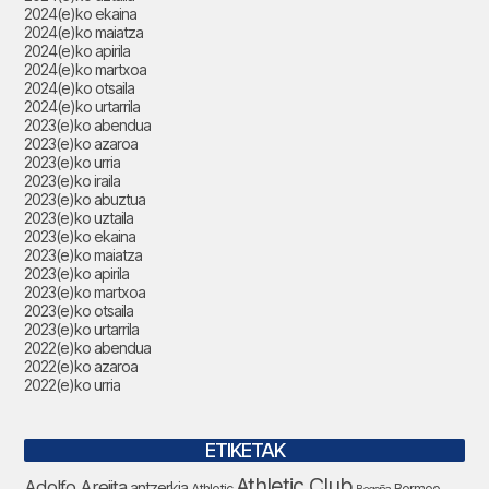
2024(e)ko ekaina
2024(e)ko maiatza
2024(e)ko apirila
2024(e)ko martxoa
2024(e)ko otsaila
2024(e)ko urtarrila
2023(e)ko abendua
2023(e)ko azaroa
2023(e)ko urria
2023(e)ko iraila
2023(e)ko abuztua
2023(e)ko uztaila
2023(e)ko ekaina
2023(e)ko maiatza
2023(e)ko apirila
2023(e)ko martxoa
2023(e)ko otsaila
2023(e)ko urtarrila
2022(e)ko abendua
2022(e)ko azaroa
2022(e)ko urria
ETIKETAK
Athletic Club
Adolfo Arejita
antzerkia
Athletic
Bermeo