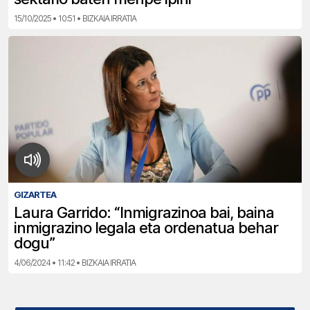
15/10/2025 • 10:51 • BIZKAIA IRRATIA
GIZARTEA
Laura Garrido: “Inmigrazinoa bai, baina
inmigrazino legala eta ordenatua behar
dogu”
4/06/2024 • 11:42 • BIZKAIA IRRATIA