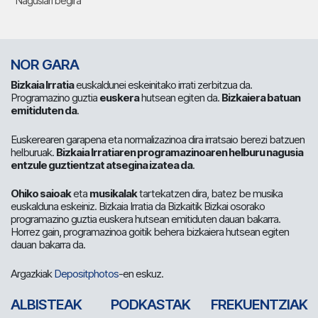
Nagusiari begira
NOR GARA
Bizkaia Irratia
euskaldunei eskeinitako irrati zerbitzua da.
Programazino guztia
euskera
hutsean egiten da.
Bizkaiera batuan
emitiduten da
.
Euskerearen garapena eta normalizazinoa dira irratsaio berezi batzuen
helburuak.
Bizkaia Irratiaren programazinoaren helburu nagusia
entzule guztientzat atsegina izatea da
.
Ohiko saioak
eta
musikalak
tartekatzen dira, batez be musika
euskalduna eskeiniz. Bizkaia Irratia da Bizkaitik Bizkai osorako
programazino guztia euskera hutsean emitiduten dauan bakarra.
Horrez gain, programazinoa goitik behera bizkaiera hutsean egiten
dauan bakarra da.
Argazkiak
Depositphotos
-en eskuz.
ALBISTEAK
PODKASTAK
FREKUENTZIAK