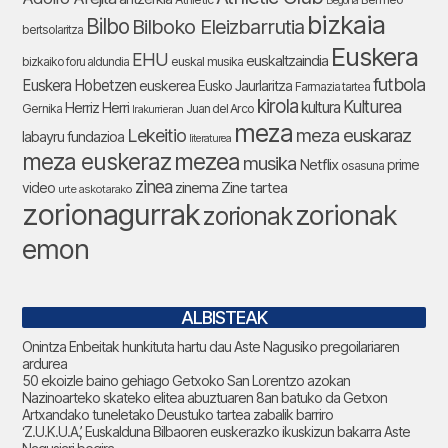
Begoña
bizkaia
Bilbo
Bilboko Eleizbarrutia
bertsolaritza
Euskera
EHU
euskaltzaindia
bizkaiko foru aldundia
euskal musika
futbola
Euskera Hobetzen
euskerea
Eusko Jaurlaritza
Farmazia tartea
kirola
Kulturea
kultura
Herriz Herri
Gernika
Juan del Arco
Irakurrieran
meza
Lekeitio
meza euskaraz
labayru fundazioa
literaturea
meza euskeraz
mezea
musika
Netflix
prime
osasuna
zinea
zinema
Zine tartea
video
urte askotarako
zorionagurrak
zorionak
zorionak
emon
ALBISTEAK
Onintza Enbeitak hunkituta hartu dau Aste Nagusiko pregoilariaren
ardurea
50 ekoizle baino gehiago Getxoko San Lorentzo azokan
Nazinoarteko skateko elitea abuztuaren 8an batuko da Getxon
Artxandako tuneletako Deustuko tartea zabalik barriro
‘Z.U.K.U.A.’, Euskalduna Bilbaoren euskerazko ikuskizun bakarra Aste