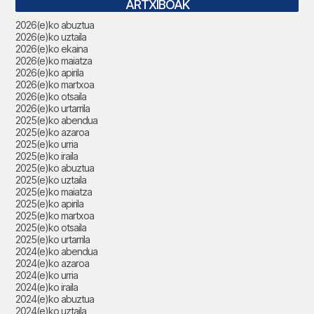
ARTXIBOAK
2026(e)ko abuztua
2026(e)ko uztaila
2026(e)ko ekaina
2026(e)ko maiatza
2026(e)ko apirila
2026(e)ko martxoa
2026(e)ko otsaila
2026(e)ko urtarrila
2025(e)ko abendua
2025(e)ko azaroa
2025(e)ko urria
2025(e)ko iraila
2025(e)ko abuztua
2025(e)ko uztaila
2025(e)ko maiatza
2025(e)ko apirila
2025(e)ko martxoa
2025(e)ko otsaila
2025(e)ko urtarrila
2024(e)ko abendua
2024(e)ko azaroa
2024(e)ko urria
2024(e)ko iraila
2024(e)ko abuztua
2024(e)ko uztaila