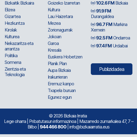
Bizkaitik Bizkaira
Goizeko Izarretan
102.6 FM
Bizkaia
Elizea
Kultura
91.9 FM
Gizartea
Lau Haizetara
Durangaldea
Hezkuntza
Mezea
96.7 FM
Markina
Kirolak
Zorionagurrak
Xemein
Kulturea
Jokoan
92.5 FM
Ondarroa
Nekazaritza eta
Garoa
97.4 FM
Urdaibai
arrantza
Kresala
Politika
Euskera Hobetzen
Sormena
Planik Plan
Zientzia eta
Publizidadea
Aupa Bizkaia
Teknologia
Irakurrieran
Eremuz kanpo
Txapela buruan
Egunez egun
© 2026 Bizkaia Irratia
Lege oharra
|
Pribatutasun informazinoa
| Mazarredo zumarkalea 47, 7 –
Bilbo |
944 466 800
| info@bizkaiairratia.eus