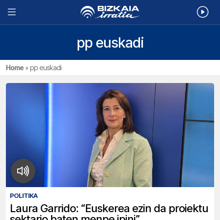
pp euskadi
Home
»
pp euskadi
POLITIKA
Laura Garrido: “Euskerea ezin da proiektu
sektario baten menpe ipini”