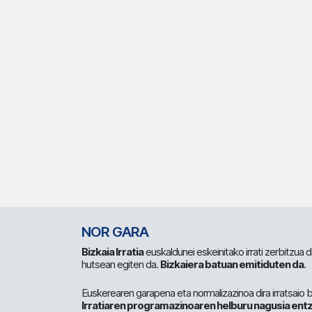
NOR GARA
Bizkaia Irratia
euskaldunei eskeinitako irrati zerbitzua
hutsean egiten da.
Bizkaiera batuan emitiduten da
.
Euskerearen garapena eta normalizazinoa dira irratsaio 
Irratiaren programazinoaren helburu nagusia entz