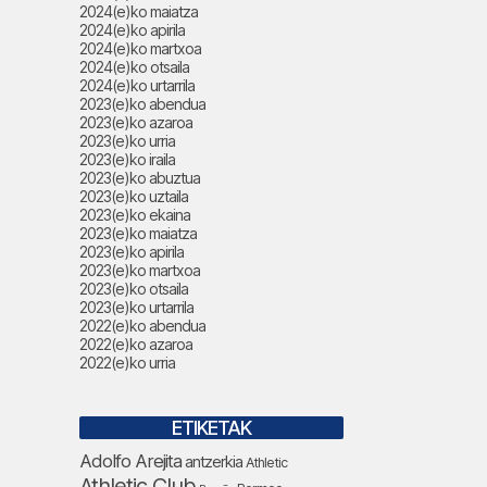
2024(e)ko maiatza
2024(e)ko apirila
2024(e)ko martxoa
2024(e)ko otsaila
2024(e)ko urtarrila
2023(e)ko abendua
2023(e)ko azaroa
2023(e)ko urria
2023(e)ko iraila
2023(e)ko abuztua
2023(e)ko uztaila
2023(e)ko ekaina
2023(e)ko maiatza
2023(e)ko apirila
2023(e)ko martxoa
2023(e)ko otsaila
2023(e)ko urtarrila
2022(e)ko abendua
2022(e)ko azaroa
2022(e)ko urria
ETIKETAK
Adolfo Arejita
antzerkia
Athletic
Athletic Club