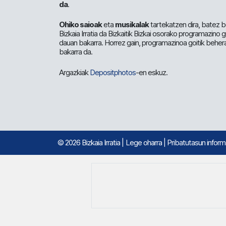
da
.
Ohiko saioak
eta
musikalak
tartekatzen dira, batez b
Bizkaia Irratia da Bizkaitik Bizkai osorako programazino
dauan bakarra. Horrez gain, programazinoa goitik beher
bakarra da.
Argazkiak
Depositphotos
-en eskuz.
© 2026 Bizkaia Irratia
|
Lege oharra
|
Pribatutasun infor