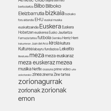
Bermeo
Begoña
Bilbo
Bilboko
bertsolaritza
bizkaia
Eleizbarrutia
bizkaiko
EHU
foru aldundia
euskal musika
Euskera
Euskera
euskaltzaindia
Hobetzen
euskerea
Eusko Jaurlaritza
futbola
Herriz Herri
Farmazia tartea
Gernika
kirola
kultura
Juan del Arco
Irakurrieran
Lekeitio
Kulturea
labayru fundazioa
meza
meza euskaraz
literaturea
meza euskeraz
mezea
musika
Netflix
prime video
osasuna
urte
zinea
zinema
Zine tartea
askotarako
zorionagurrak
zorionak
zorionak
emon