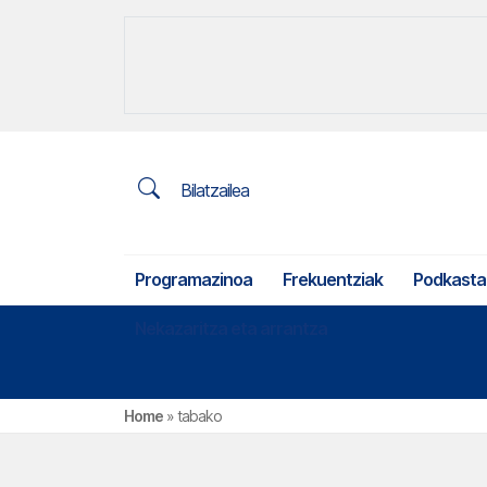
Bilatzailea
Programazinoa
Frekuentziak
Podkasta
Nekazaritza eta arrantza
Home
»
tabako