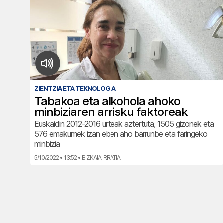
ZIENTZIA ETA TEKNOLOGIA
Tabakoa eta alkohola ahoko
minbiziaren arrisku faktoreak
Euskaidin 2012-2016 urteak aztertuta, 1505 gizonek eta
576 emakumek izan eben aho barrunbe eta faringeko
minbizia
5/10/2022 • 13:52 • BIZKAIA IRRATIA