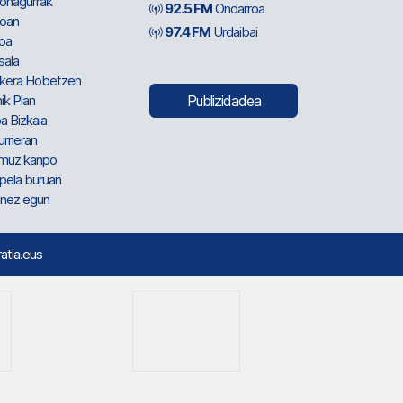
ionagurrak
92.5 FM
Ondarroa
oan
97.4 FM
Urdaibai
oa
sala
kera Hobetzen
ik Plan
Publizidadea
a Bizkaia
urrieran
muz kanpo
pela buruan
nez egun
ratia.eus