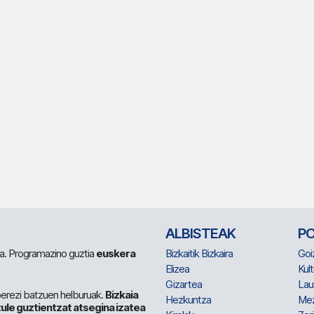
ALBISTEAK
P
 da. Programazino guztia
euskera
Bizkaitik Bizkaira
Goi
Elizea
Kult
Gizartea
Lau
berezi batzuen helburuak.
Bizkaia
Hezkuntza
Me
ule guztientzat atsegina izatea