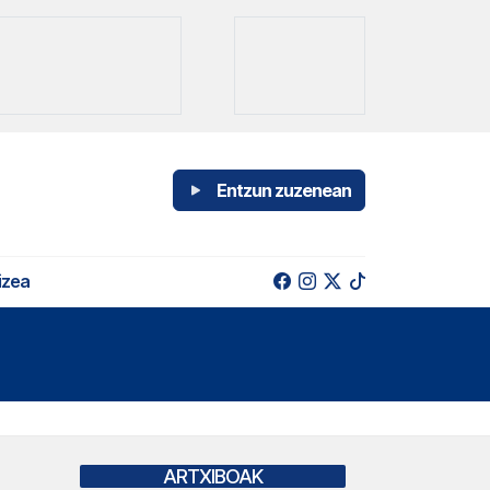
Entzun zuzenean
izea
ARTXIBOAK