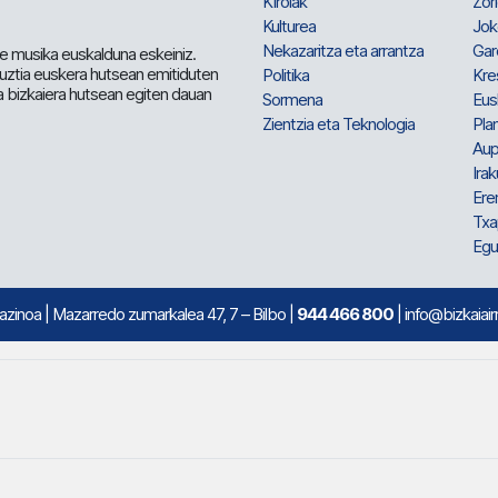
Kirolak
Zor
Kulturea
Jok
Nekazaritza eta arrantza
Gar
e musika euskalduna eskeiniz.
 guztia euskera hutsean emitiduten
Politika
Kre
a bizkaiera hutsean egiten dauan
Sormena
Eus
Zientzia eta Teknologia
Plan
Aup
Irak
Ere
Txa
Egu
mazinoa
| Mazarredo zumarkalea 47, 7 – Bilbo |
944 466 800
| info@bizkaiair