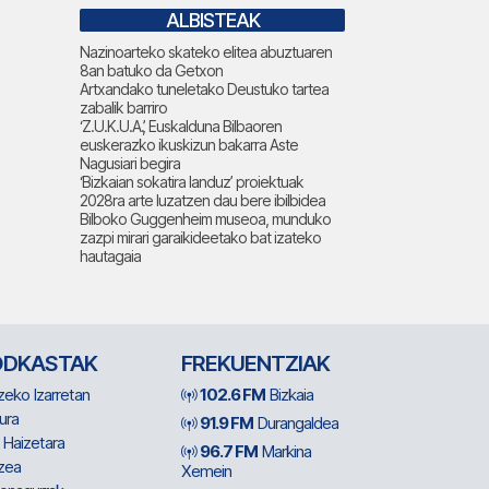
ALBISTEAK
Nazinoarteko skateko elitea abuztuaren
8an batuko da Getxon
Artxandako tuneletako Deustuko tartea
zabalik barriro
‘Z.U.K.U.A.’, Euskalduna Bilbaoren
euskerazko ikuskizun bakarra Aste
Nagusiari begira
‘Bizkaian sokatira landuz’ proiektuak
2028ra arte luzatzen dau bere ibilbidea
Bilboko Guggenheim museoa, munduko
zazpi mirari garaikideetako bat izateko
hautagaia
ODKASTAK
FREKUENTZIAK
zeko Izarretan
102.6 FM
Bizkaia
ura
91.9 FM
Durangaldea
 Haizetara
96.7 FM
Markina
zea
Xemein