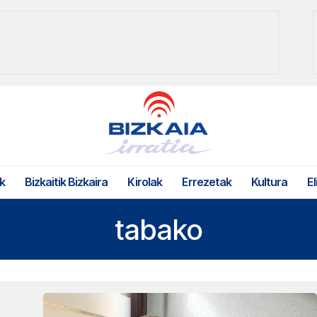
k
Bizkaitik Bizkaira
Kirolak
Errezetak
Kultura
El
tabako