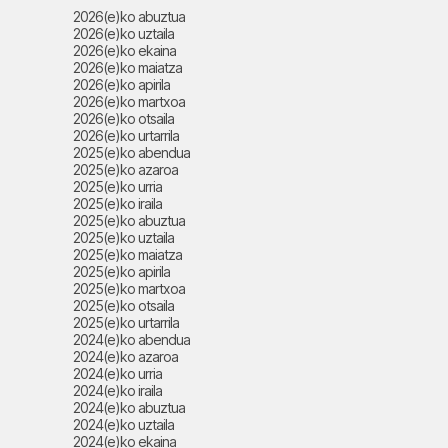
2026(e)ko abuztua
2026(e)ko uztaila
2026(e)ko ekaina
2026(e)ko maiatza
2026(e)ko apirila
2026(e)ko martxoa
2026(e)ko otsaila
2026(e)ko urtarrila
2025(e)ko abendua
2025(e)ko azaroa
2025(e)ko urria
2025(e)ko iraila
2025(e)ko abuztua
2025(e)ko uztaila
2025(e)ko maiatza
2025(e)ko apirila
2025(e)ko martxoa
2025(e)ko otsaila
2025(e)ko urtarrila
2024(e)ko abendua
2024(e)ko azaroa
2024(e)ko urria
2024(e)ko iraila
2024(e)ko abuztua
2024(e)ko uztaila
2024(e)ko ekaina