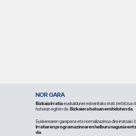
NOR GARA
Bizkaia Irratia
euskaldunei eskeinitako irrati zerbitzua
hutsean egiten da.
Bizkaiera batuan emitiduten da
.
Euskerearen garapena eta normalizazinoa dira irratsaio 
Irratiaren programazinoaren helburu nagusia entz
da
.