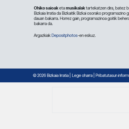
Ohiko saioak
eta
musikalak
tartekatzen dira, batez b
Bizkaia Irratia da Bizkaitik Bizkai osorako programazino
dauan bakarra. Horrez gain, programazinoa goitik beher
bakarra da.
Argazkiak
Depositphotos
-en eskuz.
© 2026 Bizkaia Irratia
|
Lege oharra
|
Pribatutasun infor