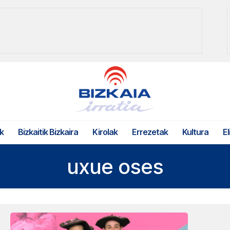
k
Bizkaitik Bizkaira
Kirolak
Errezetak
Kultura
El
uxue oses