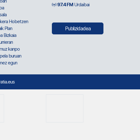
oan
97.4 FM
Urdaibai
oa
sala
kera Hobetzen
ik Plan
Publizidadea
a Bizkaia
urrieran
muz kanpo
pela buruan
nez egun
ratia.eus