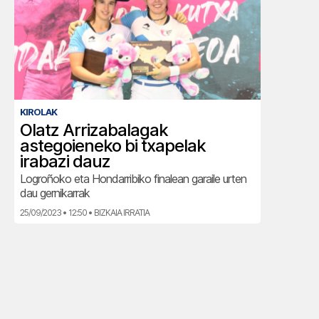
KIROLAK
Olatz Arrizabalagak
astegoieneko bi txapelak
irabazi dauz
Logroñoko eta Hondarribiko finalean garaile urten
dau gernikarrak
25/09/2023 • 12:50 • BIZKAIA IRRATIA