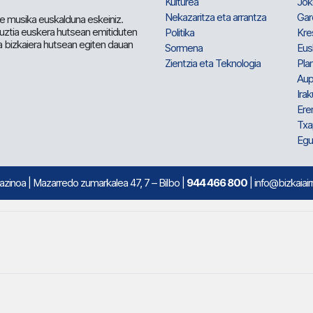
Kulturea
Jok
Nekazaritza eta arrantza
Gar
e musika euskalduna eskeiniz.
 guztia euskera hutsean emitiduten
Politika
Kre
a bizkaiera hutsean egiten dauan
Sormena
Eus
Zientzia eta Teknologia
Plan
Aup
Irak
Ere
Txa
Egu
mazinoa
| Mazarredo zumarkalea 47, 7 – Bilbo |
944 466 800
| info@bizkaiair