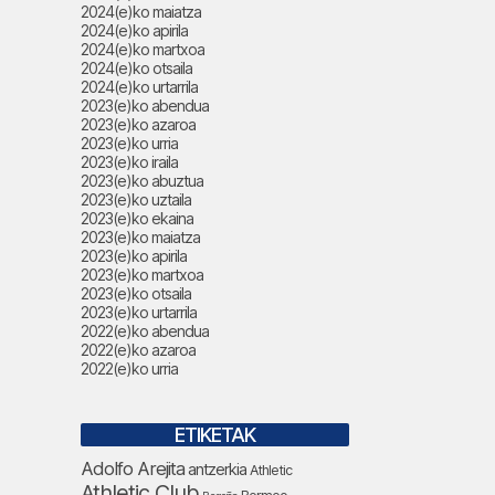
2024(e)ko maiatza
2024(e)ko apirila
2024(e)ko martxoa
2024(e)ko otsaila
2024(e)ko urtarrila
2023(e)ko abendua
2023(e)ko azaroa
2023(e)ko urria
2023(e)ko iraila
2023(e)ko abuztua
2023(e)ko uztaila
2023(e)ko ekaina
2023(e)ko maiatza
2023(e)ko apirila
2023(e)ko martxoa
2023(e)ko otsaila
2023(e)ko urtarrila
2022(e)ko abendua
2022(e)ko azaroa
2022(e)ko urria
ETIKETAK
Adolfo Arejita
antzerkia
Athletic
Athletic Club