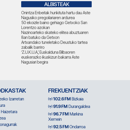
ALBISTEAK
Onintza Enbeitak hunkituta hartu dau Aste
Nagusiko pregoilariaren ardurea
50 ekoizle baino gehiago Getxoko San
Lorentzo azokan
Nazinoarteko skateko elitea abuztuaren
8an batuko da Getxon
Artxandako tuneletako Deustuko tartea
zabalik barriro
‘Z.U.K.U.A.’, Euskalduna Bilbaoren
euskerazko ikuskizun bakarra Aste
Nagusiari begira
ODKASTAK
FREKUENTZIAK
zeko Izarretan
102.6 FM
Bizkaia
ura
91.9 FM
Durangaldea
 Haizetara
96.7 FM
Markina
zea
Xemein
ionagurrak
92.5 FM
Ondarroa