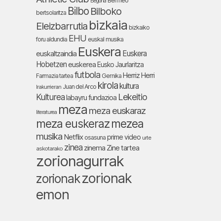
Bermeo
Begoña
Bilbo
Bilboko
bertsolaritza
bizkaia
Eleizbarrutia
bizkaiko
EHU
foru aldundia
euskal musika
Euskera
Euskera
euskaltzaindia
Hobetzen
euskerea
Eusko Jaurlaritza
futbola
Herriz Herri
Farmazia tartea
Gernika
kirola
kultura
Juan del Arco
Irakurrieran
Lekeitio
Kulturea
labayru fundazioa
meza
meza euskaraz
literaturea
meza euskeraz
mezea
musika
Netflix
prime video
osasuna
urte
zinea
zinema
Zine tartea
askotarako
zorionagurrak
zorionak
zorionak
emon