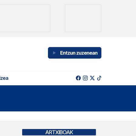
Entzun zuzenean
izea
ARTXIBOAK