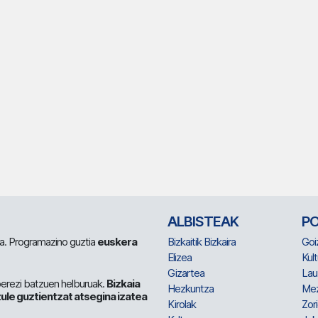
ALBISTEAK
P
 da. Programazino guztia
euskera
Bizkaitik Bizkaira
Goi
Elizea
Kult
Gizartea
Lau
berezi batzuen helburuak.
Bizkaia
Hezkuntza
Me
ule guztientzat atsegina izatea
Kirolak
Zor