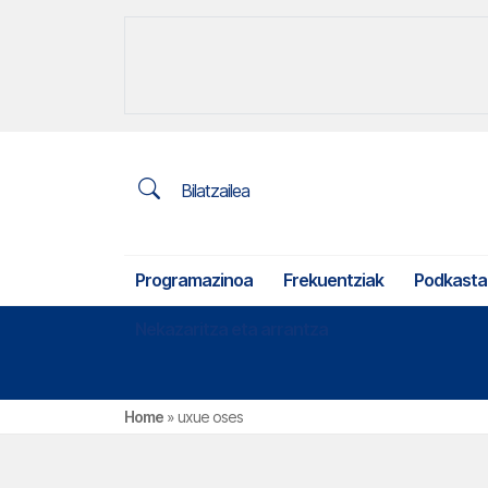
Bilatzailea
Programazinoa
Frekuentziak
Podkasta
Nekazaritza eta arrantza
Home
»
uxue oses