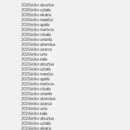
2026(e)ko abuztua
2026(e)ko uztaila
2026(e)ko ekaina
2026(e)ko maiatza
2026(e)ko apirila
2026(e)ko martxoa
2026(e)ko otsaila
2026(e)ko urtarrila
2025(e)ko abendua
2025(e)ko azaroa
2025(e)ko urria
2025(e)ko iraila
2025(e)ko abuztua
2025(e)ko uztaila
2025(e)ko maiatza
2025(e)ko apirila
2025(e)ko martxoa
2025(e)ko otsaila
2025(e)ko urtarrila
2024(e)ko abendua
2024(e)ko azaroa
2024(e)ko urria
2024(e)ko iraila
2024(e)ko abuztua
2024(e)ko uztaila
2024(e)ko ekaina