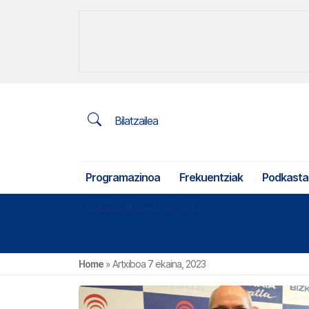
Bilatzailea
Programazinoa
Frekuentziak
Podkasta
Nekazaritza eta arrantza
Home
»
Artxiboa 7 ekaina, 2023