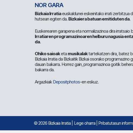
NOR GARA
Bizkaia Irratia
euskaldunei eskeinitako irrati zerbitzua
hutsean egiten da.
Bizkaiera batuan emitiduten da
.
Euskerearen garapena eta normalizazinoa dira irratsaio 
Irratiaren programazinoaren helburu nagusia entz
da
.
Ohiko saioak
eta
musikalak
tartekatzen dira, batez b
Bizkaia Irratia da Bizkaitik Bizkai osorako programazino
dauan bakarra. Horrez gain, programazinoa goitik beher
bakarra da.
Argazkiak
Depositphotos
-en eskuz.
© 2026 Bizkaia Irratia
|
Lege oharra
|
Pribatutasun infor