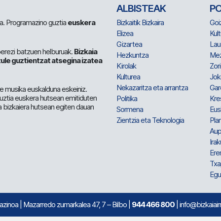
ALBISTEAK
P
 da. Programazino guztia
euskera
Bizkaitik Bizkaira
Goi
Elizea
Kult
Gizartea
Lau
berezi batzuen helburuak.
Bizkaia
Hezkuntza
Me
ule guztientzat atsegina izatea
Kirolak
Zor
Kulturea
Jok
Nekazaritza eta arrantza
Gar
e musika euskalduna eskeiniz.
 guztia euskera hutsean emitiduten
Politika
Kre
a bizkaiera hutsean egiten dauan
Sormena
Eus
Zientzia eta Teknologia
Plan
Aup
Irak
Ere
Txa
Egu
mazinoa
| Mazarredo zumarkalea 47, 7 – Bilbo |
944 466 800
| info@bizkaiair