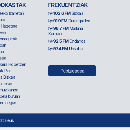
ODKASTAK
FREKUENTZIAK
zeko Izarretan
102.6 FM
Bizkaia
ura
91.9 FM
Durangaldea
 Haizetara
96.7 FM
Markina
zea
Xemein
ionagurrak
92.5 FM
Ondarroa
oan
97.4 FM
Urdaibai
oa
sala
kera Hobetzen
ik Plan
Publizidadea
a Bizkaia
urrieran
muz kanpo
pela buruan
nez egun
ratia.eus