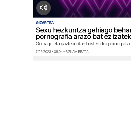
GIZARTEA
Sexu hezkuntza gehiago beha
pornografia arazo bat ez izate
Geroago eta gazteagotan hasten dira pornografia
7/06/2023 • 08:04 • BIZKAIA IRRATIA