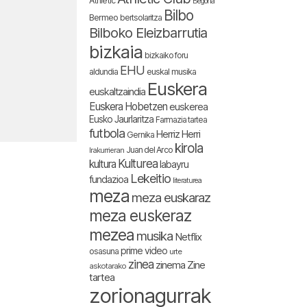
Athletic
Begoña
Bilbo
Bermeo
bertsolaritza
Bilboko Eleizbarrutia
bizkaia
bizkaiko foru
EHU
aldundia
euskal musika
Euskera
euskaltzaindia
Euskera Hobetzen
euskerea
Eusko Jaurlaritza
Farmazia tartea
futbola
Herriz Herri
Gernika
kirola
Juan del Arco
Irakurrieran
Kulturea
kultura
labayru
Lekeitio
fundazioa
literaturea
meza
meza euskaraz
meza euskeraz
mezea
musika
Netflix
prime video
osasuna
urte
zinea
zinema
Zine
askotarako
tartea
zorionagurrak