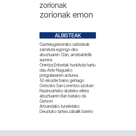
zorionak
zorionak emon
ALBISTEAK
Gaztelugatxerako sarbideak
zarratuta egongo dira
abuztuaren 12an, arratsaldetik
aurrera
Onintza Enbeitak hunkituta hartu
dau Aste Nagusiko
pregoilariaren ardurea
50 ekoizle baino gehiago
Getxoko San Lorentzo azokan
Nazinoarteko skateko elitea
abuztuaren 8an batuko da
Getxon
Artxandako tuneletako
Deustuko tartea zabalik barriro