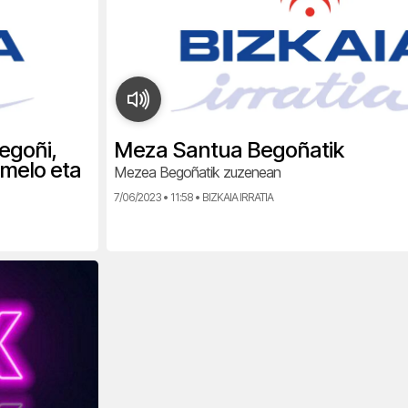
egoñi,
Meza Santua Begoñatik
rmelo eta
Mezea Begoñatik zuzenean
7/06/2023 • 11:58 • BIZKAIA IRRATIA