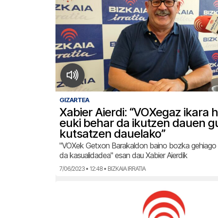
GIZARTEA
Xabier Aierdi: “VOXegaz ikara 
euki behar da ikutzen dauen g
kutsatzen dauelako”
"VOXek Getxon Barakaldon baino bozka gehiago e
da kasualidadea" esan dau Xabier Aierdik
7/06/2023 • 12:48 • BIZKAIA IRRATIA