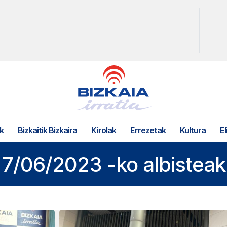
k
Bizkaitik Bizkaira
Kirolak
Errezetak
Kultura
El
7/06/2023 -ko albisteak