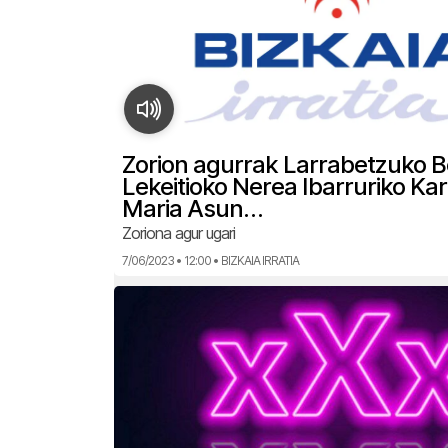
Zorion agurrak Larrabetzuko B
Lekeitioko Nerea Ibarruriko Ka
Maria Asun…
Zoriona agur ugari
7/06/2023 • 12:00 • BIZKAIA IRRATIA