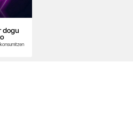
r dogu
ko
 konsumitzen