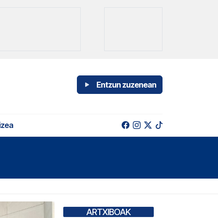
Entzun zuzenean
izea
ARTXIBOAK