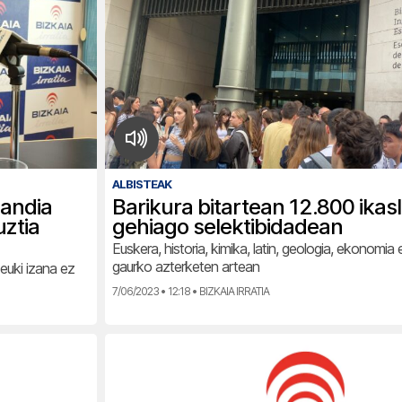
ALBISTEAK
handia
Barikura bitartean 12.800 ikas
uztia
gehiago selektibidadean
Euskera, historia, kimika, latin, geologia, ekonomi
gaurko azterketen artean
uki izana ez
7/06/2023 • 12:18 • BIZKAIA IRRATIA