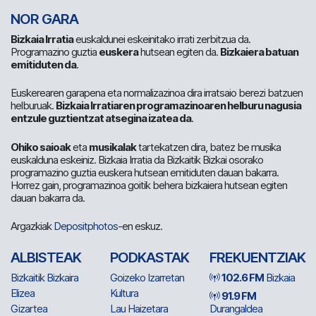
NOR GARA
Bizkaia Irratia
euskaldunei eskeinitako irrati zerbitzua da.
Programazino guztia
euskera
hutsean egiten da.
Bizkaiera batuan
emitiduten da
.
Euskerearen garapena eta normalizazinoa dira irratsaio berezi batzuen
helburuak.
Bizkaia Irratiaren programazinoaren helburu nagusia
entzule guztientzat atsegina izatea da
.
Ohiko saioak
eta
musikalak
tartekatzen dira, batez be musika
euskalduna eskeiniz. Bizkaia Irratia da Bizkaitik Bizkai osorako
programazino guztia euskera hutsean emitiduten dauan bakarra.
Horrez gain, programazinoa goitik behera bizkaiera hutsean egiten
dauan bakarra da.
Argazkiak
Depositphotos
-en eskuz.
ALBISTEAK
PODKASTAK
FREKUENTZIAK
Bizkaitik Bizkaira
Goizeko Izarretan
102.6 FM
Bizkaia
Elizea
Kultura
91.9 FM
Gizartea
Lau Haizetara
Durangaldea