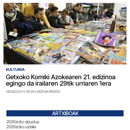
KULTUREA
Getxoko Komiki Azokearen 21. edizinoa
egingo da irailaren 29tik urriaren 1era
18/08/2023 • 08:39 • BIZKAIA IRRATIA
ARTXIBOAK
2026(e)ko abuztua
2026(e)ko uztaila