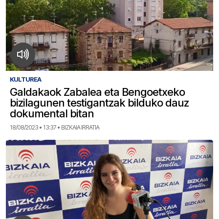
KULTUREA
Galdakaok Zabalea eta Bengoetxeko
bizilagunen testigantzak bilduko dauz
dokumental bitan
18/08/2023 • 13:37 • BIZKAIA IRRATIA