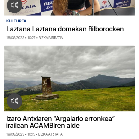
KULTUREA
Laztana Laztana domekan Bilborocken
18/08/2023 • 10:27 • BIZKAIA IRRATIA
Izaro Antxiaren “Argalario erronkea”
irailean ACAMBIren alde
18/08/2023 • 10:15 • BIZKAIA IRRATIA