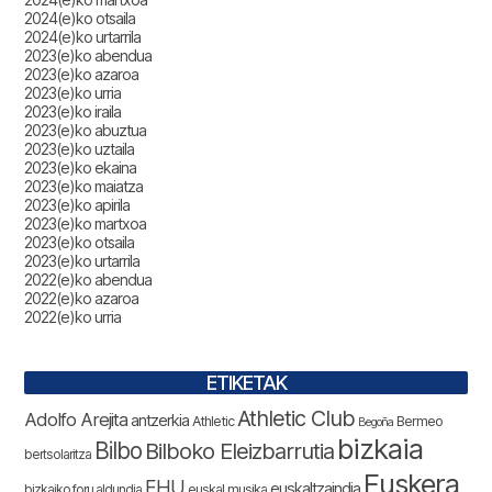
2024(e)ko otsaila
2024(e)ko urtarrila
2023(e)ko abendua
2023(e)ko azaroa
2023(e)ko urria
2023(e)ko iraila
2023(e)ko abuztua
2023(e)ko uztaila
2023(e)ko ekaina
2023(e)ko maiatza
2023(e)ko apirila
2023(e)ko martxoa
2023(e)ko otsaila
2023(e)ko urtarrila
2022(e)ko abendua
2022(e)ko azaroa
2022(e)ko urria
ETIKETAK
Athletic Club
Adolfo Arejita
antzerkia
Athletic
Bermeo
Begoña
bizkaia
Bilbo
Bilboko Eleizbarrutia
bertsolaritza
Euskera
EHU
euskaltzaindia
bizkaiko foru aldundia
euskal musika