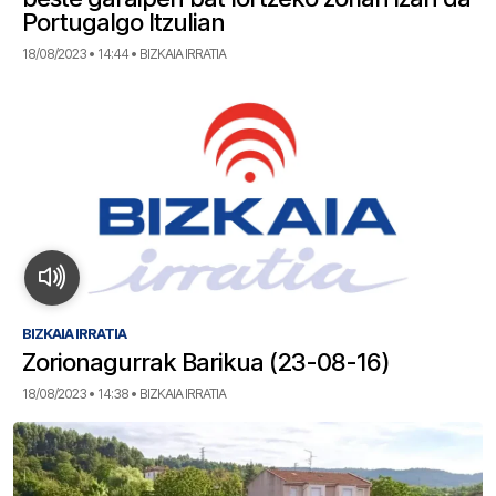
Portugalgo Itzulian
18/08/2023 • 14:44 • BIZKAIA IRRATIA
BIZKAIA IRRATIA
Zorionagurrak Barikua (23-08-16)
18/08/2023 • 14:38 • BIZKAIA IRRATIA