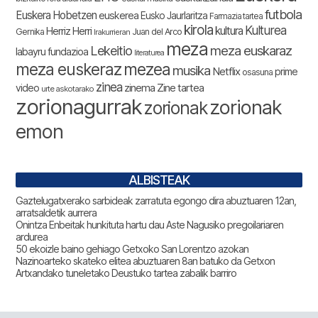
futbola
Euskera Hobetzen
euskerea
Eusko Jaurlaritza
Farmazia tartea
kirola
Kulturea
kultura
Herriz Herri
Gernika
Juan del Arco
Irakurrieran
meza
Lekeitio
meza euskaraz
labayru fundazioa
literaturea
meza euskeraz
mezea
musika
Netflix
prime
osasuna
zinea
zinema
Zine tartea
video
urte askotarako
zorionagurrak
zorionak
zorionak
emon
ALBISTEAK
Gaztelugatxerako sarbideak zarratuta egongo dira abuztuaren 12an,
arratsaldetik aurrera
Onintza Enbeitak hunkituta hartu dau Aste Nagusiko pregoilariaren
ardurea
50 ekoizle baino gehiago Getxoko San Lorentzo azokan
Nazinoarteko skateko elitea abuztuaren 8an batuko da Getxon
Artxandako tuneletako Deustuko tartea zabalik barriro