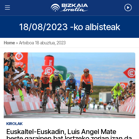
18/08/2023 -ko albisteak
Home
»
Artxiboa 18 abuztua, 2023
KIROLAK
Euskaltel-Euskadin, Luis Angel Mate
beste garaipen bat lortzeko zorian izan da