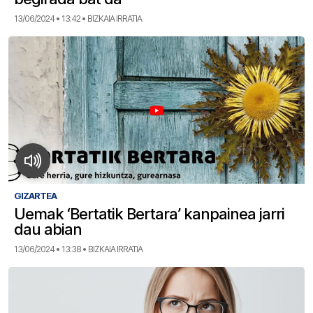
13/06/2024 • 13:42 • BIZKAIA IRRATIA
GIZARTEA
Uemak ‘Bertatik Bertara’ kanpainea jarri
dau abian
13/06/2024 • 13:38 • BIZKAIA IRRATIA