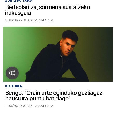
ZORTZIKO TXIKIA
Bertsolaritza, sormena sustatzeko
irakasgaia
13/06/2024 • 10:06 • BIZKAIA IRRATIA
KULTUREA
Bengo: “Orain arte egindako guztiagaz
haustura puntu bat dago”
13/06/2024 • 09:13 • BIZKAIA IRRATIA