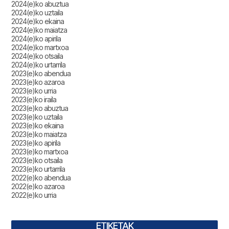
2024(e)ko abuztua
2024(e)ko uztaila
2024(e)ko ekaina
2024(e)ko maiatza
2024(e)ko apirila
2024(e)ko martxoa
2024(e)ko otsaila
2024(e)ko urtarrila
2023(e)ko abendua
2023(e)ko azaroa
2023(e)ko urria
2023(e)ko iraila
2023(e)ko abuztua
2023(e)ko uztaila
2023(e)ko ekaina
2023(e)ko maiatza
2023(e)ko apirila
2023(e)ko martxoa
2023(e)ko otsaila
2023(e)ko urtarrila
2022(e)ko abendua
2022(e)ko azaroa
2022(e)ko urria
ETIKETAK