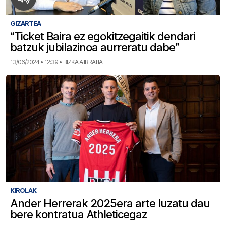
GIZARTEA
“Ticket Baira ez egokitzegaitik dendari
batzuk jubilazinoa aurreratu dabe”
13/06/2024 • 12:39 • BIZKAIA IRRATIA
KIROLAK
Ander Herrerak 2025era arte luzatu dau
bere kontratua Athleticegaz