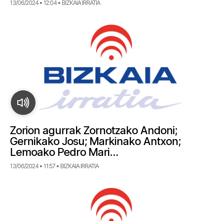
13/06/2024 • 12:04 • BIZKAIA IRRATIA
Zorion agurrak Zornotzako Andoni;
Gernikako Josu; Markinako Antxon;
Lemoako Pedro Mari…
13/06/2024 • 11:57 • BIZKAIA IRRATIA