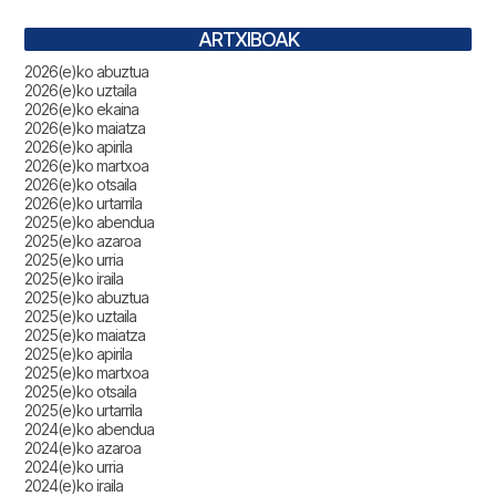
ARTXIBOAK
2026(e)ko abuztua
2026(e)ko uztaila
2026(e)ko ekaina
2026(e)ko maiatza
2026(e)ko apirila
2026(e)ko martxoa
2026(e)ko otsaila
2026(e)ko urtarrila
2025(e)ko abendua
2025(e)ko azaroa
2025(e)ko urria
2025(e)ko iraila
2025(e)ko abuztua
2025(e)ko uztaila
2025(e)ko maiatza
2025(e)ko apirila
2025(e)ko martxoa
2025(e)ko otsaila
2025(e)ko urtarrila
2024(e)ko abendua
2024(e)ko azaroa
2024(e)ko urria
2024(e)ko iraila