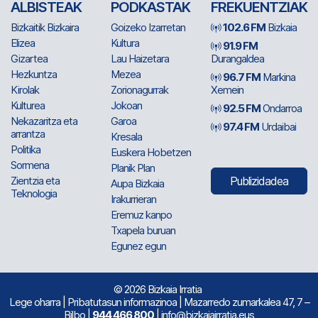
ALBISTEAK
PODKASTAK
FREKUENTZIAK
Bizkaitik Bizkaira
Goizeko Izarretan
102.6 FM
Bizkaia
Elizea
Kultura
91.9 FM
Gizartea
Lau Haizetara
Durangaldea
Hezkuntza
Mezea
96.7 FM
Markina
Kirolak
Zorionagurrak
Xemein
Kulturea
Jokoan
92.5 FM
Ondarroa
Nekazaritza eta
Garoa
97.4 FM
Urdaibai
arrantza
Kresala
Politika
Euskera Hobetzen
Sormena
Planik Plan
Zientzia eta
Publizidadea
Aupa Bizkaia
Teknologia
Irakurrieran
Eremuz kanpo
Txapela buruan
Egunez egun
© 2026 Bizkaia Irratia
Lege oharra
|
Pribatutasun informazinoa
| Mazarredo zumarkalea 47, 7 –
Bilbo |
944 466 800
| info@bizkaiairratia.eus