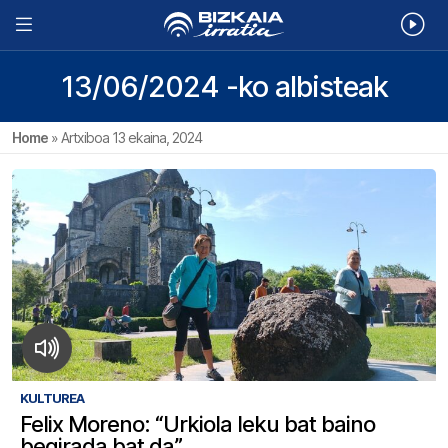
13/06/2024 -ko albisteak
Home
»
Artxiboa 13 ekaina, 2024
KULTUREA
Felix Moreno: “Urkiola leku bat baino
begirada bat da”