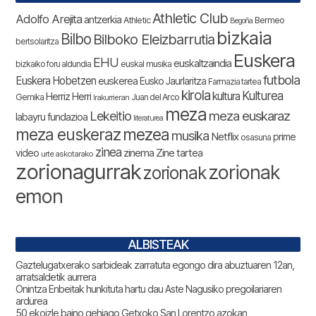
Athletic Club
Adolfo Arejita
antzerkia
Athletic
Bermeo
Begoña
bizkaia
Bilbo
Bilboko Eleizbarrutia
bertsolaritza
Euskera
EHU
euskaltzaindia
bizkaiko foru aldundia
euskal musika
futbola
Euskera Hobetzen
euskerea
Eusko Jaurlaritza
Farmazia tartea
kirola
Kulturea
kultura
Herriz Herri
Gernika
Juan del Arco
Irakurrieran
meza
Lekeitio
meza euskaraz
labayru fundazioa
literaturea
meza euskeraz
mezea
musika
Netflix
prime
osasuna
zinea
zinema
Zine tartea
video
urte askotarako
zorionagurrak
zorionak
zorionak
emon
ALBISTEAK
Gaztelugatxerako sarbideak zarratuta egongo dira abuztuaren 12an,
arratsaldetik aurrera
Onintza Enbeitak hunkituta hartu dau Aste Nagusiko pregoilariaren
ardurea
50 ekoizle baino gehiago Getxoko San Lorentzo azokan