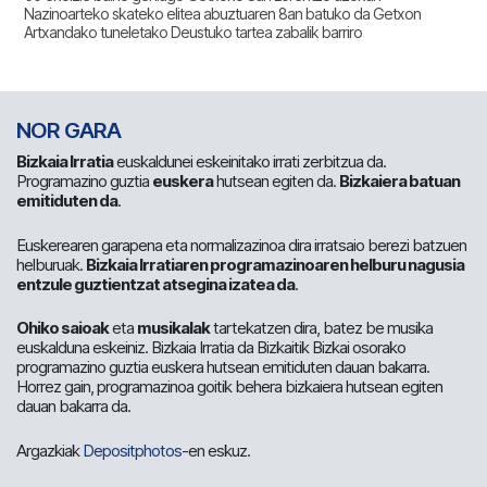
Nazinoarteko skateko elitea abuztuaren 8an batuko da Getxon
Artxandako tuneletako Deustuko tartea zabalik barriro
NOR GARA
Bizkaia Irratia
euskaldunei eskeinitako irrati zerbitzua da.
Programazino guztia
euskera
hutsean egiten da.
Bizkaiera batuan
emitiduten da
.
Euskerearen garapena eta normalizazinoa dira irratsaio berezi batzuen
helburuak.
Bizkaia Irratiaren programazinoaren helburu nagusia
entzule guztientzat atsegina izatea da
.
Ohiko saioak
eta
musikalak
tartekatzen dira, batez be musika
euskalduna eskeiniz. Bizkaia Irratia da Bizkaitik Bizkai osorako
programazino guztia euskera hutsean emitiduten dauan bakarra.
Horrez gain, programazinoa goitik behera bizkaiera hutsean egiten
dauan bakarra da.
Argazkiak
Depositphotos
-en eskuz.