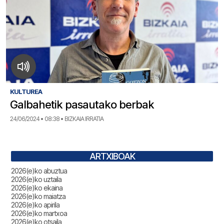
KULTUREA
Galbahetik pasautako berbak
24/06/2024 • 08:38 • BIZKAIA IRRATIA
ARTXIBOAK
2026(e)ko abuztua
2026(e)ko uztaila
2026(e)ko ekaina
2026(e)ko maiatza
2026(e)ko apirila
2026(e)ko martxoa
2026(e)ko otsaila