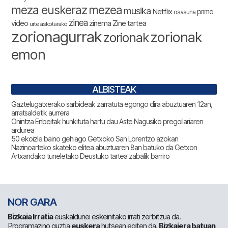
meza euskeraz
mezea
musika
Netflix
prime
osasuna
zinea
zinema
Zine tartea
video
urte askotarako
zorionagurrak
zorionak
zorionak
emon
ALBISTEAK
Gaztelugatxerako sarbideak zarratuta egongo dira abuztuaren 12an,
arratsaldetik aurrera
Onintza Enbeitak hunkituta hartu dau Aste Nagusiko pregoilariaren
ardurea
50 ekoizle baino gehiago Getxoko San Lorentzo azokan
Nazinoarteko skateko elitea abuztuaren 8an batuko da Getxon
Artxandako tuneletako Deustuko tartea zabalik barriro
NOR GARA
Bizkaia Irratia
euskaldunei eskeinitako irrati zerbitzua da.
Programazino guztia
euskera
hutsean egiten da.
Bizkaiera batuan