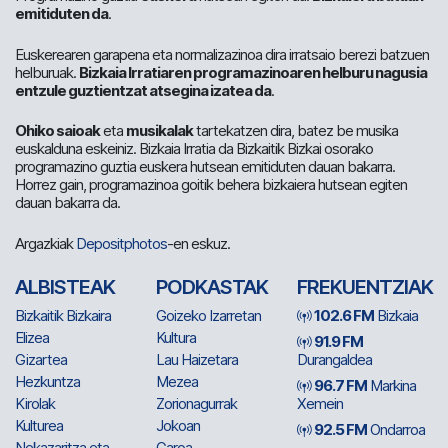
emitiduten da
.
Euskerearen garapena eta normalizazinoa dira irratsaio berezi batzuen
helburuak.
Bizkaia Irratiaren programazinoaren helburu nagusia
entzule guztientzat atsegina izatea da
.
Ohiko saioak
eta
musikalak
tartekatzen dira, batez be musika
euskalduna eskeiniz. Bizkaia Irratia da Bizkaitik Bizkai osorako
programazino guztia euskera hutsean emitiduten dauan bakarra.
Horrez gain, programazinoa goitik behera bizkaiera hutsean egiten
dauan bakarra da.
Argazkiak
Depositphotos
-en eskuz.
ALBISTEAK
PODKASTAK
FREKUENTZIAK
Bizkaitik Bizkaira
Goizeko Izarretan
102.6 FM
Bizkaia
Elizea
Kultura
91.9 FM
Gizartea
Lau Haizetara
Durangaldea
Hezkuntza
Mezea
96.7 FM
Markina
Kirolak
Zorionagurrak
Xemein
Kulturea
Jokoan
92.5 FM
Ondarroa
Nekazaritza eta
Garoa