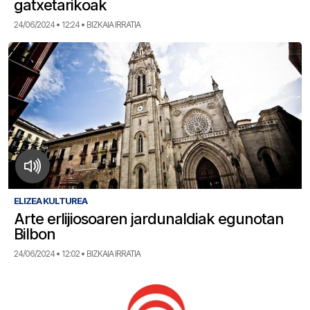
gatxetarikoak
24/06/2024 • 12:24 • BIZKAIA IRRATIA
ELIZEA KULTUREA
Arte erlijiosoaren jardunaldiak egunotan
Bilbon
24/06/2024 • 12:02 • BIZKAIA IRRATIA