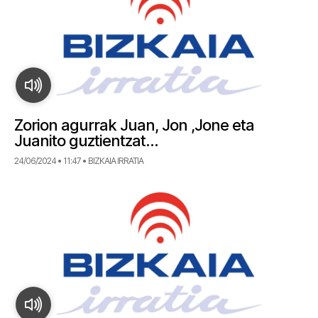
Zorion agurrak Juan, Jon ,Jone eta
Juanito guztientzat…
24/06/2024 • 11:47 • BIZKAIA IRRATIA