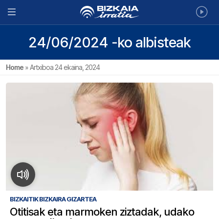
24/06/2024 -ko albisteak
Home
»
Artxiboa 24 ekaina, 2024
BIZKAITIK BIZKAIRA GIZARTEA
Otitisak eta marmoken ziztadak, udako