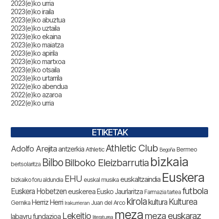
2023(e)ko urria
2023(e)ko iraila
2023(e)ko abuztua
2023(e)ko uztaila
2023(e)ko ekaina
2023(e)ko maiatza
2023(e)ko apirila
2023(e)ko martxoa
2023(e)ko otsaila
2023(e)ko urtarrila
2022(e)ko abendua
2022(e)ko azaroa
2022(e)ko urria
ETIKETAK
Athletic Club
Adolfo Arejita
antzerkia
Athletic
Bermeo
Begoña
bizkaia
Bilbo
Bilboko Eleizbarrutia
bertsolaritza
Euskera
EHU
euskaltzaindia
bizkaiko foru aldundia
euskal musika
futbola
Euskera Hobetzen
euskerea
Eusko Jaurlaritza
Farmazia tartea
kirola
Kulturea
kultura
Herriz Herri
Gernika
Juan del Arco
Irakurrieran
meza
Lekeitio
meza euskaraz
labayru fundazioa
literaturea