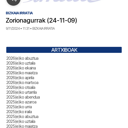
BIZKAIA IRRATIA
Zorionagurrak (24-11-09)
9/11/2024 • 11:31 • BIZKAIA IRRATIA
ARTXIBOAK
2026(e)ko abuztua
2026(e)ko uztaila
2026(e)ko ekaina
2026(e)ko maiatza
2026(e)ko apirila
2026(e)ko martxoa
2026(e)ko otsaila
2026(e)ko urtarrila
2025(e)ko abendua
2025(e)ko azaroa
2025(e)ko urria
2025(e)ko iraila
2025(e)ko abuztua
2025(e)ko uztaila
2025(e)ko maiatza