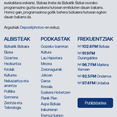
euskalduna eskeiniz. Bizkaia Irratia da Bizkaitik Bizkai osorako
programazino guztia euskera hutsean emitiduten dauan bakarra.
Horrez gain, programazinoa goitik behera bizkaiera hutsean egiten
dauan bakarra da.
Argazkiak
Depositphotos
-en eskuz.
ALBISTEAK
PODKASTAK
FREKUENTZIAK
Bizkaitik Bizkaira
Goizeko Izarretan
102.6 FM
Bizkaia
Elizea
Kultura
91.9 FM
Gizartea
Lau Haizetara
Durangaldea
Hezkuntza
Mezea
96.7 FM
Markina
Kirolak
Zorionagurrak
Xemein
Kulturea
Jokoan
92.5 FM
Ondarroa
Nekazaritza eta
Garoa
97.4 FM
Urdaibai
arrantza
Kresala
Politika
Euskera Hobetzen
Sormena
Planik Plan
Zientzia eta
Publizidadea
Aupa Bizkaia
Teknologia
Irakurrieran
Eremuz kanpo