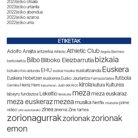
2023(e)ko otsaila
2023(e)ko urtarrila
2022(e)ko abendua
2022(e)ko azaroa
2022(e)ko urria
ETIKETAK
Athletic Club
Adolfo Arejita
antzerkia
Athletic
Bermeo
Begoña
bizkaia
Bilbo
Bilboko Eleizbarrutia
bertsolaritza
Euskera
EHU
euskaltzaindia
bizkaiko foru aldundia
euskal musika
futbola
Euskera Hobetzen
euskerea
Eusko Jaurlaritza
Farmazia tartea
kirola
Kulturea
kultura
Herriz Herri
Gernika
Juan del Arco
Irakurrieran
meza
Lekeitio
meza euskaraz
labayru fundazioa
literaturea
meza euskeraz
mezea
musika
Netflix
prime
osasuna
zinea
zinema
Zine tartea
video
urte askotarako
zorionagurrak
zorionak
zorionak
emon