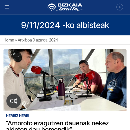
9/11/2024 -ko albisteak
Home
»
Artxiboa 9 azaroa, 2024
HERRIZ HERRI
“Amoroto ezagutzen dauenak nekez
aldeten dau hemendik”