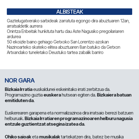
ALBISTEAK
Gaztelugatxerako sarbideak zarratuta egongo dira abuztuaren 12an,
arratsaldetik aurrera
Onintza Enbeitak hunkituta hartu dau Aste Nagusiko pregoilariaren
ardurea
50 ekoizle baino gehiago Getxoko San Lorentzo azokan
Nazinoarteko skateko elitea abuztuaren 8an batuko da Getxon
Artxandako tuneletako Deustuko tartea zabalik barriro
NOR GARA
Bizkaia Irratia
euskaldunei eskeinitako irrati zerbitzua da.
Programazino guztia
euskera
hutsean egiten da.
Bizkaiera batuan
emitiduten da
.
Euskerearen garapena eta normalizazinoa dira irratsaio berezi batzuen
helburuak.
Bizkaia Irratiaren programazinoaren helburu nagusia
entzule guztientzat atsegina izatea da
.
Ohiko saioak
eta
musikalak
tartekatzen dira, batez be musika