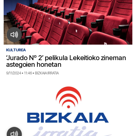
KULTUREA
‘Jurado Nº 2’ pelikula Lekeitioko zineman
astegoien honetan
9/11/2024 • 11:46 • BIZKAIA IRRATIA