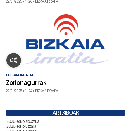
22/01/2025 • 11:26 • BIZKAIA IRRATIA
BIZKAIA IRRATIA
Zorionagurrak
22/01/2025 • 11:24 • BIZKAIA IRRATIA
ARTXIBOAK
2026(e)ko abuztua
2026(e)ko uztaila