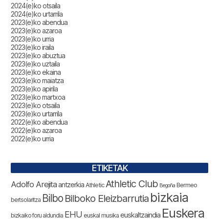
2024(e)ko otsaila
2024(e)ko urtarrila
2023(e)ko abendua
2023(e)ko azaroa
2023(e)ko urria
2023(e)ko iraila
2023(e)ko abuztua
2023(e)ko uztaila
2023(e)ko ekaina
2023(e)ko maiatza
2023(e)ko apirila
2023(e)ko martxoa
2023(e)ko otsaila
2023(e)ko urtarrila
2022(e)ko abendua
2022(e)ko azaroa
2022(e)ko urria
ETIKETAK
Athletic Club
Adolfo Arejita
antzerkia
Athletic
Bermeo
Begoña
bizkaia
Bilbo
Bilboko Eleizbarrutia
bertsolaritza
Euskera
EHU
euskaltzaindia
bizkaiko foru aldundia
euskal musika