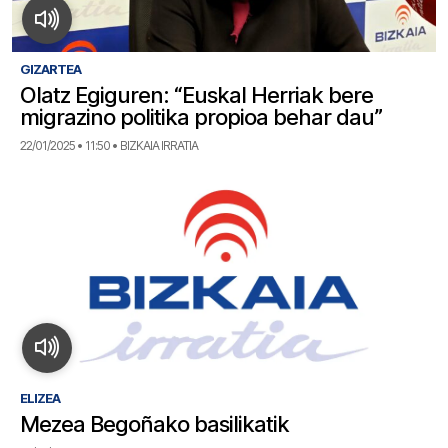
GIZARTEA
Olatz Egiguren: “Euskal Herriak bere
migrazino politika propioa behar dau”
22/01/2025 • 11:50 • BIZKAIA IRRATIA
ELIZEA
Mezea Begoñako basilikatik