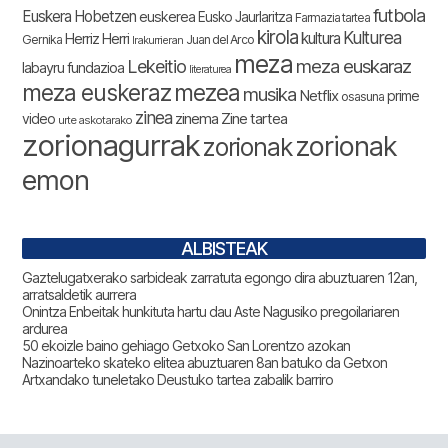
futbola
Euskera Hobetzen
euskerea
Eusko Jaurlaritza
Farmazia tartea
kirola
Kulturea
kultura
Herriz Herri
Gernika
Juan del Arco
Irakurrieran
meza
Lekeitio
meza euskaraz
labayru fundazioa
literaturea
meza euskeraz
mezea
musika
Netflix
prime
osasuna
zinea
zinema
Zine tartea
video
urte askotarako
zorionagurrak
zorionak
zorionak
emon
ALBISTEAK
Gaztelugatxerako sarbideak zarratuta egongo dira abuztuaren 12an,
arratsaldetik aurrera
Onintza Enbeitak hunkituta hartu dau Aste Nagusiko pregoilariaren
ardurea
50 ekoizle baino gehiago Getxoko San Lorentzo azokan
Nazinoarteko skateko elitea abuztuaren 8an batuko da Getxon
Artxandako tuneletako Deustuko tartea zabalik barriro