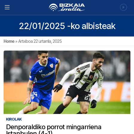
22/01/2025 -ko albisteak
Home
»
Artxiboa 22 urtarrila, 2025
KIROLAK
Denporaldiko porrot mingarriena
Istanbulen (4-1)