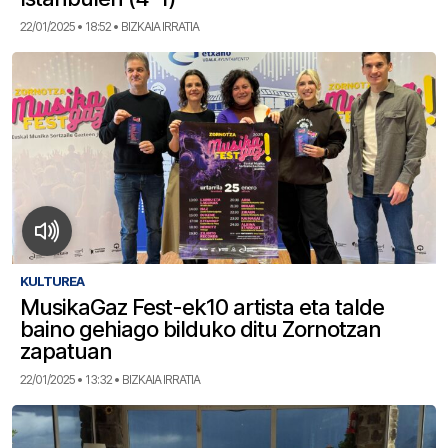
22/01/2025 • 18:52 • BIZKAIA IRRATIA
KULTUREA
MusikaGaz Fest-ek10 artista eta talde
baino gehiago bilduko ditu Zornotzan
zapatuan
22/01/2025 • 13:32 • BIZKAIA IRRATIA