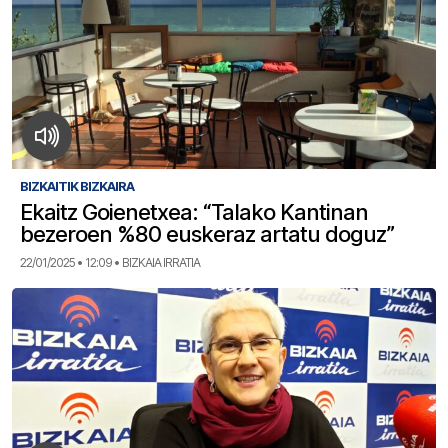
BIZKAITIK BIZKAIRA
Ekaitz Goienetxea: “Talako Kantinan
bezeroen %80 euskeraz artatu doguz”
22/01/2025 • 12:09 • BIZKAIA IRRATIA