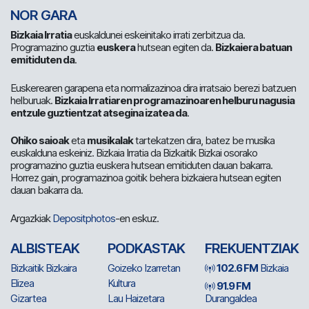
NOR GARA
Bizkaia Irratia
euskaldunei eskeinitako irrati zerbitzua da.
Programazino guztia
euskera
hutsean egiten da.
Bizkaiera batuan
emitiduten da
.
Euskerearen garapena eta normalizazinoa dira irratsaio berezi batzuen
helburuak.
Bizkaia Irratiaren programazinoaren helburu nagusia
entzule guztientzat atsegina izatea da
.
Ohiko saioak
eta
musikalak
tartekatzen dira, batez be musika
euskalduna eskeiniz. Bizkaia Irratia da Bizkaitik Bizkai osorako
programazino guztia euskera hutsean emitiduten dauan bakarra.
Horrez gain, programazinoa goitik behera bizkaiera hutsean egiten
dauan bakarra da.
Argazkiak
Depositphotos
-en eskuz.
ALBISTEAK
PODKASTAK
FREKUENTZIAK
Bizkaitik Bizkaira
Goizeko Izarretan
102.6 FM
Bizkaia
Elizea
Kultura
91.9 FM
Gizartea
Lau Haizetara
Durangaldea