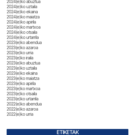
2024(e)ko abuztua
2024(e)ko uztaila
2024(e)ko ekaina
2024(e)ko maiatza
2024(e)ko apirila
2024(e)ko martxoa
2024(e)ko otsaila
2024(e)ko urtarrila
2023(e)ko abendua
2023(e)ko azaroa
2023(e)ko urria
2023(e)ko iraila
2023(e)ko abuztua
2023(e)ko uztaila
2023(e)ko ekaina
2023(e)ko maiatza
2023(e)ko apirila
2023(e)ko martxoa
2023(e)ko otsaila
2023(e)ko urtarrila
2022(e)ko abendua
2022(e)ko azaroa
2022(e)ko urria
ETIKETAK