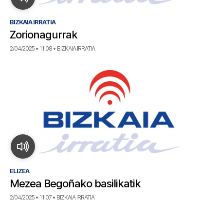
BIZKAIA IRRATIA
Zorionagurrak
2/04/2025 • 11:08 • BIZKAIA IRRATIA
ELIZEA
Mezea Begoñako basilikatik
2/04/2025 • 11:07 • BIZKAIA IRRATIA