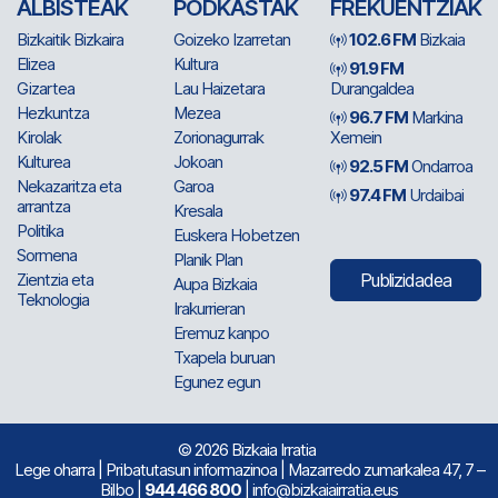
ALBISTEAK
PODKASTAK
FREKUENTZIAK
Bizkaitik Bizkaira
Goizeko Izarretan
102.6 FM
Bizkaia
Elizea
Kultura
91.9 FM
Gizartea
Lau Haizetara
Durangaldea
Hezkuntza
Mezea
96.7 FM
Markina
Kirolak
Zorionagurrak
Xemein
Kulturea
Jokoan
92.5 FM
Ondarroa
Nekazaritza eta
Garoa
97.4 FM
Urdaibai
arrantza
Kresala
Politika
Euskera Hobetzen
Sormena
Planik Plan
Zientzia eta
Publizidadea
Aupa Bizkaia
Teknologia
Irakurrieran
Eremuz kanpo
Txapela buruan
Egunez egun
© 2026 Bizkaia Irratia
Lege oharra
|
Pribatutasun informazinoa
| Mazarredo zumarkalea 47, 7 –
Bilbo |
944 466 800
| info@bizkaiairratia.eus