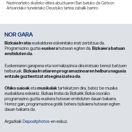
Nazinoarteko skateko elitea abuztuaren 8an batuko da Getxon
Artxandako tuneletako Deustuko tartea zabalik barriro
NOR GARA
Bizkaia Irratia
euskaldunei eskeinitako irrati zerbitzua da.
Programazino guztia
euskera
hutsean egiten da.
Bizkaiera batuan
emitiduten da
.
Euskerearen garapena eta normalizazinoa dira irratsaio berezi batzuen
helburuak.
Bizkaia Irratiaren programazinoaren helburu nagusia
entzule guztientzat atsegina izatea da
.
Ohiko saioak
eta
musikalak
tartekatzen dira, batez be musika
euskalduna eskeiniz. Bizkaia Irratia da Bizkaitik Bizkai osorako
programazino guztia euskera hutsean emitiduten dauan bakarra.
Horrez gain, programazinoa goitik behera bizkaiera hutsean egiten
dauan bakarra da.
Argazkiak
Depositphotos
-en eskuz.