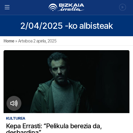
2/04/2025 -ko albisteak
Home
»
Artxiboa 2 apirila, 2025
KULTUREA
Kepa Errasti: “Pelikula berezia da,
desbardina”