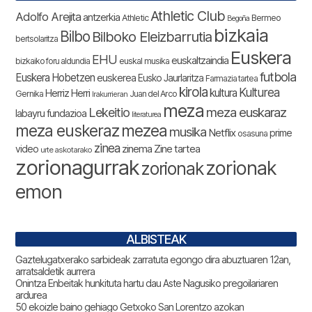
Athletic Club
Adolfo Arejita
antzerkia
Athletic
Bermeo
Begoña
bizkaia
Bilbo
Bilboko Eleizbarrutia
bertsolaritza
Euskera
EHU
euskaltzaindia
bizkaiko foru aldundia
euskal musika
futbola
Euskera Hobetzen
euskerea
Eusko Jaurlaritza
Farmazia tartea
kirola
Kulturea
kultura
Herriz Herri
Gernika
Juan del Arco
Irakurrieran
meza
Lekeitio
meza euskaraz
labayru fundazioa
literaturea
meza euskeraz
mezea
musika
Netflix
prime
osasuna
zinea
zinema
Zine tartea
video
urte askotarako
zorionagurrak
zorionak
zorionak
emon
ALBISTEAK
Gaztelugatxerako sarbideak zarratuta egongo dira abuztuaren 12an,
arratsaldetik aurrera
Onintza Enbeitak hunkituta hartu dau Aste Nagusiko pregoilariaren
ardurea
50 ekoizle baino gehiago Getxoko San Lorentzo azokan