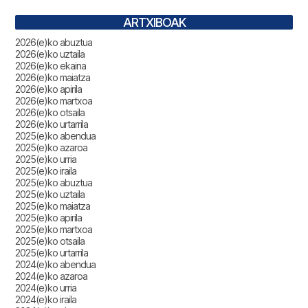
ARTXIBOAK
2026(e)ko abuztua
2026(e)ko uztaila
2026(e)ko ekaina
2026(e)ko maiatza
2026(e)ko apirila
2026(e)ko martxoa
2026(e)ko otsaila
2026(e)ko urtarrila
2025(e)ko abendua
2025(e)ko azaroa
2025(e)ko urria
2025(e)ko iraila
2025(e)ko abuztua
2025(e)ko uztaila
2025(e)ko maiatza
2025(e)ko apirila
2025(e)ko martxoa
2025(e)ko otsaila
2025(e)ko urtarrila
2024(e)ko abendua
2024(e)ko azaroa
2024(e)ko urria
2024(e)ko iraila