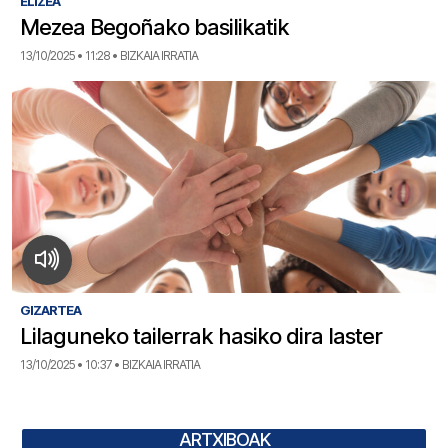
ELIZEA
Mezea Begoñako basilikatik
13/10/2025 • 11:28 • BIZKAIA IRRATIA
GIZARTEA
Lilaguneko tailerrak hasiko dira laster
13/10/2025 • 10:37 • BIZKAIA IRRATIA
ARTXIBOAK