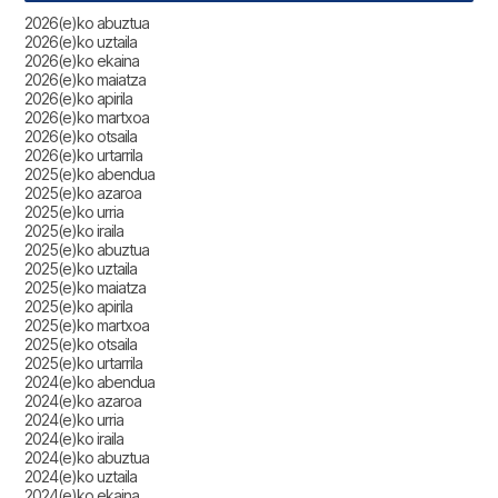
2026(e)ko abuztua
2026(e)ko uztaila
2026(e)ko ekaina
2026(e)ko maiatza
2026(e)ko apirila
2026(e)ko martxoa
2026(e)ko otsaila
2026(e)ko urtarrila
2025(e)ko abendua
2025(e)ko azaroa
2025(e)ko urria
2025(e)ko iraila
2025(e)ko abuztua
2025(e)ko uztaila
2025(e)ko maiatza
2025(e)ko apirila
2025(e)ko martxoa
2025(e)ko otsaila
2025(e)ko urtarrila
2024(e)ko abendua
2024(e)ko azaroa
2024(e)ko urria
2024(e)ko iraila
2024(e)ko abuztua
2024(e)ko uztaila
2024(e)ko ekaina