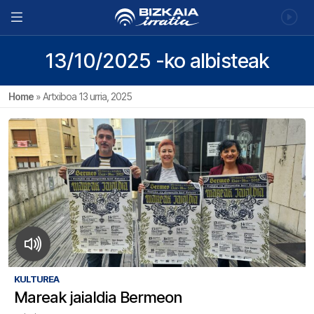
13/10/2025 -ko albisteak
Home
»
Artxiboa 13 urria, 2025
KULTUREA
Mareak jaialdia Bermeon