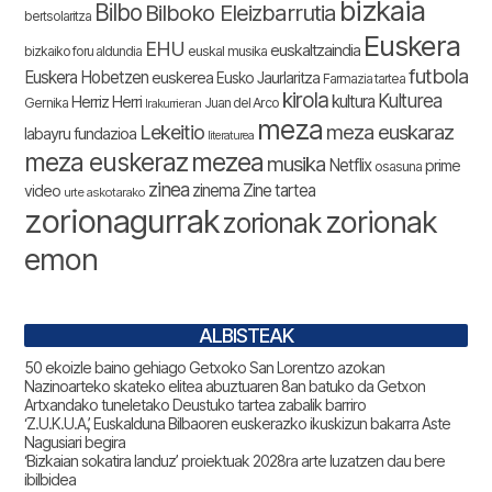
bizkaia
Bilbo
Bilboko Eleizbarrutia
bertsolaritza
Euskera
EHU
euskaltzaindia
bizkaiko foru aldundia
euskal musika
futbola
Euskera Hobetzen
euskerea
Eusko Jaurlaritza
Farmazia tartea
kirola
Kulturea
kultura
Herriz Herri
Gernika
Juan del Arco
Irakurrieran
meza
Lekeitio
meza euskaraz
labayru fundazioa
literaturea
meza euskeraz
mezea
musika
Netflix
prime
osasuna
zinea
zinema
Zine tartea
video
urte askotarako
zorionagurrak
zorionak
zorionak
emon
ALBISTEAK
50 ekoizle baino gehiago Getxoko San Lorentzo azokan
Nazinoarteko skateko elitea abuztuaren 8an batuko da Getxon
Artxandako tuneletako Deustuko tartea zabalik barriro
‘Z.U.K.U.A.’, Euskalduna Bilbaoren euskerazko ikuskizun bakarra Aste
Nagusiari begira
‘Bizkaian sokatira landuz’ proiektuak 2028ra arte luzatzen dau bere
ibilbidea