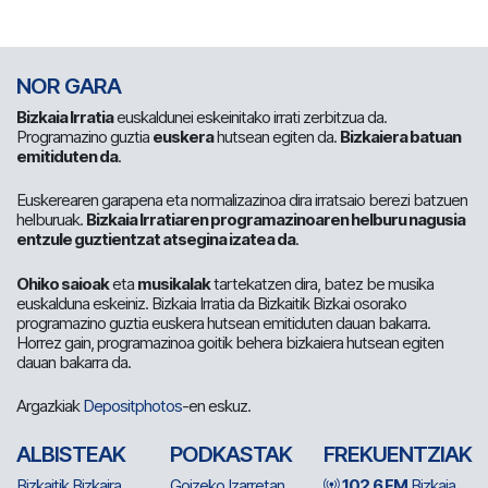
NOR GARA
Bizkaia Irratia
euskaldunei eskeinitako irrati zerbitzua da.
Programazino guztia
euskera
hutsean egiten da.
Bizkaiera batuan
emitiduten da
.
Euskerearen garapena eta normalizazinoa dira irratsaio berezi batzuen
helburuak.
Bizkaia Irratiaren programazinoaren helburu nagusia
entzule guztientzat atsegina izatea da
.
Ohiko saioak
eta
musikalak
tartekatzen dira, batez be musika
euskalduna eskeiniz. Bizkaia Irratia da Bizkaitik Bizkai osorako
programazino guztia euskera hutsean emitiduten dauan bakarra.
Horrez gain, programazinoa goitik behera bizkaiera hutsean egiten
dauan bakarra da.
Argazkiak
Depositphotos
-en eskuz.
ALBISTEAK
PODKASTAK
FREKUENTZIAK
Bizkaitik Bizkaira
Goizeko Izarretan
102.6 FM
Bizkaia