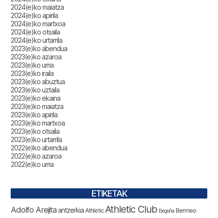
2024(e)ko maiatza
2024(e)ko apirila
2024(e)ko martxoa
2024(e)ko otsaila
2024(e)ko urtarrila
2023(e)ko abendua
2023(e)ko azaroa
2023(e)ko urria
2023(e)ko iraila
2023(e)ko abuztua
2023(e)ko uztaila
2023(e)ko ekaina
2023(e)ko maiatza
2023(e)ko apirila
2023(e)ko martxoa
2023(e)ko otsaila
2023(e)ko urtarrila
2022(e)ko abendua
2022(e)ko azaroa
2022(e)ko urria
ETIKETAK
Athletic Club
Adolfo Arejita
antzerkia
Bermeo
Athletic
Begoña