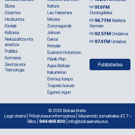
Elizea
Kultura
91.9 FM
Gizartea
Lau Haizetara
Durangaldea
Hezkuntza
Mezea
96.7 FM
Markina
Kirolak
Zorionagurrak
Xemein
Kulturea
Jokoan
92.5 FM
Ondarroa
Nekazaritza eta
Garoa
97.4 FM
Urdaibai
arrantza
Kresala
Politika
Euskera Hobetzen
Sormena
Planik Plan
Zientzia eta
Publizidadea
Aupa Bizkaia
Teknologia
Irakurrieran
Eremuz kanpo
Txapela buruan
Egunez egun
© 2026 Bizkaia Irratia
Lege oharra
|
Pribatutasun informazinoa
| Mazarredo zumarkalea 47, 7 –
Bilbo |
944 466 800
| info@bizkaiairratia.eus