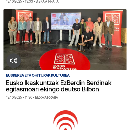
13/10/2025 • 13:03 • BIZKAIA IRRATIA
EUSKEREA ETA OHITURAK KULTUREA
Eusko Ikaskuntzak EzBerdin Berdinak
egitasmoari ekingo deutso Bilbon
13/10/2025 • 11:30 • BIZKAIA IRRATIA