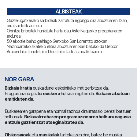
ALBISTEAK
Gaztelugatxerako sarbideak zarratuta egongo dira abuztuaren 12an,
arratsaldetik aurrera
Onintza Enbeitak hunkituta hartu dau Aste Nagusiko pregoilariaren
ardurea
50 ekoizle baino gehiago Getxoko San Lorentzo azokan
Nazinoarteko skateko elitea abuztuaren 8an batuko da Getxon
Artxandako tuneletako Deustuko tartea zabalik barriro
NOR GARA
Bizkaia Irratia
euskaldunei eskeinitako irrati zerbitzua da.
Programazino guztia
euskera
hutsean egiten da.
Bizkaiera batuan
emitiduten da
.
Euskerearen garapena eta normalizazinoa dira irratsaio berezi batzuen
helburuak.
Bizkaia Irratiaren programazinoaren helburu nagusia
entzule guztientzat atsegina izatea da
.
Ohiko saioak
eta
musikalak
tartekatzen dira, batez be musika