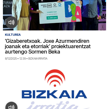
KULTUREA
‘Gizaberetxoak. Joxe Azurmendiren
joanak eta etorriak’ proiektuarentzat
aurtengo Sormen Beka
8/12/2025 • 12:39 • BIZKAIA IRRATIA