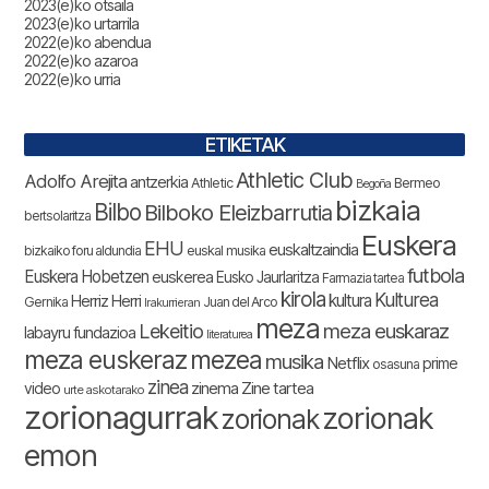
2023(e)ko otsaila
2023(e)ko urtarrila
2022(e)ko abendua
2022(e)ko azaroa
2022(e)ko urria
ETIKETAK
Athletic Club
Adolfo Arejita
antzerkia
Athletic
Bermeo
Begoña
bizkaia
Bilbo
Bilboko Eleizbarrutia
bertsolaritza
Euskera
EHU
euskaltzaindia
bizkaiko foru aldundia
euskal musika
futbola
Euskera Hobetzen
euskerea
Eusko Jaurlaritza
Farmazia tartea
kirola
Kulturea
kultura
Herriz Herri
Gernika
Juan del Arco
Irakurrieran
meza
Lekeitio
meza euskaraz
labayru fundazioa
literaturea
meza euskeraz
mezea
musika
Netflix
prime
osasuna
zinea
zinema
Zine tartea
video
urte askotarako
zorionagurrak
zorionak
zorionak
emon