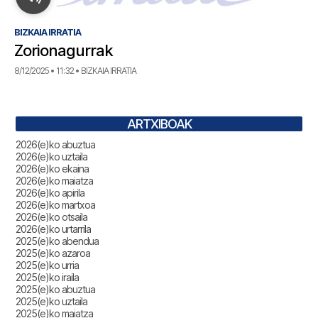
BIZKAIA IRRATIA
Zorionagurrak
8/12/2025 • 11:32 • BIZKAIA IRRATIA
ARTXIBOAK
2026(e)ko abuztua
2026(e)ko uztaila
2026(e)ko ekaina
2026(e)ko maiatza
2026(e)ko apirila
2026(e)ko martxoa
2026(e)ko otsaila
2026(e)ko urtarrila
2025(e)ko abendua
2025(e)ko azaroa
2025(e)ko urria
2025(e)ko iraila
2025(e)ko abuztua
2025(e)ko uztaila
2025(e)ko maiatza