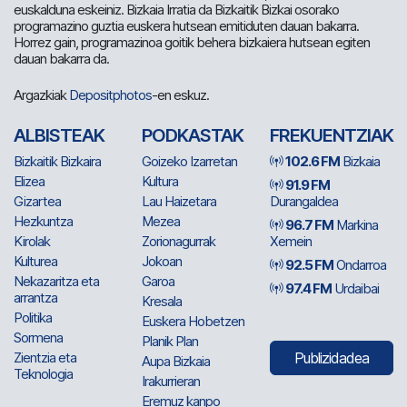
euskalduna eskeiniz. Bizkaia Irratia da Bizkaitik Bizkai osorako
programazino guztia euskera hutsean emitiduten dauan bakarra.
Horrez gain, programazinoa goitik behera bizkaiera hutsean egiten
dauan bakarra da.
Argazkiak
Depositphotos
-en eskuz.
ALBISTEAK
PODKASTAK
FREKUENTZIAK
Bizkaitik Bizkaira
Goizeko Izarretan
102.6 FM
Bizkaia
Elizea
Kultura
91.9 FM
Gizartea
Lau Haizetara
Durangaldea
Hezkuntza
Mezea
96.7 FM
Markina
Kirolak
Zorionagurrak
Xemein
Kulturea
Jokoan
92.5 FM
Ondarroa
Nekazaritza eta
Garoa
97.4 FM
Urdaibai
arrantza
Kresala
Politika
Euskera Hobetzen
Sormena
Planik Plan
Zientzia eta
Publizidadea
Aupa Bizkaia
Teknologia
Irakurrieran
Eremuz kanpo