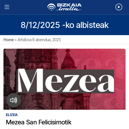
8/12/2025 -ko albisteak
Home
»
Artxiboa 8 abendua, 2025
ELIZEA
Mezea San Felicisimotik