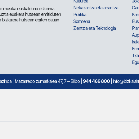
Kulturea
Jok
Nekazaritza eta arrantza
Gar
e musika euskalduna eskeiniz.
 guztia euskera hutsean emitiduten
Politika
Kre
a bizkaiera hutsean egiten dauan
Sormena
Eus
Zientzia eta Teknologia
Plan
Aup
Irak
Ere
Txa
Egu
mazinoa
| Mazarredo zumarkalea 47, 7 – Bilbo |
944 466 800
| info@bizkaiair