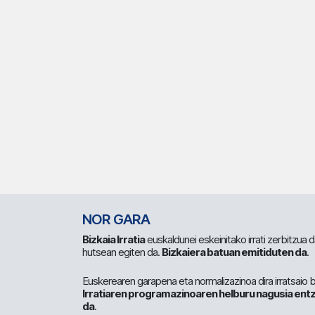
NOR GARA
Bizkaia Irratia
euskaldunei eskeinitako irrati zerbitzua
hutsean egiten da.
Bizkaiera batuan emitiduten da
.
Euskerearen garapena eta normalizazinoa dira irratsaio 
Irratiaren programazinoaren helburu nagusia entz
da
.