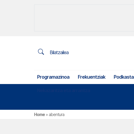
Bilatzailea
Programazinoa
Frekuentziak
Podkasta
Nekazaritza eta arrantza
Home
»
abentura