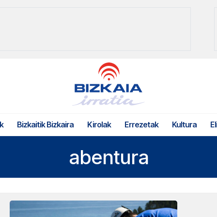
k
Bizkaitik Bizkaira
Kirolak
Errezetak
Kultura
El
abentura