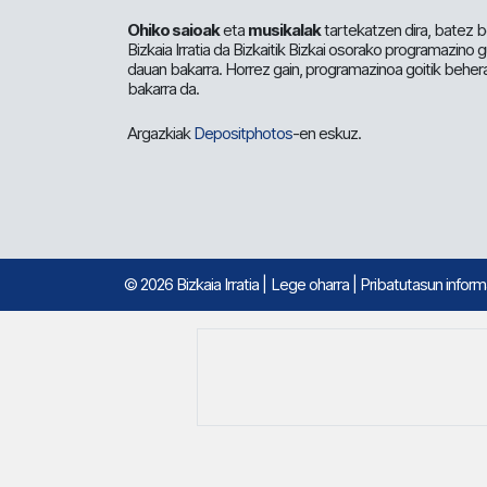
Ohiko saioak
eta
musikalak
tartekatzen dira, batez b
Bizkaia Irratia da Bizkaitik Bizkai osorako programazino
dauan bakarra. Horrez gain, programazinoa goitik beher
bakarra da.
Argazkiak
Depositphotos
-en eskuz.
© 2026 Bizkaia Irratia
|
Lege oharra
|
Pribatutasun infor