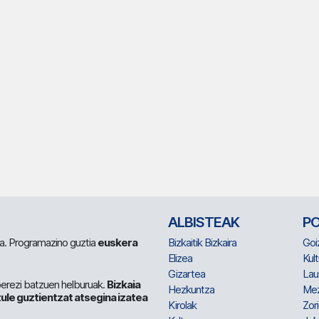
ALBISTEAK
P
 da. Programazino guztia
euskera
Bizkaitik Bizkaira
Goi
Elizea
Kult
Gizartea
Lau
berezi batzuen helburuak.
Bizkaia
Hezkuntza
Me
ule guztientzat atsegina izatea
Kirolak
Zor