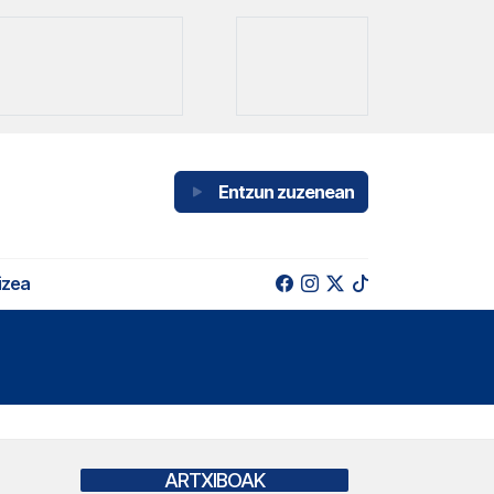
Entzun zuzenean
izea
ARTXIBOAK