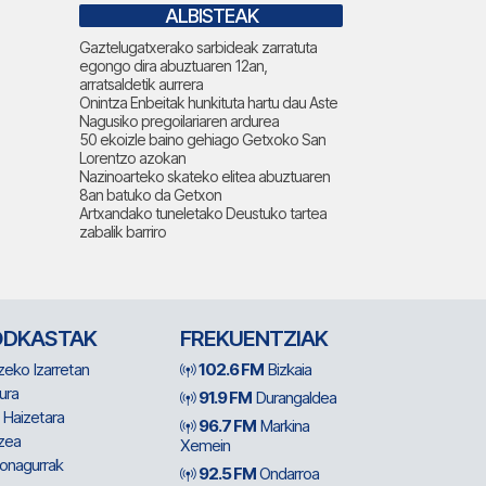
ALBISTEAK
Gaztelugatxerako sarbideak zarratuta
egongo dira abuztuaren 12an,
arratsaldetik aurrera
Onintza Enbeitak hunkituta hartu dau Aste
Nagusiko pregoilariaren ardurea
50 ekoizle baino gehiago Getxoko San
Lorentzo azokan
Nazinoarteko skateko elitea abuztuaren
8an batuko da Getxon
Artxandako tuneletako Deustuko tartea
zabalik barriro
ODKASTAK
FREKUENTZIAK
zeko Izarretan
102.6 FM
Bizkaia
ura
91.9 FM
Durangaldea
 Haizetara
96.7 FM
Markina
zea
Xemein
ionagurrak
92.5 FM
Ondarroa