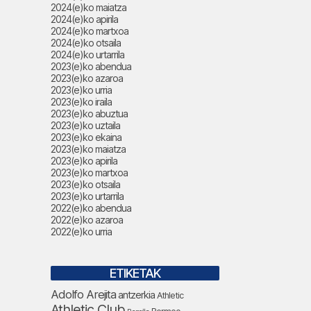
2024(e)ko maiatza
2024(e)ko apirila
2024(e)ko martxoa
2024(e)ko otsaila
2024(e)ko urtarrila
2023(e)ko abendua
2023(e)ko azaroa
2023(e)ko urria
2023(e)ko iraila
2023(e)ko abuztua
2023(e)ko uztaila
2023(e)ko ekaina
2023(e)ko maiatza
2023(e)ko apirila
2023(e)ko martxoa
2023(e)ko otsaila
2023(e)ko urtarrila
2022(e)ko abendua
2022(e)ko azaroa
2022(e)ko urria
ETIKETAK
Adolfo Arejita
antzerkia
Athletic
Athletic Club