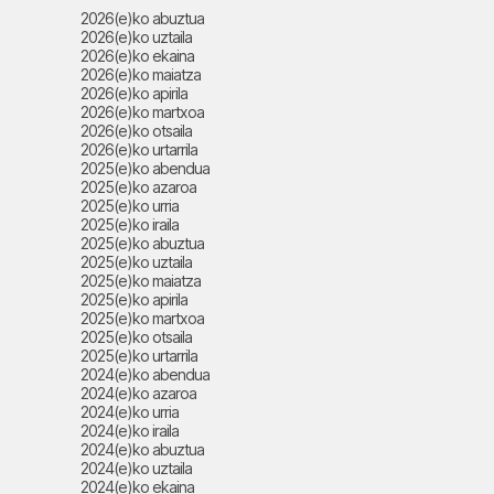
2026(e)ko abuztua
2026(e)ko uztaila
2026(e)ko ekaina
2026(e)ko maiatza
2026(e)ko apirila
2026(e)ko martxoa
2026(e)ko otsaila
2026(e)ko urtarrila
2025(e)ko abendua
2025(e)ko azaroa
2025(e)ko urria
2025(e)ko iraila
2025(e)ko abuztua
2025(e)ko uztaila
2025(e)ko maiatza
2025(e)ko apirila
2025(e)ko martxoa
2025(e)ko otsaila
2025(e)ko urtarrila
2024(e)ko abendua
2024(e)ko azaroa
2024(e)ko urria
2024(e)ko iraila
2024(e)ko abuztua
2024(e)ko uztaila
2024(e)ko ekaina