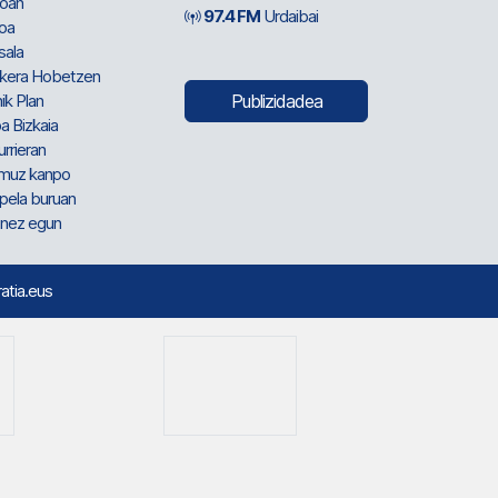
oan
97.4 FM
Urdaibai
oa
sala
kera Hobetzen
ik Plan
Publizidadea
a Bizkaia
urrieran
muz kanpo
pela buruan
nez egun
ratia.eus