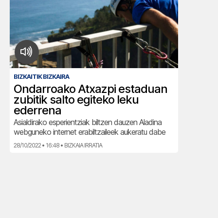
BIZKAITIK BIZKAIRA
Ondarroako Atxazpi estaduan
zubitik salto egiteko leku
ederrena
Asialdirako esperientziak biltzen dauzen Aladina
webguneko internet erabiltzaileek aukeratu dabe
28/10/2022 • 16:48 • BIZKAIA IRRATIA