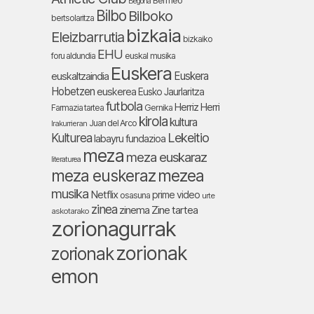
Bermeo
Begoña
Bilbo
Bilboko
bertsolaritza
bizkaia
Eleizbarrutia
bizkaiko
EHU
foru aldundia
euskal musika
Euskera
Euskera
euskaltzaindia
Hobetzen
euskerea
Eusko Jaurlaritza
futbola
Herriz Herri
Farmazia tartea
Gernika
kirola
kultura
Juan del Arco
Irakurrieran
Lekeitio
Kulturea
labayru fundazioa
meza
meza euskaraz
literaturea
meza euskeraz
mezea
musika
Netflix
prime video
osasuna
urte
zinea
zinema
Zine tartea
askotarako
zorionagurrak
zorionak
zorionak
emon