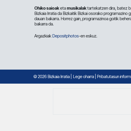
Ohiko saioak
eta
musikalak
tartekatzen dira, batez b
Bizkaia Irratia da Bizkaitik Bizkai osorako programazino
dauan bakarra. Horrez gain, programazinoa goitik beher
bakarra da.
Argazkiak
Depositphotos
-en eskuz.
© 2026 Bizkaia Irratia
|
Lege oharra
|
Pribatutasun infor