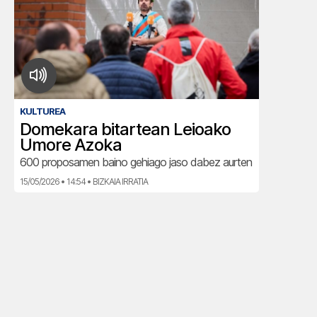
KULTUREA
Domekara bitartean Leioako
Umore Azoka
600 proposamen baino gehiago jaso dabez aurten
15/05/2026 • 14:54 • BIZKAIA IRRATIA