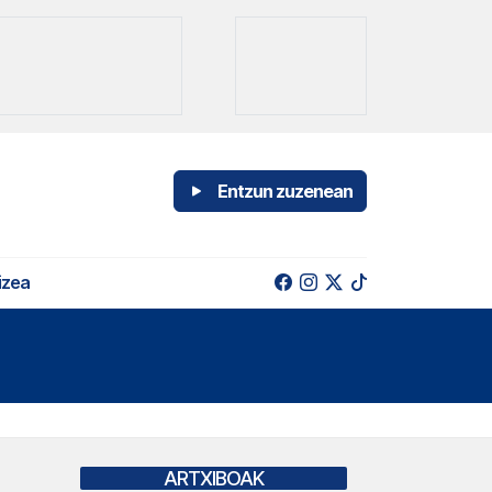
Entzun zuzenean
izea
ARTXIBOAK