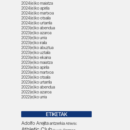
2024(e)ko maiatza
2024(e)ko apirila
2024(e)ko martxoa
2024(e)ko otsaila
2024(e)ko urtarrila
2023(e)ko abendua
2023(e)ko azaroa
2023(e)ko urria
2023(e)ko iraila
2023(e)ko abuztua
2023(e)ko uztaila
2023(e)ko ekaina
2023(e)ko maiatza
2023(e)ko apirila
2023(e)ko martxoa
2023(e)ko otsaila
2023(e)ko urtarrila
2022(e)ko abendua
2022(e)ko azaroa
2022(e)ko urria
ETIKETAK
Adolfo Arejita
antzerkia
Athletic
Athletic Club