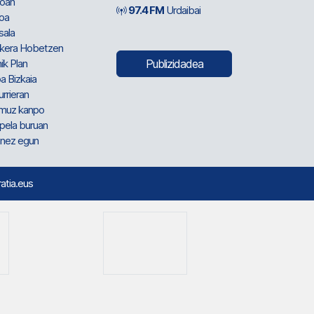
oan
97.4 FM
Urdaibai
oa
sala
kera Hobetzen
ik Plan
Publizidadea
a Bizkaia
urrieran
muz kanpo
pela buruan
nez egun
ratia.eus