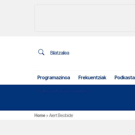
Bilatzailea
Programazinoa
Frekuentziak
Podkasta
Nekazaritza eta arrantza
Home
»
Aiert Beobide