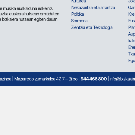
Kulturea
Jok
Nekazaritza eta arrantza
Gar
e musika euskalduna eskeiniz.
 guztia euskera hutsean emitiduten
Politika
Kre
a bizkaiera hutsean egiten dauan
Sormena
Eus
Zientzia eta Teknologia
Plan
Aup
Irak
Ere
Txa
Egu
mazinoa
| Mazarredo zumarkalea 47, 7 – Bilbo |
944 466 800
| info@bizkaiair