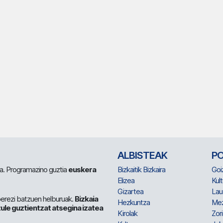
ALBISTEAK
P
 da. Programazino guztia
euskera
Bizkaitik Bizkaira
Goi
Elizea
Kult
Gizartea
Lau
berezi batzuen helburuak.
Bizkaia
Hezkuntza
Me
ule guztientzat atsegina izatea
Kirolak
Zor