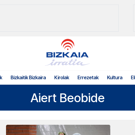
k
Bizkaitik Bizkaira
Kirolak
Errezetak
Kultura
El
Aiert Beobide