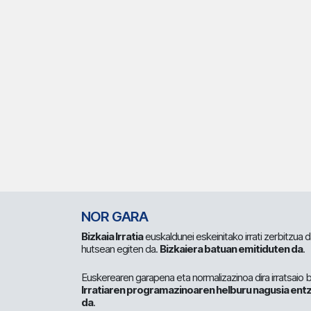
NOR GARA
Bizkaia Irratia
euskaldunei eskeinitako irrati zerbitzua
hutsean egiten da.
Bizkaiera batuan emitiduten da
.
Euskerearen garapena eta normalizazinoa dira irratsaio 
Irratiaren programazinoaren helburu nagusia entz
da
.