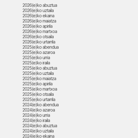
2026(e)ko abuztua
2026(e)ko uztaila
2026(e)ko ekaina
2026(e)ko maiatza
2026(e)ko apirila
2026(e)ko martxoa
2026(e)ko otsaila
2026(e)ko urtarrila
2025(e)ko abendua
2025(e)ko azaroa
2025(e)ko urria
2025(e)ko iraila
2025(e)ko abuztua
2025(e)ko uztaila
2025(e)ko maiatza
2025(e)ko apirila
2025(e)ko martxoa
2025(e)ko otsaila
2025(e)ko urtarrila
2024(e)ko abendua
2024(e)ko azaroa
2024(e)ko urria
2024(e)ko iraila
2024(e)ko abuztua
2024(e)ko uztaila
2024(e)ko ekaina