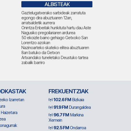
ALBISTEAK
Gaztelugatxerako sarbideak zarratuta
egongo dira abuztuaren 12an,
arratsaldetik aurrera
Onintza Enbeitak hunkituta hartu dau Aste
Nagusiko pregoilariaren ardurea
50 ekoizle baino gehiago Getxoko San
Lorentzo azokan
Nazinoarteko skateko elitea abuztuaren
8an batuko da Getxon
Artxandako tuneletako Deustuko tartea
zabalik barriro
ODKASTAK
FREKUENTZIAK
zeko Izarretan
102.6 FM
Bizkaia
ura
91.9 FM
Durangaldea
 Haizetara
96.7 FM
Markina
zea
Xemein
ionagurrak
92.5 FM
Ondarroa