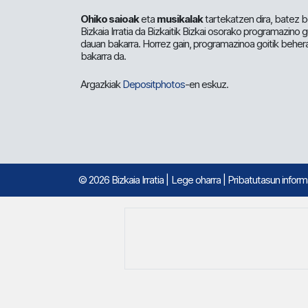
Ohiko saioak
eta
musikalak
tartekatzen dira, batez b
Bizkaia Irratia da Bizkaitik Bizkai osorako programazino
dauan bakarra. Horrez gain, programazinoa goitik beher
bakarra da.
Argazkiak
Depositphotos
-en eskuz.
© 2026 Bizkaia Irratia
|
Lege oharra
|
Pribatutasun infor