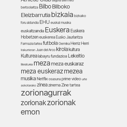
Bermeo
Begoña
Bilbo
Bilboko
bertsolaritza
bizkaia
Eleizbarrutia
bizkaiko
EHU
foru aldundia
euskal musika
Euskera
Euskera
euskaltzaindia
Hobetzen
euskerea
Eusko Jaurlaritza
futbola
Herriz Herri
Farmazia tartea
Gernika
kirola
kultura
Juan del Arco
Irakurrieran
Lekeitio
Kulturea
labayru fundazioa
meza
meza euskaraz
literaturea
meza euskeraz
mezea
musika
Netflix
prime video
osasuna
urte
zinea
zinema
Zine tartea
askotarako
zorionagurrak
zorionak
zorionak
emon