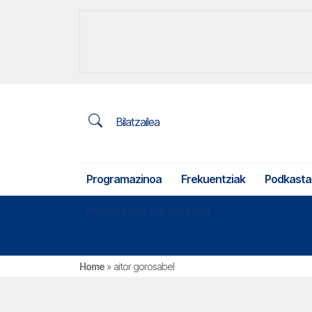
Bilatzailea
Programazinoa
Frekuentziak
Podkasta
Nekazaritza eta arrantza
Home
»
aitor gorosabel