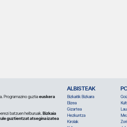
ALBISTEAK
P
 da. Programazino guztia
euskera
Bizkaitik Bizkaira
Goi
Elizea
Kult
Gizartea
Lau
berezi batzuen helburuak.
Bizkaia
Hezkuntza
Me
ule guztientzat atsegina izatea
Kirolak
Zor