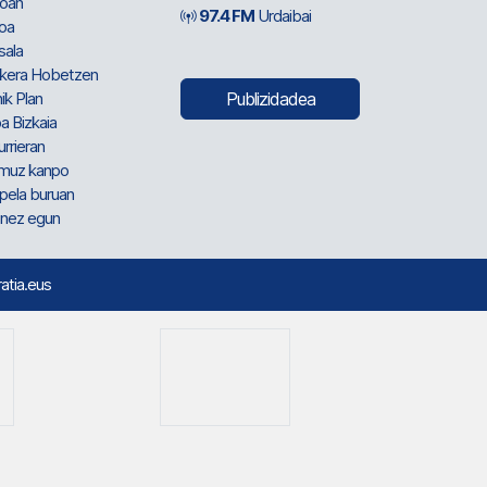
oan
97.4 FM
Urdaibai
oa
sala
kera Hobetzen
ik Plan
Publizidadea
a Bizkaia
urrieran
muz kanpo
pela buruan
nez egun
ratia.eus