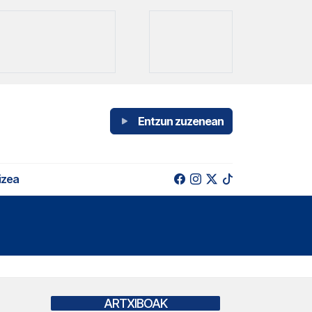
Entzun zuzenean
izea
ARTXIBOAK