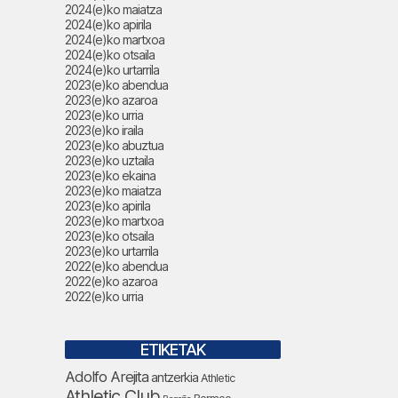
2024(e)ko maiatza
2024(e)ko apirila
2024(e)ko martxoa
2024(e)ko otsaila
2024(e)ko urtarrila
2023(e)ko abendua
2023(e)ko azaroa
2023(e)ko urria
2023(e)ko iraila
2023(e)ko abuztua
2023(e)ko uztaila
2023(e)ko ekaina
2023(e)ko maiatza
2023(e)ko apirila
2023(e)ko martxoa
2023(e)ko otsaila
2023(e)ko urtarrila
2022(e)ko abendua
2022(e)ko azaroa
2022(e)ko urria
ETIKETAK
Adolfo Arejita
antzerkia
Athletic
Athletic Club