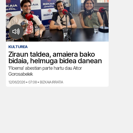
KULTUREA
Ziraun taldea, amaiera bako
bidaia, helmuga bidea danean
'Floema' abestian parte hartu dau Aitor
Gorosabelek
12/06/2026 • 07:08 • BIZKAIA IRRATIA