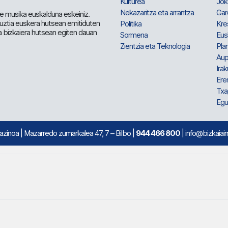
Kulturea
Jok
Nekazaritza eta arrantza
Gar
e musika euskalduna eskeiniz.
 guztia euskera hutsean emitiduten
Politika
Kre
a bizkaiera hutsean egiten dauan
Sormena
Eus
Zientzia eta Teknologia
Plan
Aup
Irak
Ere
Txa
Egu
mazinoa
| Mazarredo zumarkalea 47, 7 – Bilbo |
944 466 800
| info@bizkaiair