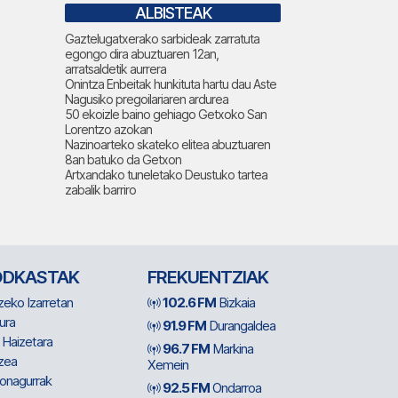
ALBISTEAK
Gaztelugatxerako sarbideak zarratuta
egongo dira abuztuaren 12an,
arratsaldetik aurrera
Onintza Enbeitak hunkituta hartu dau Aste
Nagusiko pregoilariaren ardurea
50 ekoizle baino gehiago Getxoko San
Lorentzo azokan
Nazinoarteko skateko elitea abuztuaren
8an batuko da Getxon
Artxandako tuneletako Deustuko tartea
zabalik barriro
ODKASTAK
FREKUENTZIAK
zeko Izarretan
102.6 FM
Bizkaia
ura
91.9 FM
Durangaldea
 Haizetara
96.7 FM
Markina
zea
Xemein
ionagurrak
92.5 FM
Ondarroa