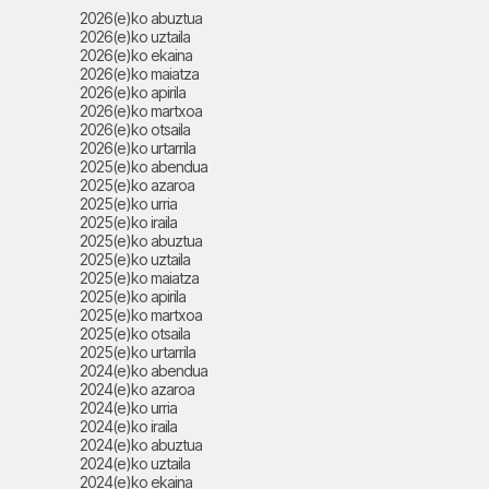
2026(e)ko abuztua
2026(e)ko uztaila
2026(e)ko ekaina
2026(e)ko maiatza
2026(e)ko apirila
2026(e)ko martxoa
2026(e)ko otsaila
2026(e)ko urtarrila
2025(e)ko abendua
2025(e)ko azaroa
2025(e)ko urria
2025(e)ko iraila
2025(e)ko abuztua
2025(e)ko uztaila
2025(e)ko maiatza
2025(e)ko apirila
2025(e)ko martxoa
2025(e)ko otsaila
2025(e)ko urtarrila
2024(e)ko abendua
2024(e)ko azaroa
2024(e)ko urria
2024(e)ko iraila
2024(e)ko abuztua
2024(e)ko uztaila
2024(e)ko ekaina