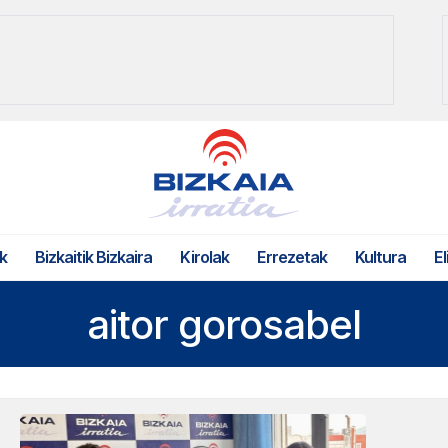
k
Bizkaitik Bizkaira
Kirolak
Errezetak
Kultura
El
aitor gorosabel