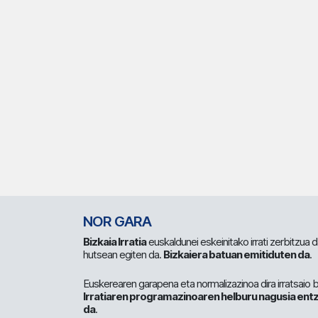
NOR GARA
Bizkaia Irratia
euskaldunei eskeinitako irrati zerbitzua
hutsean egiten da.
Bizkaiera batuan emitiduten da
.
Euskerearen garapena eta normalizazinoa dira irratsaio 
Irratiaren programazinoaren helburu nagusia entz
da
.