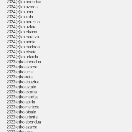
2024(e)ko abendua
2024(e)ko azaroa
2024(e)ko urria
2024(e)ko iraila
2024(e)ko abuztua
2024(e)ko uztaila
2024(e)ko ekaina
2024(e)ko maiatza
2024(e)ko apirila
2024(e)ko martxoa
2024(e)ko otsaila
2024(e)ko urtarrila
2023(e)ko abendua
2023(e)ko azaroa
2023(e)ko urria
2023(e)ko iraila
2023(e)ko abuztua
2023(e)ko uztaila
2023(e)ko ekaina
2023(e)ko maiatza
2023(e)ko apirila
2023(e)ko martxoa
2023(e)ko otsaila
2023(e)ko urtarrila
2022(e)ko abendua
2022(e)ko azaroa
2022(e)ko urria