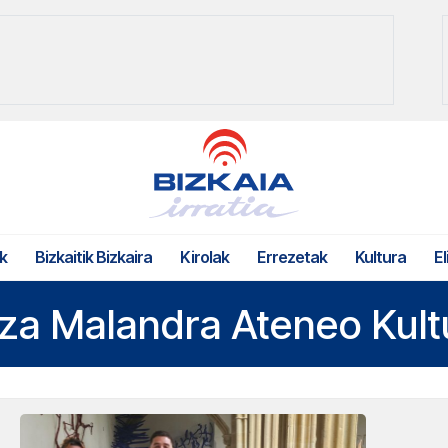
k
Bizkaitik Bizkaira
Kirolak
Errezetak
Kultura
El
za Malandra Ateneo Kult