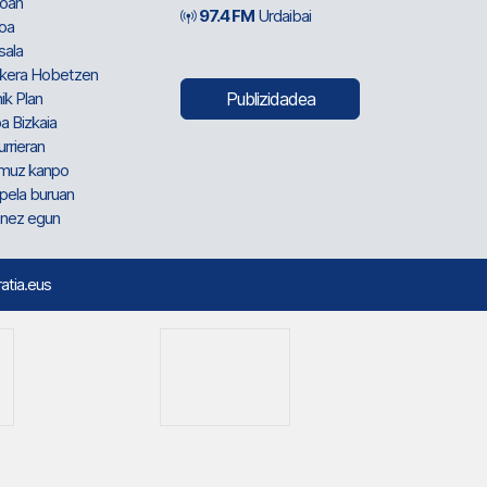
oan
97.4 FM
Urdaibai
oa
sala
kera Hobetzen
ik Plan
Publizidadea
a Bizkaia
urrieran
muz kanpo
pela buruan
nez egun
ratia.eus