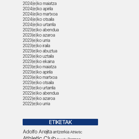
2024(e)ko maiatza
2024(e)ko apirila
2024(e)ko martxoa
2024(e)ko otsaila
2024(e)ko urtarrila
2023(e)ko abendua
2023(e)ko azaroa
2023(e)ko urria
2023(e)ko iraila
2023(e)ko abuztua
2023(e)ko uztaila
2023(e)ko ekaina
2023(e)ko maiatza
2023(e)ko apirila
2023(e)ko martxoa
2023(e)ko otsaila
2023(e)ko urtarrila
2022(e)ko abendua
2022(e)ko azaroa
2022(e)ko urria
ETIKETAK
Adolfo Arejita
antzerkia
Athletic
Athletic Club