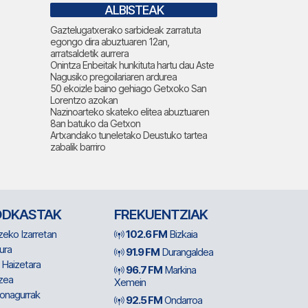
ALBISTEAK
Gaztelugatxerako sarbideak zarratuta
egongo dira abuztuaren 12an,
arratsaldetik aurrera
Onintza Enbeitak hunkituta hartu dau Aste
Nagusiko pregoilariaren ardurea
50 ekoizle baino gehiago Getxoko San
Lorentzo azokan
Nazinoarteko skateko elitea abuztuaren
8an batuko da Getxon
Artxandako tuneletako Deustuko tartea
zabalik barriro
ODKASTAK
FREKUENTZIAK
zeko Izarretan
102.6 FM
Bizkaia
ura
91.9 FM
Durangaldea
 Haizetara
96.7 FM
Markina
zea
Xemein
ionagurrak
92.5 FM
Ondarroa