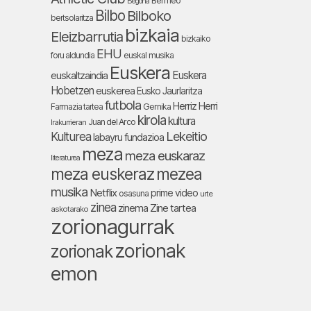
Bermeo
Begoña
Bilbo
Bilboko
bertsolaritza
bizkaia
Eleizbarrutia
bizkaiko
EHU
foru aldundia
euskal musika
Euskera
Euskera
euskaltzaindia
Hobetzen
euskerea
Eusko Jaurlaritza
futbola
Herriz Herri
Farmazia tartea
Gernika
kirola
kultura
Juan del Arco
Irakurrieran
Lekeitio
Kulturea
labayru fundazioa
meza
meza euskaraz
literaturea
meza euskeraz
mezea
musika
Netflix
prime video
osasuna
urte
zinea
zinema
Zine tartea
askotarako
zorionagurrak
zorionak
zorionak
emon