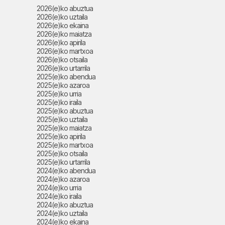
2026(e)ko abuztua
2026(e)ko uztaila
2026(e)ko ekaina
2026(e)ko maiatza
2026(e)ko apirila
2026(e)ko martxoa
2026(e)ko otsaila
2026(e)ko urtarrila
2025(e)ko abendua
2025(e)ko azaroa
2025(e)ko urria
2025(e)ko iraila
2025(e)ko abuztua
2025(e)ko uztaila
2025(e)ko maiatza
2025(e)ko apirila
2025(e)ko martxoa
2025(e)ko otsaila
2025(e)ko urtarrila
2024(e)ko abendua
2024(e)ko azaroa
2024(e)ko urria
2024(e)ko iraila
2024(e)ko abuztua
2024(e)ko uztaila
2024(e)ko ekaina