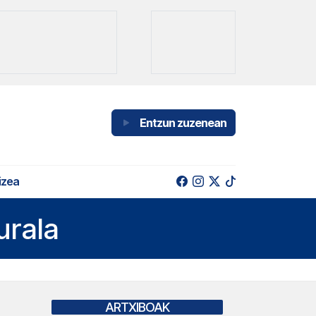
Entzun zuzenean
izea
urala
ARTXIBOAK