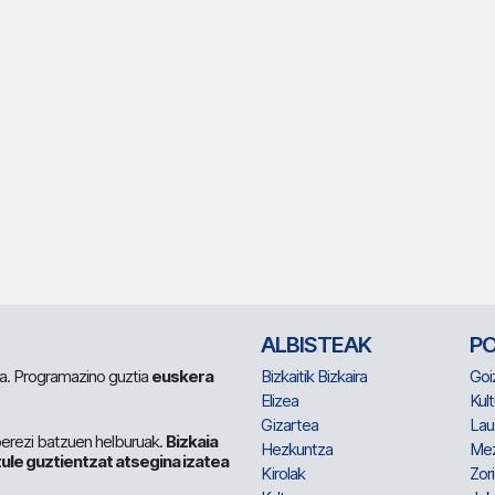
ALBISTEAK
P
 da. Programazino guztia
euskera
Bizkaitik Bizkaira
Goi
Elizea
Kult
Gizartea
Lau
berezi batzuen helburuak.
Bizkaia
Hezkuntza
Me
ule guztientzat atsegina izatea
Kirolak
Zor