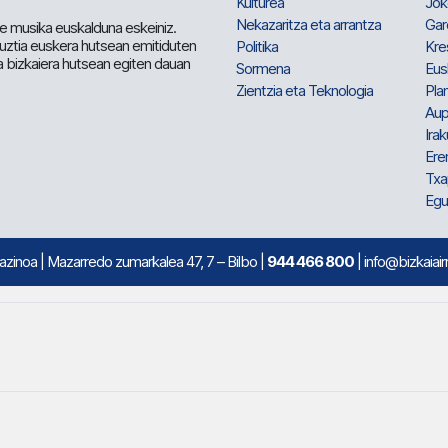
Kulturea
Jok
Nekazaritza eta arrantza
Gar
e musika euskalduna eskeiniz.
 guztia euskera hutsean emitiduten
Politika
Kre
a bizkaiera hutsean egiten dauan
Sormena
Eus
Zientzia eta Teknologia
Plan
Aup
Irak
Ere
Txa
Egu
mazinoa
| Mazarredo zumarkalea 47, 7 – Bilbo |
944 466 800
| info@bizkaiair