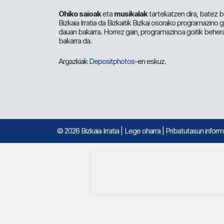
Ohiko saioak
eta
musikalak
tartekatzen dira, batez b
Bizkaia Irratia da Bizkaitik Bizkai osorako programazino
dauan bakarra. Horrez gain, programazinoa goitik beher
bakarra da.
Argazkiak
Depositphotos
-en eskuz.
© 2026 Bizkaia Irratia
|
Lege oharra
|
Pribatutasun infor