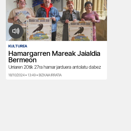
KULTUREA
Hamargarren Mareak Jaialdia
Bermeon
Urriaren 20tik 27ra hamar jarduera antolatu dabez
18/10/2024 • 13:49 • BIZKAIA IRRATIA