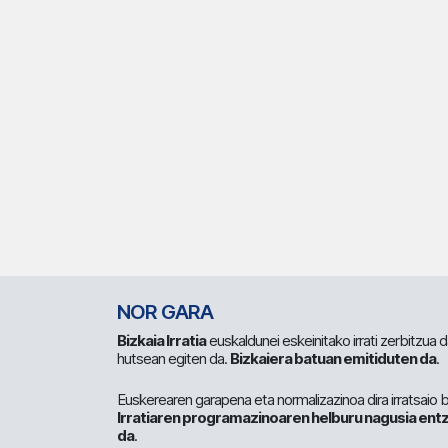
NOR GARA
Bizkaia Irratia
euskaldunei eskeinitako irrati zerbitzua
hutsean egiten da.
Bizkaiera batuan emitiduten da
.
Euskerearen garapena eta normalizazinoa dira irratsaio 
Irratiaren programazinoaren helburu nagusia entz
da
.