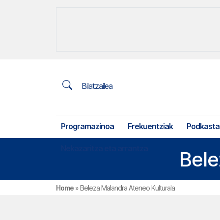
Bilatzailea
Programazinoa
Frekuentziak
Podkasta
Nekazaritza eta arrantza
Bele
Home
»
Beleza Malandra Ateneo Kulturala