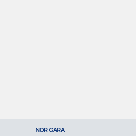
NOR GARA