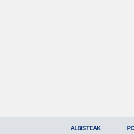
ALBISTEAK
P