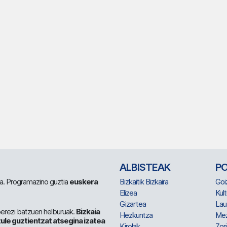
ALBISTEAK
P
 da. Programazino guztia
euskera
Bizkaitik Bizkaira
Goi
Elizea
Kult
Gizartea
Lau
berezi batzuen helburuak.
Bizkaia
Hezkuntza
Me
ule guztientzat atsegina izatea
Kirolak
Zor