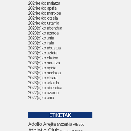
2024(e)ko maiatza
2024(e)ko apirila
2024(e)ko martxoa
2024(e)ko otsaila
2024(e)ko urtarrila
2023(e)ko abendua
2023(e)ko azaroa
2023(e)ko urria
2023(e)ko iraila
2023(e)ko abuztua
2023(e)ko uztaila
2023(e)ko ekaina
2023(e)ko maiatza
2023(e)ko apirila
2023(e)ko martxoa
2023(e)ko otsaila
2023(e)ko urtarrila
2022(e)ko abendua
2022(e)ko azaroa
2022(e)ko urria
ETIKETAK
Adolfo Arejita
antzerkia
Athletic
Athletic Club