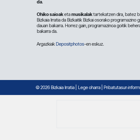
da
.
Ohiko saioak
eta
musikalak
tartekatzen dira, batez b
Bizkaia Irratia da Bizkaitik Bizkai osorako programazino
dauan bakarra. Horrez gain, programazinoa goitik beher
bakarra da.
Argazkiak
Depositphotos
-en eskuz.
© 2026 Bizkaia Irratia
|
Lege oharra
|
Pribatutasun infor