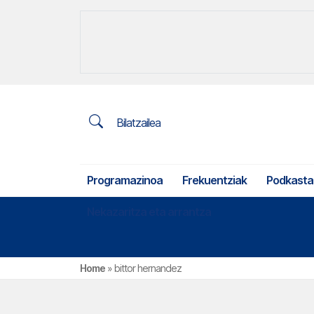
Bilatzailea
Programazinoa
Frekuentziak
Podkasta
Nekazaritza eta arrantza
Home
»
bittor hernandez