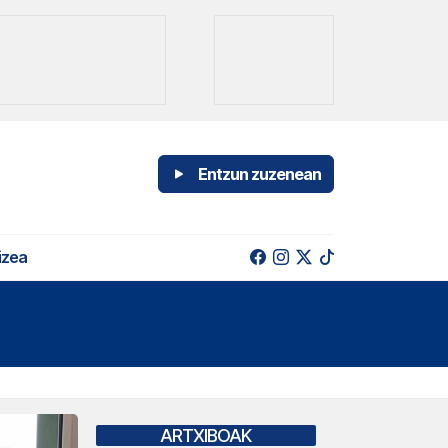
Entzun zuzenean
izea
ARTXIBOAK