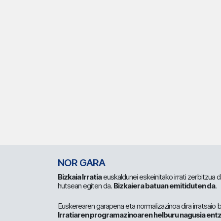
NOR GARA
Bizkaia Irratia
euskaldunei eskeinitako irrati zerbitzua
hutsean egiten da.
Bizkaiera batuan emitiduten da
.
Euskerearen garapena eta normalizazinoa dira irratsaio 
Irratiaren programazinoaren helburu nagusia entz