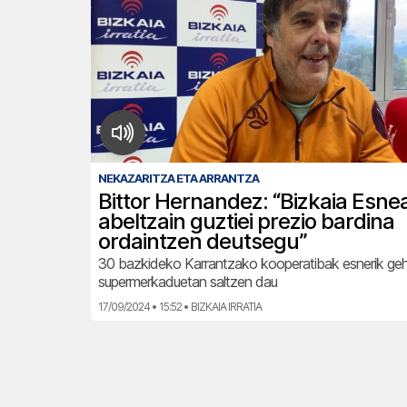
NEKAZARITZA ETA ARRANTZA
Bittor Hernandez: “Bizkaia Esne
abeltzain guztiei prezio bardina
ordaintzen deutsegu”
30 bazkideko Karrantzako kooperatibak esnerik geh
supermerkaduetan saltzen dau
17/09/2024 • 15:52 • BIZKAIA IRRATIA