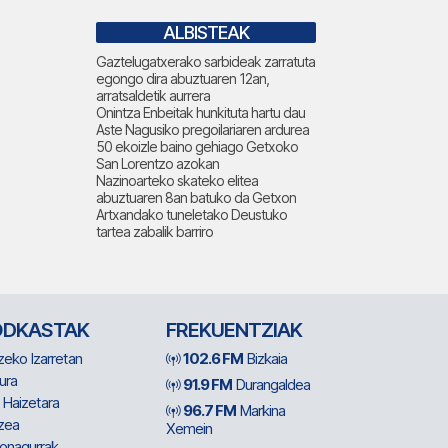
ALBISTEAK
Gaztelugatxerako sarbideak zarratuta
egongo dira abuztuaren 12an,
arratsaldetik aurrera
Onintza Enbeitak hunkituta hartu dau
Aste Nagusiko pregoilariaren ardurea
50 ekoizle baino gehiago Getxoko
San Lorentzo azokan
Nazinoarteko skateko elitea
abuztuaren 8an batuko da Getxon
Artxandako tuneletako Deustuko
tartea zabalik barriro
ODKASTAK
FREKUENTZIAK
zeko Izarretan
102.6 FM
Bizkaia
ura
91.9 FM
Durangaldea
 Haizetara
96.7 FM
Markina
zea
Xemein
ionagurrak