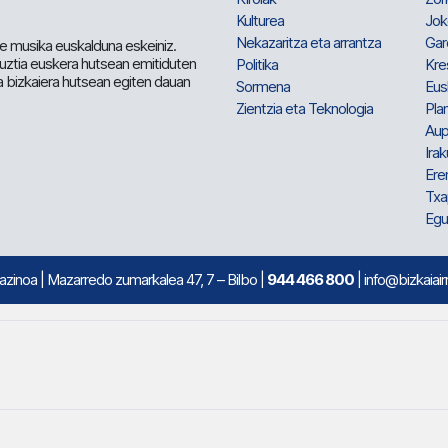
Kulturea
Jok
Nekazaritza eta arrantza
Gar
e musika euskalduna eskeiniz.
 guztia euskera hutsean emitiduten
Politika
Kre
a bizkaiera hutsean egiten dauan
Sormena
Eus
Zientzia eta Teknologia
Plan
Aup
Irak
Ere
Txa
Egu
mazinoa
| Mazarredo zumarkalea 47, 7 – Bilbo |
944 466 800
| info@bizkaiair