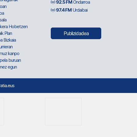
92.5 FM
Ondarroa
oan
97.4 FM
Urdaibai
oa
sala
kera Hobetzen
ik Plan
Publizidadea
a Bizkaia
urrieran
muz kanpo
pela buruan
nez egun
ratia.eus