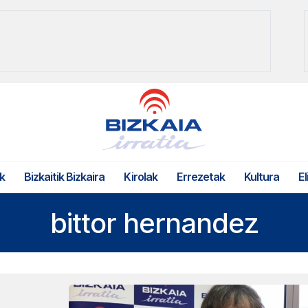
k
Bizkaitik Bizkaira
Kirolak
Errezetak
Kultura
El
bittor hernandez