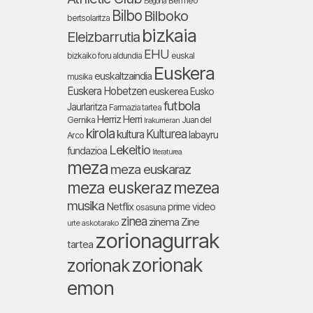
Bermeo
Begoña
Bilbo
Bilboko
bertsolaritza
bizkaia
Eleizbarrutia
EHU
bizkaiko foru aldundia
euskal
Euskera
euskaltzaindia
musika
Euskera Hobetzen
euskerea
Eusko
futbola
Jaurlaritza
Farmazia tartea
Herriz Herri
Gernika
Juan del
Irakurrieran
kirola
Kulturea
kultura
labayru
Arco
Lekeitio
fundazioa
literaturea
meza
meza euskaraz
meza euskeraz
mezea
musika
Netflix
prime video
osasuna
zinea
zinema
Zine
urte askotarako
zorionagurrak
tartea
zorionak
zorionak
emon