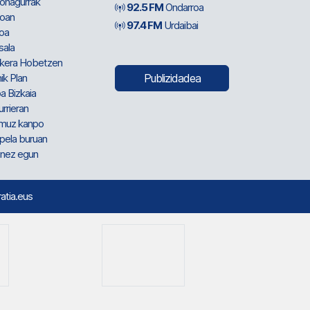
ionagurrak
92.5 FM
Ondarroa
oan
97.4 FM
Urdaibai
oa
sala
kera Hobetzen
ik Plan
Publizidadea
a Bizkaia
urrieran
muz kanpo
pela buruan
nez egun
ratia.eus