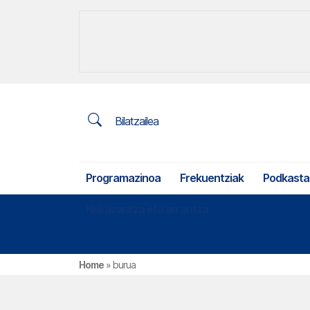
Bilatzailea
Programazinoa
Frekuentziak
Podkasta
Nekazaritza eta arrantza
Home
»
burua