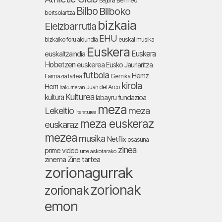
Bermeo
Begoña
Bilbo
Bilboko
bertsolaritza
bizkaia
Eleizbarrutia
EHU
bizkaiko foru aldundia
euskal musika
Euskera
Euskera
euskaltzaindia
Hobetzen
euskerea
Eusko Jaurlaritza
futbola
Herriz
Farmazia tartea
Gernika
kirola
Herri
Juan del Arco
Irakurrieran
Kulturea
kultura
labayru fundazioa
meza
Lekeitio
meza
literaturea
meza euskeraz
euskaraz
mezea
musika
Netflix
osasuna
zinea
prime video
urte askotarako
zinema
Zine tartea
zorionagurrak
zorionak
zorionak
emon