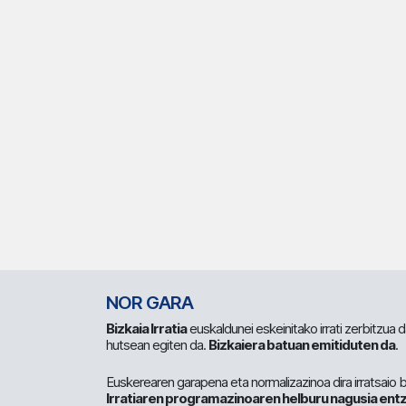
NOR GARA
Bizkaia Irratia
euskaldunei eskeinitako irrati zerbitzua
hutsean egiten da.
Bizkaiera batuan emitiduten da
.
Euskerearen garapena eta normalizazinoa dira irratsaio 
Irratiaren programazinoaren helburu nagusia entz