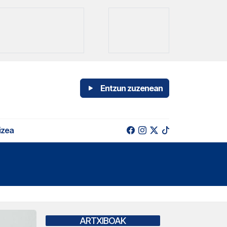
Entzun zuzenean
izea
ARTXIBOAK