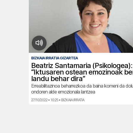
BIZKAIA IRRATIA GIZARTEA
Beatriz Santamaria (Psikologea):
“Iktusaren ostean emozinoak be
landu behar dira”
Erreabilitazinoa beharrezkoa da baina komeni da dol
ondoren alde emozionala lantzea
27/10/2022 • 10:25 • BIZKAIA IRRATIA