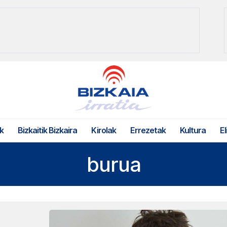
k
Bizkaitik Bizkaira
Kirolak
Errezetak
Kultura
El
burua