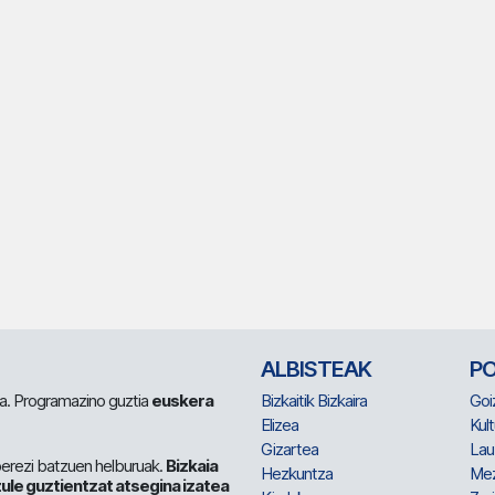
ALBISTEAK
P
 da. Programazino guztia
euskera
Bizkaitik Bizkaira
Goi
Elizea
Kult
Gizartea
Lau
berezi batzuen helburuak.
Bizkaia
Hezkuntza
Me
ule guztientzat atsegina izatea