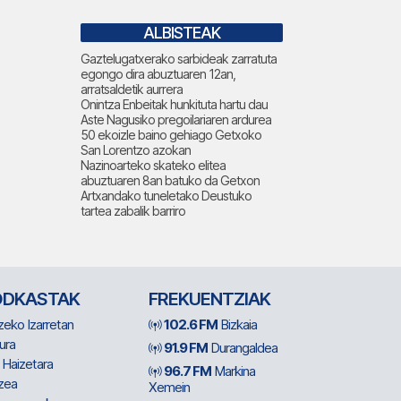
ALBISTEAK
Gaztelugatxerako sarbideak zarratuta
egongo dira abuztuaren 12an,
arratsaldetik aurrera
Onintza Enbeitak hunkituta hartu dau
Aste Nagusiko pregoilariaren ardurea
50 ekoizle baino gehiago Getxoko
San Lorentzo azokan
Nazinoarteko skateko elitea
abuztuaren 8an batuko da Getxon
Artxandako tuneletako Deustuko
tartea zabalik barriro
ODKASTAK
FREKUENTZIAK
zeko Izarretan
102.6 FM
Bizkaia
ura
91.9 FM
Durangaldea
 Haizetara
96.7 FM
Markina
zea
Xemein