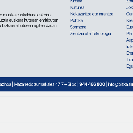
Kirolak
Zor
Kulturea
Jok
Nekazaritza eta arrantza
Gar
e musika euskalduna eskeiniz.
 guztia euskera hutsean emitiduten
Politika
Kre
a bizkaiera hutsean egiten dauan
Sormena
Eus
Zientzia eta Teknologia
Plan
Aup
Irak
Ere
Txa
Egu
mazinoa
| Mazarredo zumarkalea 47, 7 – Bilbo |
944 466 800
| info@bizkaiair