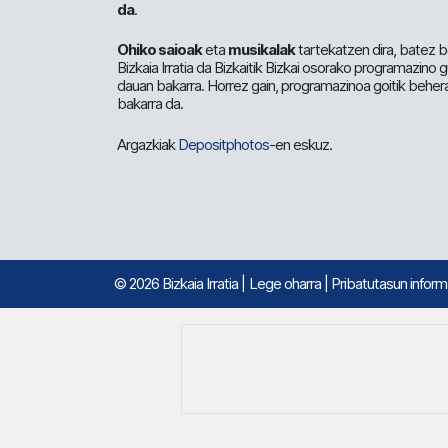
da
.
Ohiko saioak
eta
musikalak
tartekatzen dira, batez b
Bizkaia Irratia da Bizkaitik Bizkai osorako programazino
dauan bakarra. Horrez gain, programazinoa goitik beher
bakarra da.
Argazkiak
Depositphotos
-en eskuz.
© 2026 Bizkaia Irratia
|
Lege oharra
|
Pribatutasun infor