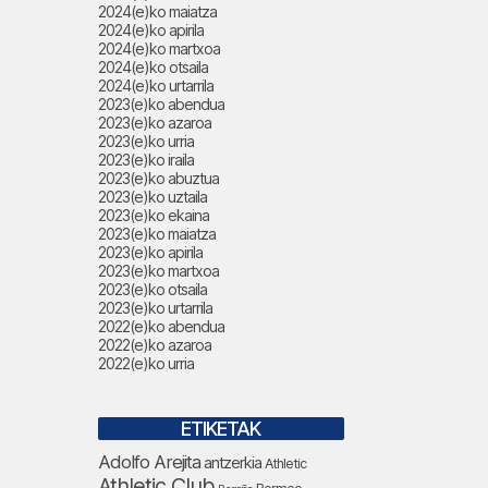
2024(e)ko maiatza
2024(e)ko apirila
2024(e)ko martxoa
2024(e)ko otsaila
2024(e)ko urtarrila
2023(e)ko abendua
2023(e)ko azaroa
2023(e)ko urria
2023(e)ko iraila
2023(e)ko abuztua
2023(e)ko uztaila
2023(e)ko ekaina
2023(e)ko maiatza
2023(e)ko apirila
2023(e)ko martxoa
2023(e)ko otsaila
2023(e)ko urtarrila
2022(e)ko abendua
2022(e)ko azaroa
2022(e)ko urria
ETIKETAK
Adolfo Arejita
antzerkia
Athletic
Athletic Club