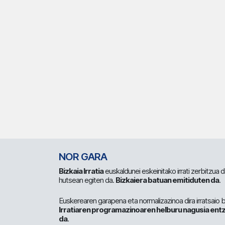
NOR GARA
Bizkaia Irratia
euskaldunei eskeinitako irrati zerbitzua
hutsean egiten da.
Bizkaiera batuan emitiduten da
.
Euskerearen garapena eta normalizazinoa dira irratsaio 
Irratiaren programazinoaren helburu nagusia entz
da
.