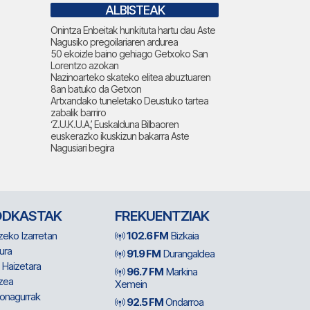
ALBISTEAK
Onintza Enbeitak hunkituta hartu dau Aste
Nagusiko pregoilariaren ardurea
50 ekoizle baino gehiago Getxoko San
Lorentzo azokan
Nazinoarteko skateko elitea abuztuaren
8an batuko da Getxon
Artxandako tuneletako Deustuko tartea
zabalik barriro
‘Z.U.K.U.A.’, Euskalduna Bilbaoren
euskerazko ikuskizun bakarra Aste
Nagusiari begira
ODKASTAK
FREKUENTZIAK
zeko Izarretan
102.6 FM
Bizkaia
ura
91.9 FM
Durangaldea
 Haizetara
96.7 FM
Markina
zea
Xemein
ionagurrak
92.5 FM
Ondarroa