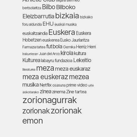
Bermeo
Begoña
Bilbo
Bilboko
bertsolaritza
bizkaia
Eleizbarrutia
bizkaiko
EHU
foru aldundia
euskal musika
Euskera
Euskera
euskaltzaindia
Hobetzen
euskerea
Eusko Jaurlaritza
futbola
Herriz Herri
Farmazia tartea
Gernika
kirola
kultura
Juan del Arco
Irakurrieran
Lekeitio
Kulturea
labayru fundazioa
meza
meza euskaraz
literaturea
meza euskeraz
mezea
musika
Netflix
prime video
osasuna
urte
zinea
zinema
Zine tartea
askotarako
zorionagurrak
zorionak
zorionak
emon