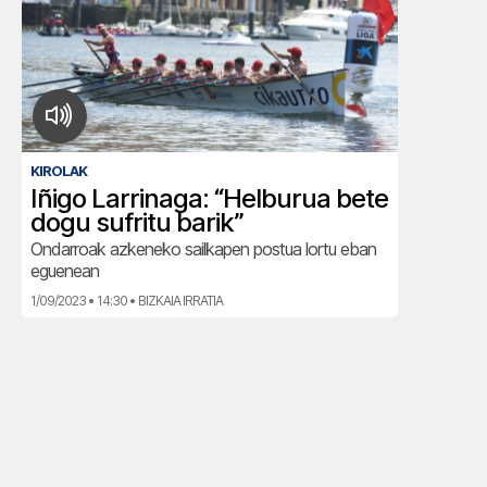
KIROLAK
Iñigo Larrinaga: “Helburua bete
dogu sufritu barik”
Ondarroak azkeneko sailkapen postua lortu eban
eguenean
1/09/2023 • 14:30 • BIZKAIA IRRATIA