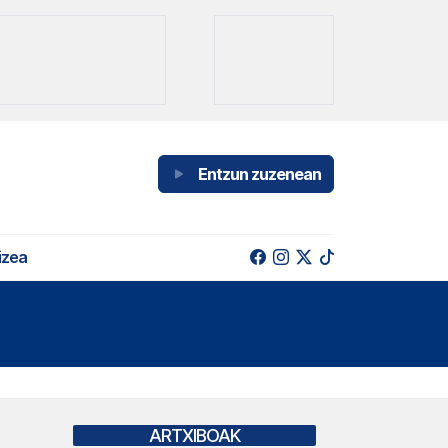
Entzun zuzenean
izea
ARTXIBOAK