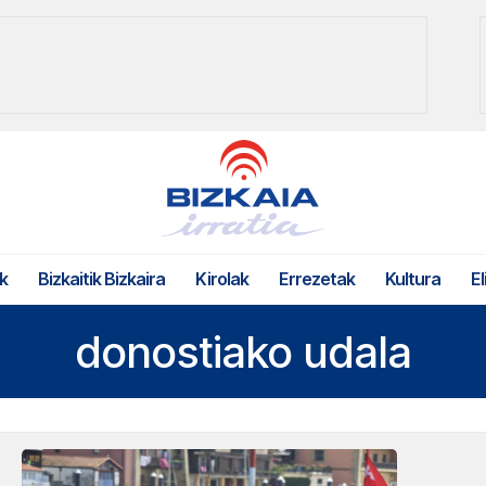
k
Bizkaitik Bizkaira
Kirolak
Errezetak
Kultura
El
donostiako udala