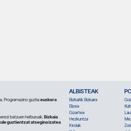
ALBISTEAK
P
 da. Programazino guztia
euskera
Bizkaitik Bizkaira
Goi
Elizea
Kult
Gizartea
Lau
berezi batzuen helburuak.
Bizkaia
Hezkuntza
Me
ule guztientzat atsegina izatea
Kirolak
Zor