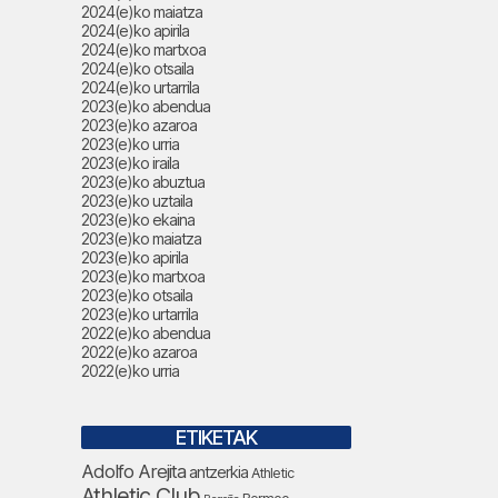
2024(e)ko maiatza
2024(e)ko apirila
2024(e)ko martxoa
2024(e)ko otsaila
2024(e)ko urtarrila
2023(e)ko abendua
2023(e)ko azaroa
2023(e)ko urria
2023(e)ko iraila
2023(e)ko abuztua
2023(e)ko uztaila
2023(e)ko ekaina
2023(e)ko maiatza
2023(e)ko apirila
2023(e)ko martxoa
2023(e)ko otsaila
2023(e)ko urtarrila
2022(e)ko abendua
2022(e)ko azaroa
2022(e)ko urria
ETIKETAK
Adolfo Arejita
antzerkia
Athletic
Athletic Club