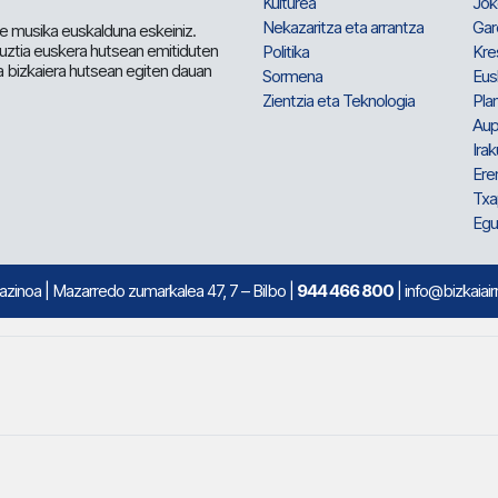
Kulturea
Jok
Nekazaritza eta arrantza
Gar
e musika euskalduna eskeiniz.
 guztia euskera hutsean emitiduten
Politika
Kre
a bizkaiera hutsean egiten dauan
Sormena
Eus
Zientzia eta Teknologia
Plan
Aup
Irak
Ere
Txa
Egu
mazinoa
| Mazarredo zumarkalea 47, 7 – Bilbo |
944 466 800
| info@bizkaiair