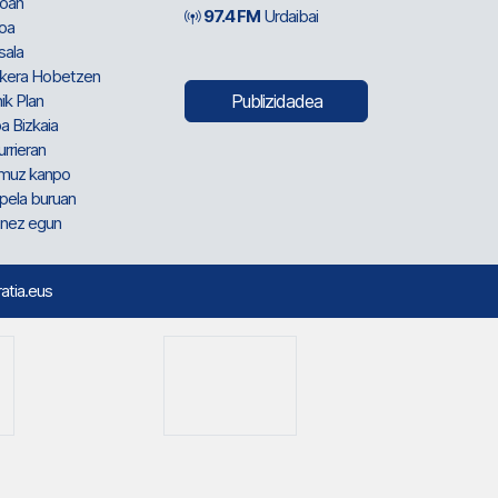
oan
97.4 FM
Urdaibai
oa
sala
kera Hobetzen
ik Plan
Publizidadea
a Bizkaia
urrieran
muz kanpo
pela buruan
nez egun
ratia.eus