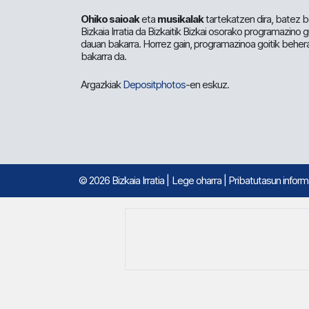
Ohiko saioak
eta
musikalak
tartekatzen dira, batez b
Bizkaia Irratia da Bizkaitik Bizkai osorako programazino
dauan bakarra. Horrez gain, programazinoa goitik beher
bakarra da.
Argazkiak
Depositphotos
-en eskuz.
© 2026 Bizkaia Irratia
|
Lege oharra
|
Pribatutasun infor