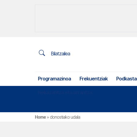
Bilatzailea
Programazinoa
Frekuentziak
Podkasta
Nekazaritza eta arrantza
Home
»
donostiako udala