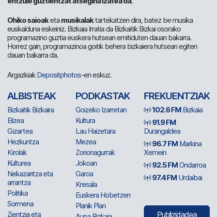
entzule guztientzat atsegina izatea da
.
Ohiko saioak
eta
musikalak
tartekatzen dira, batez be musika
euskalduna eskeiniz. Bizkaia Irratia da Bizkaitik Bizkai osorako
programazino guztia euskera hutsean emitiduten dauan bakarra.
Horrez gain, programazinoa goitik behera bizkaiera hutsean egiten
dauan bakarra da.
Argazkiak
Depositphotos
-en eskuz.
ALBISTEAK
PODKASTAK
FREKUENTZIAK
Bizkaitik Bizkaira
Goizeko Izarretan
102.6 FM
Bizkaia
Elizea
Kultura
91.9 FM
Gizartea
Lau Haizetara
Durangaldea
Hezkuntza
Mezea
96.7 FM
Markina
Kirolak
Zorionagurrak
Xemein
Kulturea
Jokoan
92.5 FM
Ondarroa
Nekazaritza eta
Garoa
97.4 FM
Urdaibai
arrantza
Kresala
Politika
Euskera Hobetzen
Sormena
Planik Plan
Zientzia eta
Publizidadea
Aupa Bizkaia