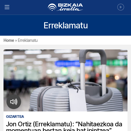
Erreklamatu
Home
»
Erreklamatu
GIZARTEA
Jon Ortiz (Erreklamatu): “Nahitaezkoa da
momentuan bertan keja bat ipintzea”