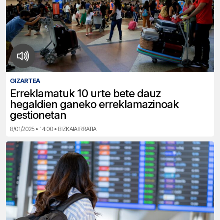
GIZARTEA
Erreklamatuk 10 urte bete dauz
hegaldien ganeko erreklamazinoak
gestionetan
8/01/2025 • 14:00 • BIZKAIA IRRATIA