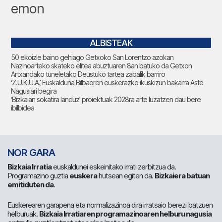
emon
ALBISTEAK
50 ekoizle baino gehiago Getxoko San Lorentzo azokan
Nazinoarteko skateko elitea abuztuaren 8an batuko da Getxon
Artxandako tuneletako Deustuko tartea zabalik barriro
‘Z.U.K.U.A.’, Euskalduna Bilbaoren euskerazko ikuskizun bakarra Aste
Nagusiari begira
‘Bizkaian sokatira landuz’ proiektuak 2028ra arte luzatzen dau bere
ibilbidea
NOR GARA
Bizkaia Irratia
euskaldunei eskeinitako irrati zerbitzua da.
Programazino guztia
euskera
hutsean egiten da.
Bizkaiera batuan
emitiduten da
.
Euskerearen garapena eta normalizazinoa dira irratsaio berezi batzuen
helburuak.
Bizkaia Irratiaren programazinoaren helburu nagusia