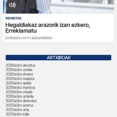
GIZARTEA
Hegaldiakaz arazorik izan ezkero,
Erreklamatu
21/06/2024 • 14:11 • BIZKAIA IRRATIA
ARTXIBOAK
2026(e)ko abuztua
2026(e)ko uztaila
2026(e)ko ekaina
2026(e)ko maiatza
2026(e)ko apirila
2026(e)ko martxoa
2026(e)ko otsaila
2026(e)ko urtarrila
2025(e)ko abendua
2025(e)ko azaroa
2025(e)ko urria
2025(e)ko iraila