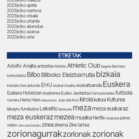
2023(e)ko apirila
2023(e)ko martxoa
2023(e)ko otsaila
2023(e)ko urtarrila
2022(e)ko abendua
2022(e)ko azaroa
2022(e)ko urria
ETIKETAK
Athletic Club
Adolfo Arejita
antzerkia
Bermeo
Athletic
Begoña
bizkaia
Bilbo
Bilboko Eleizbarrutia
bertsolaritza
Euskera
EHU
euskaltzaindia
bizkaiko foru aldundia
euskal musika
futbola
Euskera Hobetzen
euskerea
Eusko Jaurlaritza
Farmazia tartea
kirola
Kulturea
kultura
Herriz Herri
Gernika
Juan del Arco
Irakurrieran
meza
Lekeitio
meza euskaraz
labayru fundazioa
literaturea
meza euskeraz
mezea
musika
Netflix
prime
osasuna
zinea
zinema
Zine tartea
video
urte askotarako
zorionagurrak
zorionak
zorionak