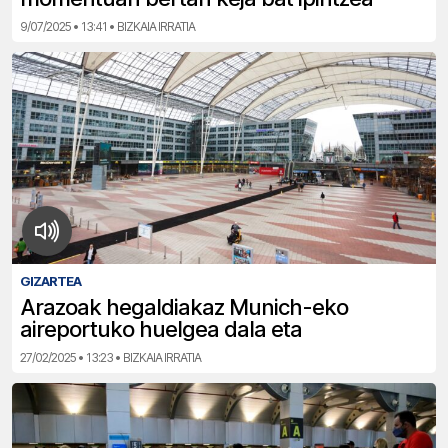
9/07/2025 • 13:41 • BIZKAIA IRRATIA
GIZARTEA
Arazoak hegaldiakaz Munich-eko
aireportuko huelgea dala eta
27/02/2025 • 13:23 • BIZKAIA IRRATIA