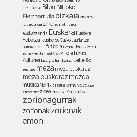
Bermeo
Begoña
Bilbo
Bilboko
bertsolaritza
bizkaia
Eleizbarrutia
bizkaiko
EHU
foru aldundia
euskal musika
Euskera
Euskera
euskaltzaindia
Hobetzen
euskerea
Eusko Jaurlaritza
futbola
Herriz Herri
Farmazia tartea
Gernika
kirola
kultura
Juan del Arco
Irakurrieran
Lekeitio
Kulturea
labayru fundazioa
meza
meza euskaraz
literaturea
meza euskeraz
mezea
musika
Netflix
prime video
osasuna
urte
zinea
zinema
Zine tartea
askotarako
zorionagurrak
zorionak
zorionak
emon