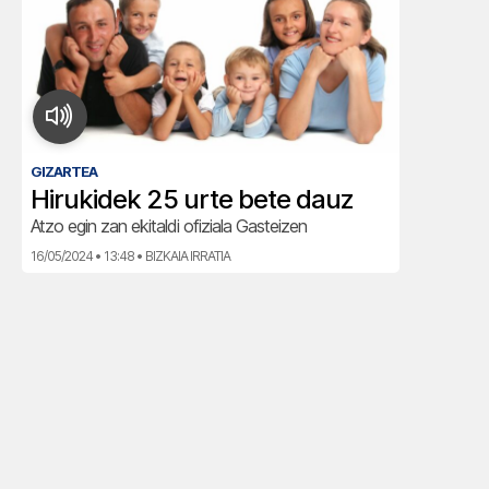
GIZARTEA
Hirukidek 25 urte bete dauz
Atzo egin zan ekitaldi ofiziala Gasteizen
16/05/2024 • 13:48 • BIZKAIA IRRATIA