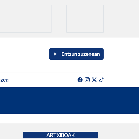
Entzun zuzenean
izea
ARTXIBOAK