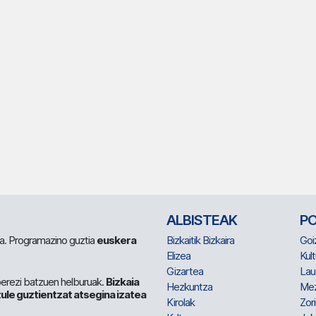
ALBISTEAK
P
 da. Programazino guztia
euskera
Bizkaitik Bizkaira
Goi
Elizea
Kult
Gizartea
Lau
berezi batzuen helburuak.
Bizkaia
Hezkuntza
Me
ule guztientzat atsegina izatea
Kirolak
Zor