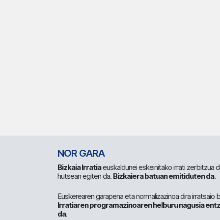
NOR GARA
Bizkaia Irratia
euskaldunei eskeinitako irrati zerbitzua
hutsean egiten da.
Bizkaiera batuan emitiduten da
.
Euskerearen garapena eta normalizazinoa dira irratsaio 
Irratiaren programazinoaren helburu nagusia entz
da
.