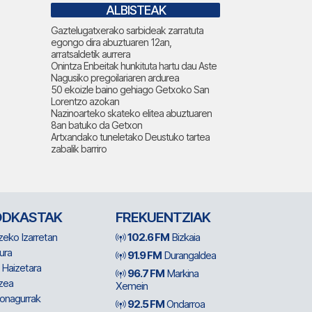
ALBISTEAK
Gaztelugatxerako sarbideak zarratuta
egongo dira abuztuaren 12an,
arratsaldetik aurrera
Onintza Enbeitak hunkituta hartu dau Aste
Nagusiko pregoilariaren ardurea
50 ekoizle baino gehiago Getxoko San
Lorentzo azokan
Nazinoarteko skateko elitea abuztuaren
8an batuko da Getxon
Artxandako tuneletako Deustuko tartea
zabalik barriro
ODKASTAK
FREKUENTZIAK
zeko Izarretan
102.6 FM
Bizkaia
ura
91.9 FM
Durangaldea
 Haizetara
96.7 FM
Markina
zea
Xemein
ionagurrak
92.5 FM
Ondarroa