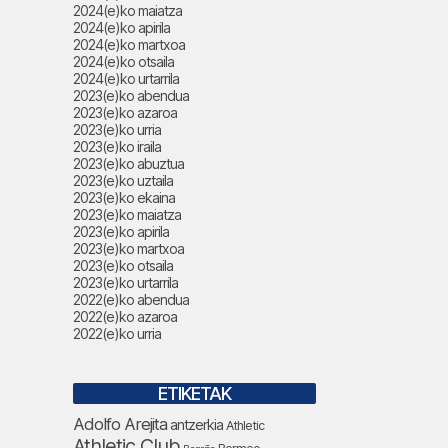
2024(e)ko maiatza
2024(e)ko apirila
2024(e)ko martxoa
2024(e)ko otsaila
2024(e)ko urtarrila
2023(e)ko abendua
2023(e)ko azaroa
2023(e)ko urria
2023(e)ko iraila
2023(e)ko abuztua
2023(e)ko uztaila
2023(e)ko ekaina
2023(e)ko maiatza
2023(e)ko apirila
2023(e)ko martxoa
2023(e)ko otsaila
2023(e)ko urtarrila
2022(e)ko abendua
2022(e)ko azaroa
2022(e)ko urria
ETIKETAK
Adolfo Arejita
antzerkia
Athletic
Athletic Club