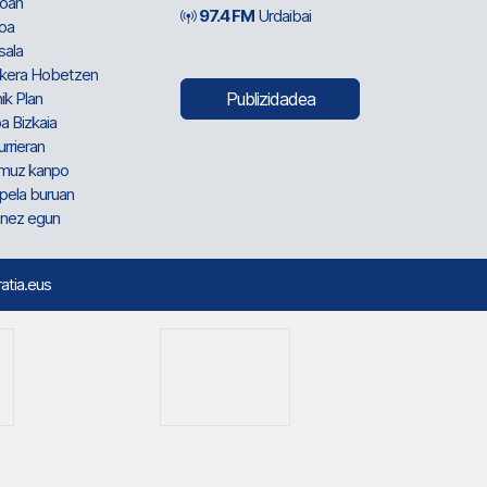
oan
97.4 FM
Urdaibai
oa
sala
kera Hobetzen
ik Plan
Publizidadea
a Bizkaia
urrieran
muz kanpo
pela buruan
nez egun
ratia.eus