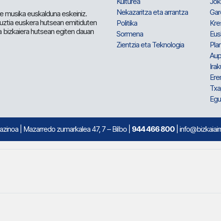
Kulturea
Jok
Nekazaritza eta arrantza
Gar
e musika euskalduna eskeiniz.
 guztia euskera hutsean emitiduten
Politika
Kre
a bizkaiera hutsean egiten dauan
Sormena
Eus
Zientzia eta Teknologia
Plan
Aup
Irak
Ere
Txa
Egu
mazinoa
| Mazarredo zumarkalea 47, 7 – Bilbo |
944 466 800
| info@bizkaiair