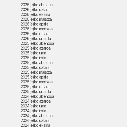
2026(e)ko abuztua
2026(e)ko uztaila
2026(e)ko ekaina
2026(e)ko maiatza
2026(e)ko apirila
2026(e)ko martxoa
2026(e)ko otsaila
2026(e)ko urtarrila
2025(e)ko abendua
2025(e)ko azaroa
2025(e)ko urria
2025(e)ko iraila
2025(e)ko abuztua
2025(e)ko uztaila
2025(e)ko maiatza
2025(e)ko apirila
2025(e)ko martxoa
2025(e)ko otsaila
2025(e)ko urtarrila
2024(e)ko abendua
2024(e)ko azaroa
2024(e)ko urria
2024(e)ko iraila
2024(e)ko abuztua
2024(e)ko uztaila
2024(e)ko ekaina