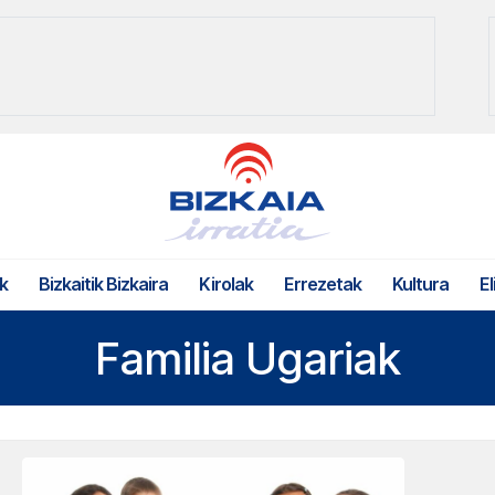
k
Bizkaitik Bizkaira
Kirolak
Errezetak
Kultura
El
Familia Ugariak