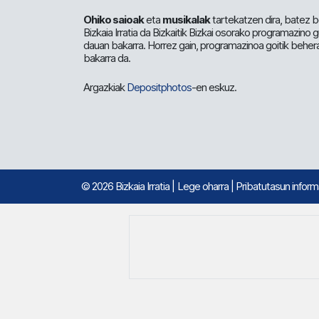
Ohiko saioak
eta
musikalak
tartekatzen dira, batez b
Bizkaia Irratia da Bizkaitik Bizkai osorako programazino
dauan bakarra. Horrez gain, programazinoa goitik beher
bakarra da.
Argazkiak
Depositphotos
-en eskuz.
© 2026 Bizkaia Irratia
|
Lege oharra
|
Pribatutasun infor