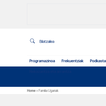
Bilatzailea
Programazinoa
Frekuentziak
Podkasta
Nekazaritza eta arrantza
Home
»
Familia Ugariak