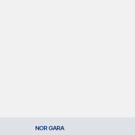
NOR GARA