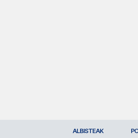
ALBISTEAK
P