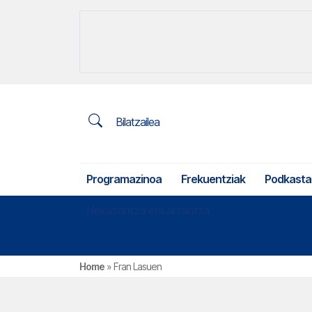
Bilatzailea
Programazinoa
Frekuentziak
Podkasta
Nekazaritza eta arrantza
Home
»
Fran Lasuen