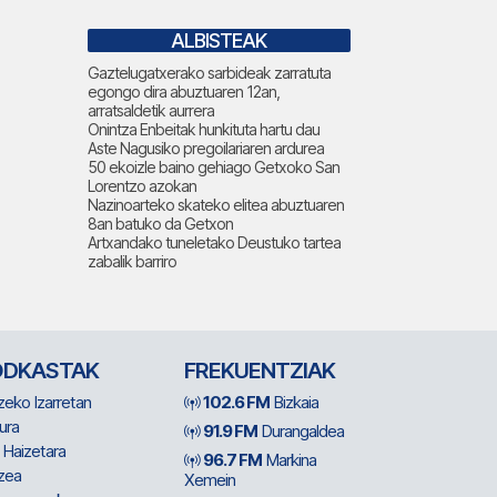
ALBISTEAK
Gaztelugatxerako sarbideak zarratuta
egongo dira abuztuaren 12an,
arratsaldetik aurrera
Onintza Enbeitak hunkituta hartu dau
Aste Nagusiko pregoilariaren ardurea
50 ekoizle baino gehiago Getxoko San
Lorentzo azokan
Nazinoarteko skateko elitea abuztuaren
8an batuko da Getxon
Artxandako tuneletako Deustuko tartea
zabalik barriro
ODKASTAK
FREKUENTZIAK
zeko Izarretan
102.6 FM
Bizkaia
ura
91.9 FM
Durangaldea
 Haizetara
96.7 FM
Markina
zea
Xemein