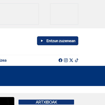
Entzun zuzenean
izea
ARTXIBOAK