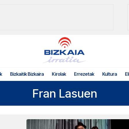
k
Bizkaitik Bizkaira
Kirolak
Errezetak
Kultura
El
Fran Lasuen