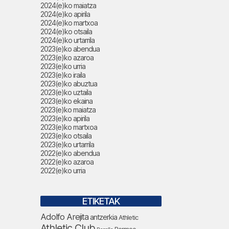
2024(e)ko maiatza
2024(e)ko apirila
2024(e)ko martxoa
2024(e)ko otsaila
2024(e)ko urtarrila
2023(e)ko abendua
2023(e)ko azaroa
2023(e)ko urria
2023(e)ko iraila
2023(e)ko abuztua
2023(e)ko uztaila
2023(e)ko ekaina
2023(e)ko maiatza
2023(e)ko apirila
2023(e)ko martxoa
2023(e)ko otsaila
2023(e)ko urtarrila
2022(e)ko abendua
2022(e)ko azaroa
2022(e)ko urria
ETIKETAK
Adolfo Arejita
antzerkia
Athletic
Athletic Club