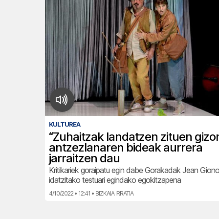
KULTUREA
“Zuhaitzak landatzen zituen gizo
antzezlanaren bideak aurrera
jarraitzen dau
Kritikariek goraipatu egin dabe Gorakadak Jean Gion
idatzitako testuari egindako egokitzapena
4/10/2022 • 12:41 • BIZKAIA IRRATIA