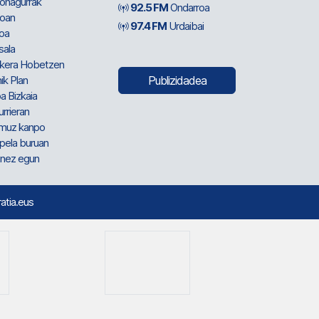
ionagurrak
92.5 FM
Ondarroa
oan
97.4 FM
Urdaibai
oa
sala
kera Hobetzen
ik Plan
Publizidadea
a Bizkaia
urrieran
muz kanpo
pela buruan
nez egun
ratia.eus