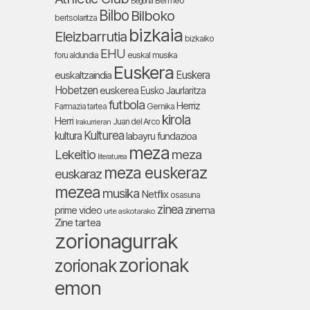
Bermeo
Begoña
Bilbo
Bilboko
bertsolaritza
bizkaia
Eleizbarrutia
bizkaiko
EHU
foru aldundia
euskal musika
Euskera
Euskera
euskaltzaindia
Hobetzen
euskerea
Eusko Jaurlaritza
futbola
Herriz
Farmazia tartea
Gernika
kirola
Herri
Juan del Arco
Irakurrieran
Kulturea
kultura
labayru fundazioa
meza
Lekeitio
meza
literaturea
meza euskeraz
euskaraz
mezea
musika
Netflix
osasuna
zinea
zinema
prime video
urte askotarako
Zine tartea
zorionagurrak
zorionak
zorionak
emon