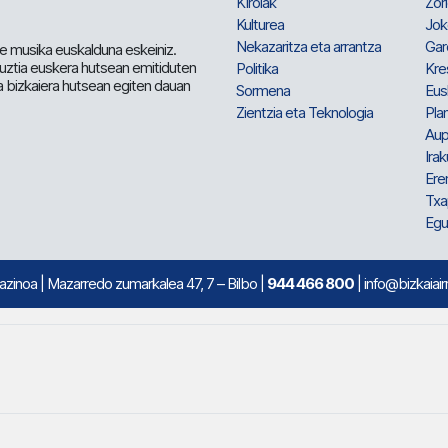
Kirolak
Zor
Kulturea
Jok
Nekazaritza eta arrantza
Gar
e musika euskalduna eskeiniz.
 guztia euskera hutsean emitiduten
Politika
Kre
a bizkaiera hutsean egiten dauan
Sormena
Eus
Zientzia eta Teknologia
Plan
Aup
Irak
Ere
Txa
Egu
mazinoa
| Mazarredo zumarkalea 47, 7 – Bilbo |
944 466 800
| info@bizkaiair