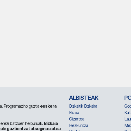
ALBISTEAK
P
 da. Programazino guztia
euskera
Bizkaitik Bizkaira
Goi
Elizea
Kult
Gizartea
Lau
berezi batzuen helburuak.
Bizkaia
Hezkuntza
Me
ule guztientzat atsegina izatea