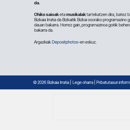
da
.
Ohiko saioak
eta
musikalak
tartekatzen dira, batez b
Bizkaia Irratia da Bizkaitik Bizkai osorako programazino
dauan bakarra. Horrez gain, programazinoa goitik beher
bakarra da.
Argazkiak
Depositphotos
-en eskuz.
© 2026 Bizkaia Irratia
|
Lege oharra
|
Pribatutasun infor