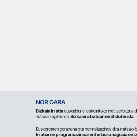
NOR GARA
Bizkaia Irratia
euskaldunei eskeinitako irrati zerbitzua
hutsean egiten da.
Bizkaiera batuan emitiduten da
.
Euskerearen garapena eta normalizazinoa dira irratsaio 
Irratiaren programazinoaren helburu nagusia entz