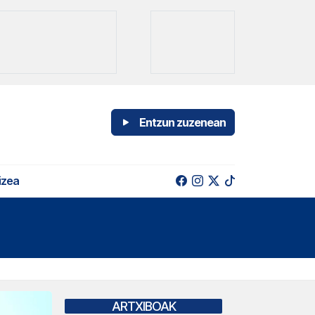
Entzun zuzenean
izea
ARTXIBOAK