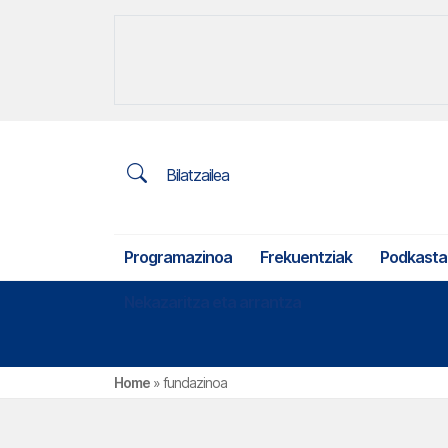
Bilatzailea
Programazinoa
Frekuentziak
Podkasta
Nekazaritza eta arrantza
Home
»
fundazinoa