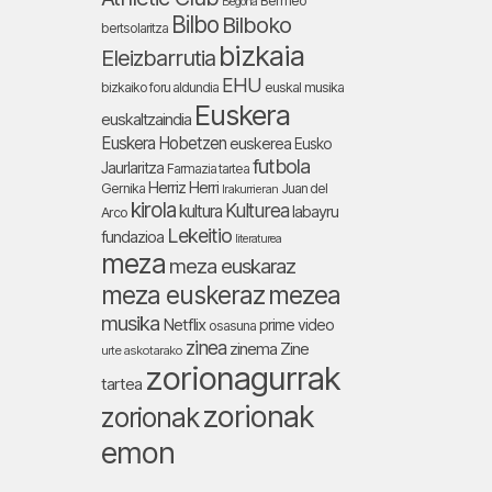
Bermeo
Begoña
Bilbo
Bilboko
bertsolaritza
bizkaia
Eleizbarrutia
EHU
bizkaiko foru aldundia
euskal musika
Euskera
euskaltzaindia
Euskera Hobetzen
euskerea
Eusko
futbola
Jaurlaritza
Farmazia tartea
Herriz Herri
Gernika
Juan del
Irakurrieran
kirola
Kulturea
kultura
labayru
Arco
Lekeitio
fundazioa
literaturea
meza
meza euskaraz
meza euskeraz
mezea
musika
Netflix
prime video
osasuna
zinea
zinema
Zine
urte askotarako
zorionagurrak
tartea
zorionak
zorionak
emon