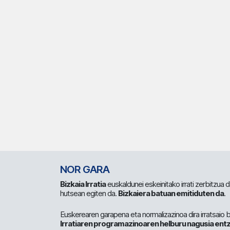
NOR GARA
Bizkaia Irratia
euskaldunei eskeinitako irrati zerbitzua
hutsean egiten da.
Bizkaiera batuan emitiduten da
.
Euskerearen garapena eta normalizazinoa dira irratsaio 
Irratiaren programazinoaren helburu nagusia entz