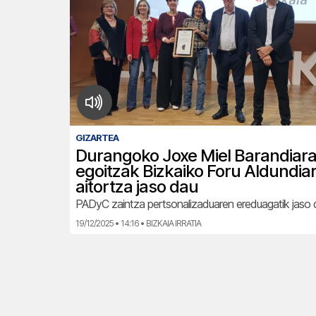
GIZARTEA
Durangoko Joxe Miel Barandiar
egoitzak Bizkaiko Foru Aldundia
aitortza jaso dau
PADyC zaintza pertsonalizaduaren ereduagatik jaso d
19/12/2025 • 14:16 • BIZKAIA IRRATIA