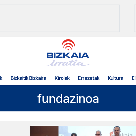
k
Bizkaitik Bizkaira
Kirolak
Errezetak
Kultura
El
fundazinoa