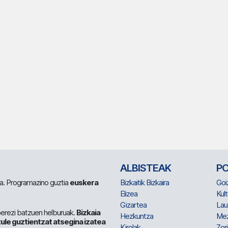
ALBISTEAK
P
 da. Programazino guztia
euskera
Bizkaitik Bizkaira
Goi
Elizea
Kult
Gizartea
Lau
berezi batzuen helburuak.
Bizkaia
Hezkuntza
Me
ule guztientzat atsegina izatea
Kirolak
Zor