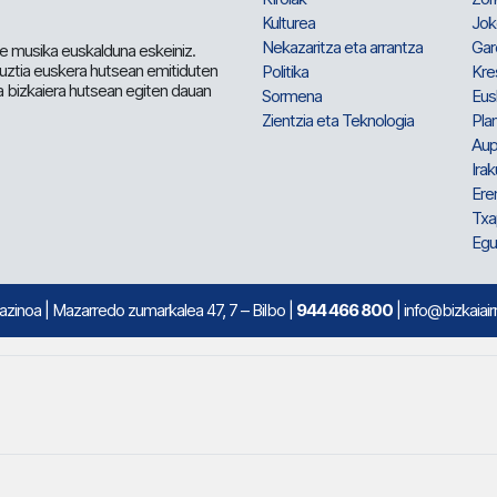
Kulturea
Jok
Nekazaritza eta arrantza
Gar
e musika euskalduna eskeiniz.
 guztia euskera hutsean emitiduten
Politika
Kre
a bizkaiera hutsean egiten dauan
Sormena
Eus
Zientzia eta Teknologia
Plan
Aup
Irak
Ere
Txa
Egu
mazinoa
| Mazarredo zumarkalea 47, 7 – Bilbo |
944 466 800
| info@bizkaiair