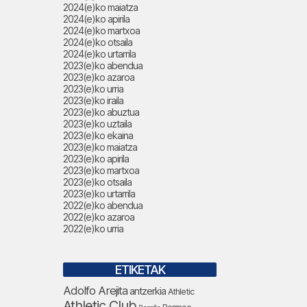
2024(e)ko maiatza
2024(e)ko apirila
2024(e)ko martxoa
2024(e)ko otsaila
2024(e)ko urtarrila
2023(e)ko abendua
2023(e)ko azaroa
2023(e)ko urria
2023(e)ko iraila
2023(e)ko abuztua
2023(e)ko uztaila
2023(e)ko ekaina
2023(e)ko maiatza
2023(e)ko apirila
2023(e)ko martxoa
2023(e)ko otsaila
2023(e)ko urtarrila
2022(e)ko abendua
2022(e)ko azaroa
2022(e)ko urria
ETIKETAK
Adolfo Arejita
antzerkia
Athletic
Athletic Club