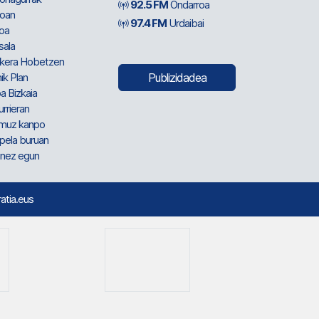
92.5 FM
Ondarroa
oan
97.4 FM
Urdaibai
oa
sala
kera Hobetzen
ik Plan
Publizidadea
a Bizkaia
urrieran
muz kanpo
pela buruan
nez egun
ratia.eus