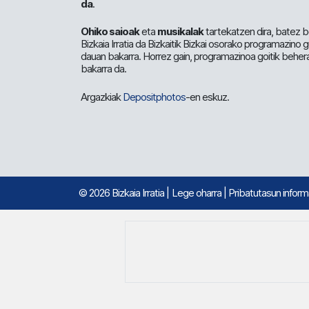
da
.
Ohiko saioak
eta
musikalak
tartekatzen dira, batez b
Bizkaia Irratia da Bizkaitik Bizkai osorako programazino
dauan bakarra. Horrez gain, programazinoa goitik beher
bakarra da.
Argazkiak
Depositphotos
-en eskuz.
© 2026 Bizkaia Irratia
|
Lege oharra
|
Pribatutasun infor