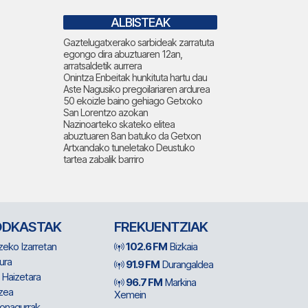
ALBISTEAK
Gaztelugatxerako sarbideak zarratuta
egongo dira abuztuaren 12an,
arratsaldetik aurrera
Onintza Enbeitak hunkituta hartu dau
Aste Nagusiko pregoilariaren ardurea
50 ekoizle baino gehiago Getxoko
San Lorentzo azokan
Nazinoarteko skateko elitea
abuztuaren 8an batuko da Getxon
Artxandako tuneletako Deustuko
tartea zabalik barriro
ODKASTAK
FREKUENTZIAK
zeko Izarretan
102.6 FM
Bizkaia
ura
91.9 FM
Durangaldea
 Haizetara
96.7 FM
Markina
zea
Xemein
ionagurrak