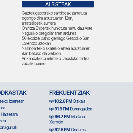
ALBISTEAK
Gaztelugatxerako sarbideak zarratuta
egongo dira abuztuaren 12an,
arratsaldetik aurrera
Onintza Enbeitak hunkituta hartu dau Aste
Nagusiko pregoilariaren ardurea
50 ekoizle baino gehiago Getxoko San
Lorentzo azokan
Nazinoarteko skateko elitea abuztuaren
8an batuko da Getxon
Artxandako tuneletako Deustuko tartea
zabalik barriro
ODKASTAK
FREKUENTZIAK
zeko Izarretan
102.6 FM
Bizkaia
ura
91.9 FM
Durangaldea
 Haizetara
96.7 FM
Markina
zea
Xemein
ionagurrak
92.5 FM
Ondarroa