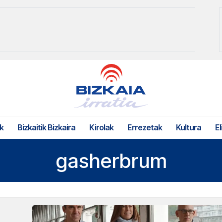
k
Bizkaitik Bizkaira
Kirolak
Errezetak
Kultura
El
gasherbrum