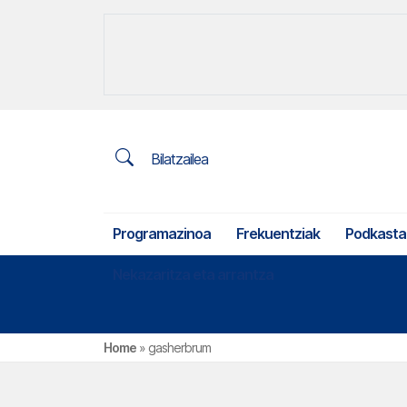
Bilatzailea
Programazinoa
Frekuentziak
Podkasta
Nekazaritza eta arrantza
Home
»
gasherbrum