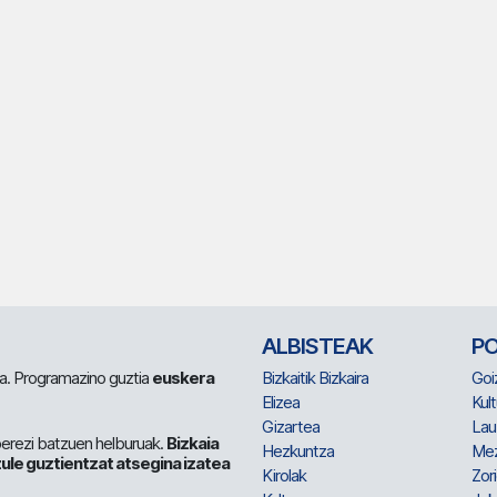
ALBISTEAK
P
 da. Programazino guztia
euskera
Bizkaitik Bizkaira
Goi
Elizea
Kult
Gizartea
Lau
berezi batzuen helburuak.
Bizkaia
Hezkuntza
Me
ule guztientzat atsegina izatea
Kirolak
Zor