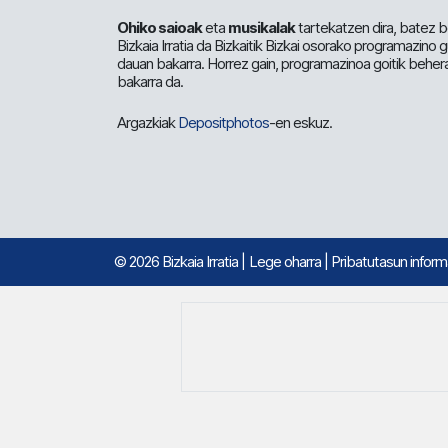
Ohiko saioak
eta
musikalak
tartekatzen dira, batez b
Bizkaia Irratia da Bizkaitik Bizkai osorako programazino
dauan bakarra. Horrez gain, programazinoa goitik beher
bakarra da.
Argazkiak
Depositphotos
-en eskuz.
© 2026 Bizkaia Irratia
|
Lege oharra
|
Pribatutasun infor