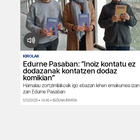
KIROLAK
Edurne Pasaban: “Inoiz kontatu ez
dodazanak kontatzen dodaz
komikian”
Hamalau zortzimilakoak igo ebazan lehen emakumea izan
zan Edurne Pasaban
5/12/2025 • 14:45 • BIZKAIA IRRATIA