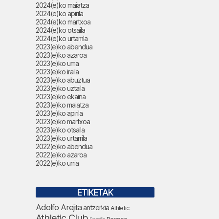
2024(e)ko maiatza
2024(e)ko apirila
2024(e)ko martxoa
2024(e)ko otsaila
2024(e)ko urtarrila
2023(e)ko abendua
2023(e)ko azaroa
2023(e)ko urria
2023(e)ko iraila
2023(e)ko abuztua
2023(e)ko uztaila
2023(e)ko ekaina
2023(e)ko maiatza
2023(e)ko apirila
2023(e)ko martxoa
2023(e)ko otsaila
2023(e)ko urtarrila
2022(e)ko abendua
2022(e)ko azaroa
2022(e)ko urria
ETIKETAK
Adolfo Arejita
antzerkia
Athletic
Athletic Club