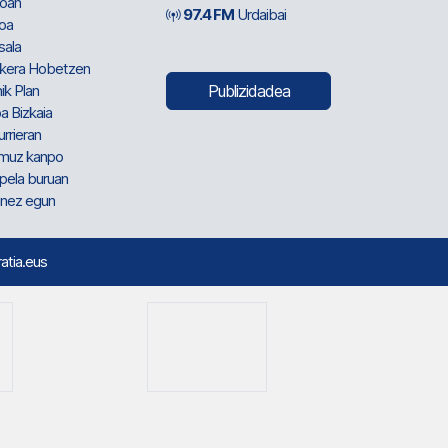
oan
97.4 FM
Urdaibai
oa
sala
kera Hobetzen
ik Plan
Publizidadea
a Bizkaia
urrieran
muz kanpo
pela buruan
nez egun
ratia.eus