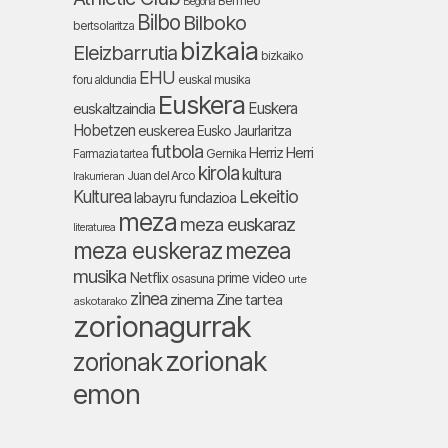
Bermeo
Begoña
Bilbo
Bilboko
bertsolaritza
bizkaia
Eleizbarrutia
bizkaiko
EHU
foru aldundia
euskal musika
Euskera
Euskera
euskaltzaindia
Hobetzen
euskerea
Eusko Jaurlaritza
futbola
Herriz Herri
Farmazia tartea
Gernika
kirola
kultura
Juan del Arco
Irakurrieran
Lekeitio
Kulturea
labayru fundazioa
meza
meza euskaraz
literaturea
meza euskeraz
mezea
musika
Netflix
prime video
osasuna
urte
zinea
zinema
Zine tartea
askotarako
zorionagurrak
zorionak
zorionak
emon