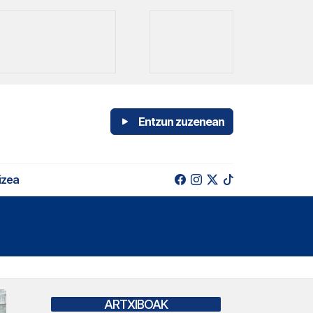
Entzun zuzenean
izea
ARTXIBOAK