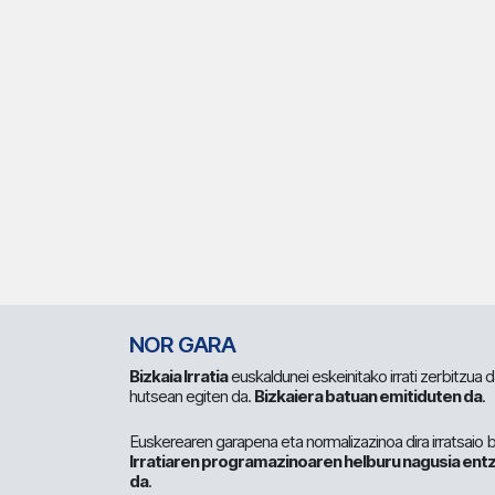
NOR GARA
Bizkaia Irratia
euskaldunei eskeinitako irrati zerbitzua
hutsean egiten da.
Bizkaiera batuan emitiduten da
.
Euskerearen garapena eta normalizazinoa dira irratsaio 
Irratiaren programazinoaren helburu nagusia entz
da
.