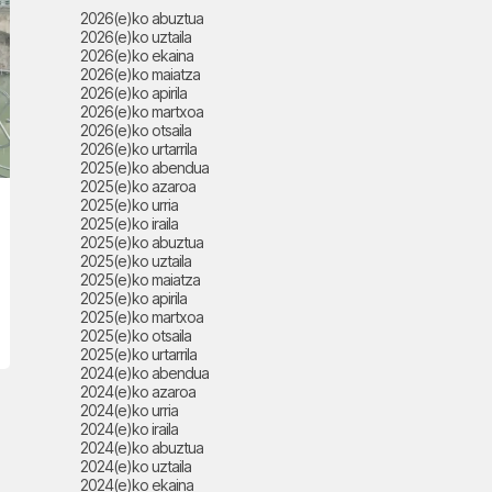
2026(e)ko abuztua
2026(e)ko uztaila
2026(e)ko ekaina
2026(e)ko maiatza
2026(e)ko apirila
2026(e)ko martxoa
2026(e)ko otsaila
2026(e)ko urtarrila
2025(e)ko abendua
2025(e)ko azaroa
2025(e)ko urria
2025(e)ko iraila
2025(e)ko abuztua
2025(e)ko uztaila
2025(e)ko maiatza
2025(e)ko apirila
2025(e)ko martxoa
2025(e)ko otsaila
2025(e)ko urtarrila
2024(e)ko abendua
2024(e)ko azaroa
2024(e)ko urria
2024(e)ko iraila
2024(e)ko abuztua
2024(e)ko uztaila
2024(e)ko ekaina