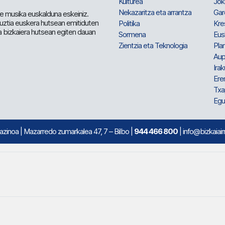
Kulturea
Jok
Nekazaritza eta arrantza
Gar
e musika euskalduna eskeiniz.
 guztia euskera hutsean emitiduten
Politika
Kre
a bizkaiera hutsean egiten dauan
Sormena
Eus
Zientzia eta Teknologia
Plan
Aup
Irak
Ere
Txa
Egu
mazinoa
| Mazarredo zumarkalea 47, 7 – Bilbo |
944 466 800
| info@bizkaiair