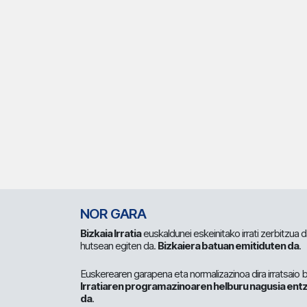
NOR GARA
Bizkaia Irratia
euskaldunei eskeinitako irrati zerbitzua
hutsean egiten da.
Bizkaiera batuan emitiduten da
.
Euskerearen garapena eta normalizazinoa dira irratsaio 
Irratiaren programazinoaren helburu nagusia entz
da
.