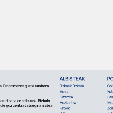
ALBISTEAK
P
 da. Programazino guztia
euskera
Bizkaitik Bizkaira
Goi
Elizea
Kult
Gizartea
Lau
berezi batzuen helburuak.
Bizkaia
Hezkuntza
Me
ule guztientzat atsegina izatea
Kirolak
Zor