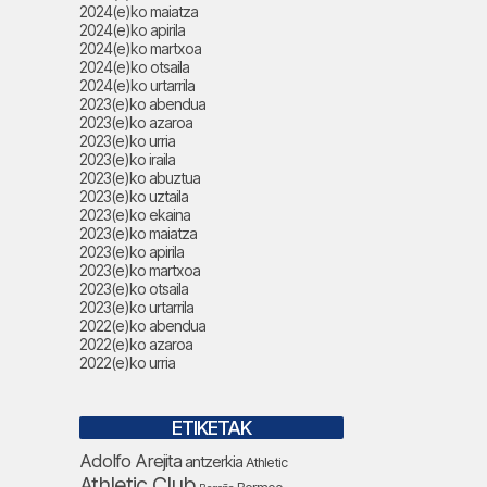
2024(e)ko maiatza
2024(e)ko apirila
2024(e)ko martxoa
2024(e)ko otsaila
2024(e)ko urtarrila
2023(e)ko abendua
2023(e)ko azaroa
2023(e)ko urria
2023(e)ko iraila
2023(e)ko abuztua
2023(e)ko uztaila
2023(e)ko ekaina
2023(e)ko maiatza
2023(e)ko apirila
2023(e)ko martxoa
2023(e)ko otsaila
2023(e)ko urtarrila
2022(e)ko abendua
2022(e)ko azaroa
2022(e)ko urria
ETIKETAK
Adolfo Arejita
antzerkia
Athletic
Athletic Club