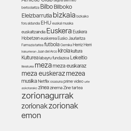
Bermeo
Begoña
Bilbo
Bilboko
bertsolaritza
bizkaia
Eleizbarrutia
bizkaiko
EHU
foru aldundia
euskal musika
Euskera
Euskera
euskaltzaindia
Hobetzen
euskerea
Eusko Jaurlaritza
futbola
Herriz Herri
Farmazia tartea
Gernika
kirola
kultura
Juan del Arco
Irakurrieran
Lekeitio
Kulturea
labayru fundazioa
meza
meza euskaraz
literaturea
meza euskeraz
mezea
musika
Netflix
prime video
osasuna
urte
zinea
zinema
Zine tartea
askotarako
zorionagurrak
zorionak
zorionak
emon