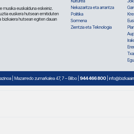
Kulturea
Jok
Nekazaritza eta arrantza
Gar
e musika euskalduna eskeiniz.
 guztia euskera hutsean emitiduten
Politika
Kre
a bizkaiera hutsean egiten dauan
Sormena
Eus
Zientzia eta Teknologia
Plan
Aup
Irak
Ere
Txa
Egu
mazinoa
| Mazarredo zumarkalea 47, 7 – Bilbo |
944 466 800
| info@bizkaiair