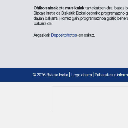
Ohiko saioak
eta
musikalak
tartekatzen dira, batez b
Bizkaia Irratia da Bizkaitik Bizkai osorako programazino
dauan bakarra. Horrez gain, programazinoa goitik beher
bakarra da.
Argazkiak
Depositphotos
-en eskuz.
© 2026 Bizkaia Irratia
|
Lege oharra
|
Pribatutasun infor