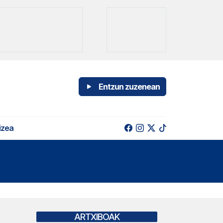
Entzun zuzenean
izea
ARTXIBOAK