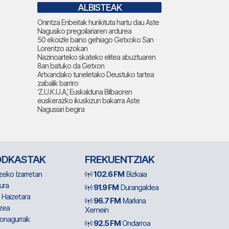
ALBISTEAK
Onintza Enbeitak hunkituta hartu dau Aste
Nagusiko pregoilariaren ardurea
50 ekoizle baino gehiago Getxoko San
Lorentzo azokan
Nazinoarteko skateko elitea abuztuaren
8an batuko da Getxon
Artxandako tuneletako Deustuko tartea
zabalik barriro
‘Z.U.K.U.A.’, Euskalduna Bilbaoren
euskerazko ikuskizun bakarra Aste
Nagusiari begira
ODKASTAK
FREKUENTZIAK
zeko Izarretan
102.6 FM
Bizkaia
ura
91.9 FM
Durangaldea
 Haizetara
96.7 FM
Markina
zea
Xemein
ionagurrak
92.5 FM
Ondarroa