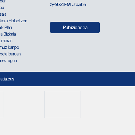
oan
97.4 FM
Urdaibai
oa
sala
kera Hobetzen
ik Plan
Publizidadea
a Bizkaia
urrieran
muz kanpo
pela buruan
nez egun
ratia.eus