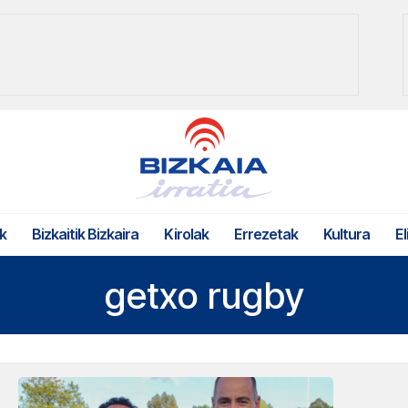
k
Bizkaitik Bizkaira
Kirolak
Errezetak
Kultura
El
getxo rugby