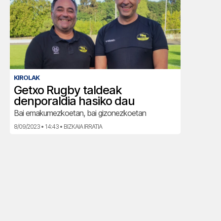
KIROLAK
Getxo Rugby taldeak
denporaldia hasiko dau
Bai emakumezkoetan, bai gizonezkoetan
8/09/2023 • 14:43 • BIZKAIA IRRATIA