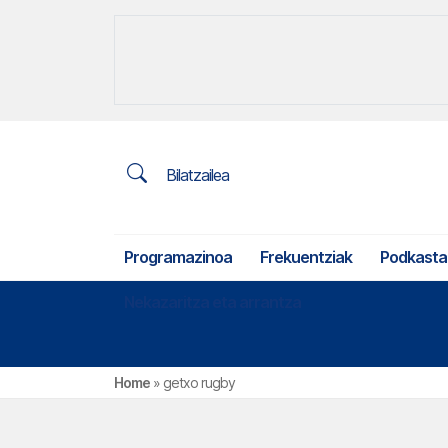
Bilatzailea
Programazinoa
Frekuentziak
Podkasta
Nekazaritza eta arrantza
Home
»
getxo rugby