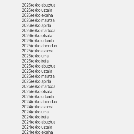
2026(e)ko abuztua
2026(e)ko uztaila
2026(e)ko ekaina
2026(e)ko maiatza
2026(e)ko apirila
2026(e)ko martxoa
2026(e)ko otsaila
2026(e)ko urtarrila
2025(e)ko abendua
2025(e)ko azaroa
2025(e)ko urria
2025(e)ko iraila
2025(e)ko abuztua
2025(e)ko uztaila
2025(e)ko maiatza
2025(e)ko apirila
2025(e)ko martxoa
2025(e)ko otsaila
2025(e)ko urtarrila
2024(e)ko abendua
2024(e)ko azaroa
2024(e)ko urria
2024(e)ko iraila
2024(e)ko abuztua
2024(e)ko uztaila
2024(e)ko ekaina