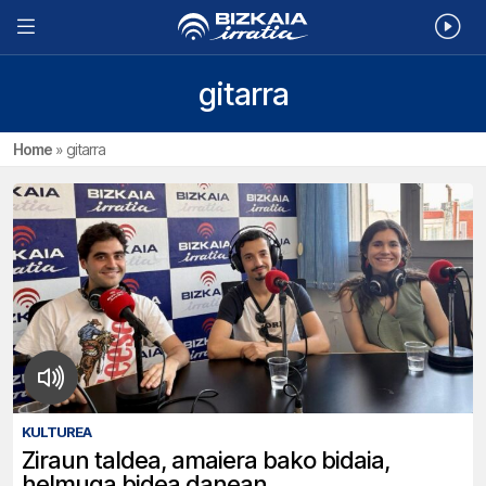
gitarra
Home
»
gitarra
KULTUREA
Ziraun taldea, amaiera bako bidaia,
helmuga bidea danean