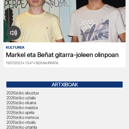
KULTUREA
Markel eta Beñat gitarra-joleen olinpoan
19/07/2023 • 13:47 • BIZKAIA IRRATIA
ARTXIBOAK
2026(e)ko abuztua
2026(e)ko uztaila
2026(e)ko ekaina
2026(e)ko maiatza
2026(e)ko apirila
2026(e)ko martxoa
2026(e)ko otsaila
2026(e)ko urtarrila