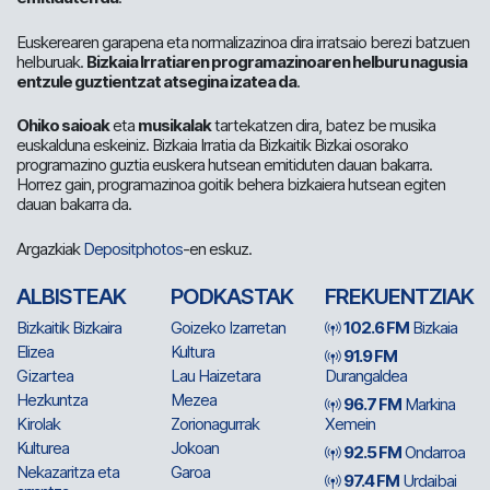
Euskerearen garapena eta normalizazinoa dira irratsaio berezi batzuen
helburuak.
Bizkaia Irratiaren programazinoaren helburu nagusia
entzule guztientzat atsegina izatea da
.
Ohiko saioak
eta
musikalak
tartekatzen dira, batez be musika
euskalduna eskeiniz. Bizkaia Irratia da Bizkaitik Bizkai osorako
programazino guztia euskera hutsean emitiduten dauan bakarra.
Horrez gain, programazinoa goitik behera bizkaiera hutsean egiten
dauan bakarra da.
Argazkiak
Depositphotos
-en eskuz.
ALBISTEAK
PODKASTAK
FREKUENTZIAK
Bizkaitik Bizkaira
Goizeko Izarretan
102.6 FM
Bizkaia
Elizea
Kultura
91.9 FM
Gizartea
Lau Haizetara
Durangaldea
Hezkuntza
Mezea
96.7 FM
Markina
Kirolak
Zorionagurrak
Xemein
Kulturea
Jokoan
92.5 FM
Ondarroa
Nekazaritza eta
Garoa
97.4 FM
Urdaibai