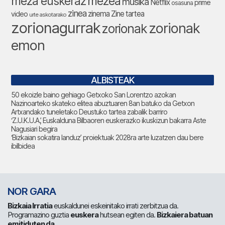
meza euskeraz
mezea
musika
Netflix
prime
osasuna
zinea
zinema
Zine tartea
video
urte askotarako
zorionagurrak
zorionak
zorionak
emon
ALBISTEAK
50 ekoizle baino gehiago Getxoko San Lorentzo azokan
Nazinoarteko skateko elitea abuztuaren 8an batuko da Getxon
Artxandako tuneletako Deustuko tartea zabalik barriro
‘Z.U.K.U.A.’, Euskalduna Bilbaoren euskerazko ikuskizun bakarra Aste
Nagusiari begira
‘Bizkaian sokatira landuz’ proiektuak 2028ra arte luzatzen dau bere
ibilbidea
NOR GARA
Bizkaia Irratia
euskaldunei eskeinitako irrati zerbitzua da.
Programazino guztia
euskera
hutsean egiten da.
Bizkaiera batuan
emitiduten da
.