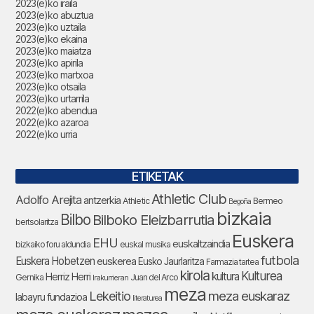
2023(e)ko iraila
2023(e)ko abuztua
2023(e)ko uztaila
2023(e)ko ekaina
2023(e)ko maiatza
2023(e)ko apirila
2023(e)ko martxoa
2023(e)ko otsaila
2023(e)ko urtarrila
2022(e)ko abendua
2022(e)ko azaroa
2022(e)ko urria
ETIKETAK
Athletic Club
Adolfo Arejita
antzerkia
Bermeo
Athletic
Begoña
bizkaia
Bilbo
Bilboko Eleizbarrutia
bertsolaritza
Euskera
EHU
euskaltzaindia
bizkaiko foru aldundia
euskal musika
futbola
Euskera Hobetzen
euskerea
Eusko Jaurlaritza
Farmazia tartea
kirola
Kulturea
kultura
Herriz Herri
Gernika
Juan del Arco
Irakurrieran
meza
Lekeitio
meza euskaraz
labayru fundazioa
literaturea