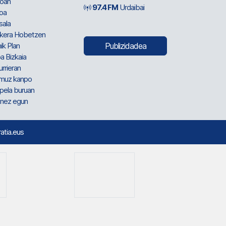
oan
97.4 FM
Urdaibai
oa
sala
kera Hobetzen
ik Plan
Publizidadea
a Bizkaia
urrieran
muz kanpo
pela buruan
nez egun
ratia.eus