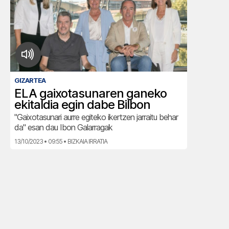
GIZARTEA
ELA gaixotasunaren ganeko
ekitaldia egin dabe Bilbon
"Gaixotasunari aurre egiteko ikertzen jarraitu behar
da" esan dau Ibon Galarragak
13/10/2023 • 09:55 • BIZKAIA IRRATIA