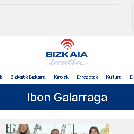
k
Bizkaitik Bizkaira
Kirolak
Errezetak
Kultura
El
Ibon Galarraga