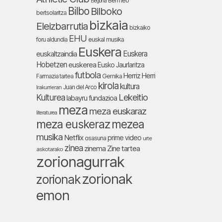
Bermeo
Begoña
Bilbo
Bilboko
bertsolaritza
bizkaia
Eleizbarrutia
bizkaiko
EHU
foru aldundia
euskal musika
Euskera
Euskera
euskaltzaindia
Hobetzen
euskerea
Eusko Jaurlaritza
futbola
Herriz Herri
Farmazia tartea
Gernika
kirola
kultura
Juan del Arco
Irakurrieran
Lekeitio
Kulturea
labayru fundazioa
meza
meza euskaraz
literaturea
meza euskeraz
mezea
musika
Netflix
prime video
osasuna
urte
zinea
zinema
Zine tartea
askotarako
zorionagurrak
zorionak
zorionak
emon