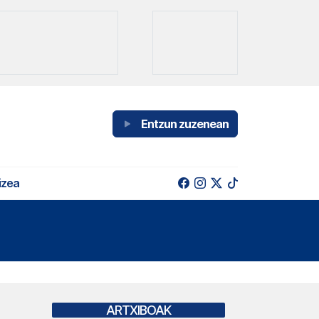
Entzun zuzenean
izea
ARTXIBOAK