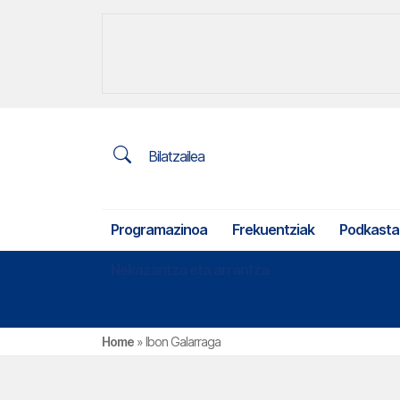
Bilatzailea
Programazinoa
Frekuentziak
Podkasta
Nekazaritza eta arrantza
Home
»
Ibon Galarraga