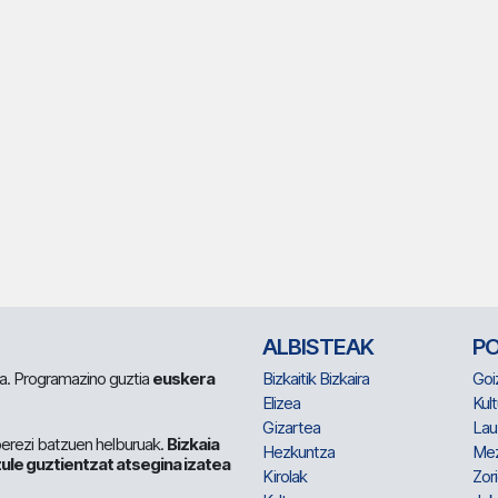
ALBISTEAK
P
 da. Programazino guztia
euskera
Bizkaitik Bizkaira
Goi
Elizea
Kult
Gizartea
Lau
berezi batzuen helburuak.
Bizkaia
Hezkuntza
Me
ule guztientzat atsegina izatea
Kirolak
Zor