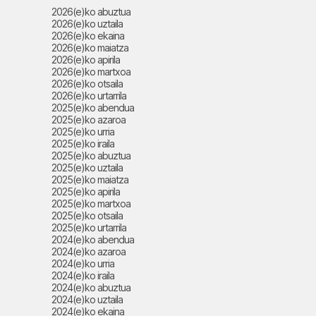
2026(e)ko abuztua
2026(e)ko uztaila
2026(e)ko ekaina
2026(e)ko maiatza
2026(e)ko apirila
2026(e)ko martxoa
2026(e)ko otsaila
2026(e)ko urtarrila
2025(e)ko abendua
2025(e)ko azaroa
2025(e)ko urria
2025(e)ko iraila
2025(e)ko abuztua
2025(e)ko uztaila
2025(e)ko maiatza
2025(e)ko apirila
2025(e)ko martxoa
2025(e)ko otsaila
2025(e)ko urtarrila
2024(e)ko abendua
2024(e)ko azaroa
2024(e)ko urria
2024(e)ko iraila
2024(e)ko abuztua
2024(e)ko uztaila
2024(e)ko ekaina