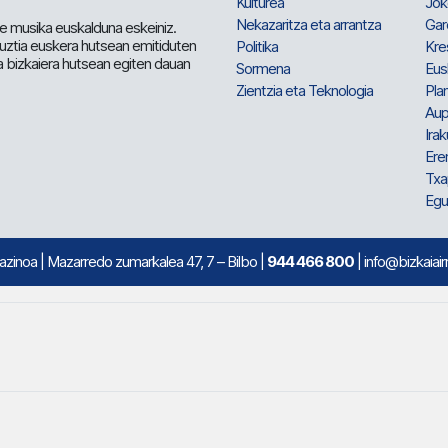
Kulturea
Jok
Nekazaritza eta arrantza
Gar
e musika euskalduna eskeiniz.
 guztia euskera hutsean emitiduten
Politika
Kre
a bizkaiera hutsean egiten dauan
Sormena
Eus
Zientzia eta Teknologia
Plan
Aup
Irak
Ere
Txa
Egu
mazinoa
| Mazarredo zumarkalea 47, 7 – Bilbo |
944 466 800
| info@bizkaiair