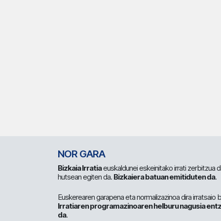
NOR GARA
Bizkaia Irratia
euskaldunei eskeinitako irrati zerbitzua
hutsean egiten da.
Bizkaiera batuan emitiduten da
.
Euskerearen garapena eta normalizazinoa dira irratsaio 
Irratiaren programazinoaren helburu nagusia entz
da
.