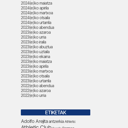
2024(e)ko maiatza
2024(e)ko apirila
2024(e)ko martxoa
2024(e)ko otsaila
2024(e)ko urtarrila
2023(e)ko abendua
2023(e)ko azaroa
2023(e)ko urria
2023(e)ko iraila
2023(e)ko abuztua
2023(e)ko uztaila
2023(e)ko ekaina
2023(e)ko maiatza
2023(e)ko apirila
2023(e)ko martxoa
2023(e)ko otsaila
2023(e)ko urtarrila
2022(e)ko abendua
2022(e)ko azaroa
2022(e)ko urria
ETIKETAK
Adolfo Arejita
antzerkia
Athletic
Athletic Club