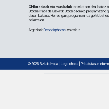
Ohiko saioak
eta
musikalak
tartekatzen dira, batez b
Bizkaia Irratia da Bizkaitik Bizkai osorako programazino
dauan bakarra. Horrez gain, programazinoa goitik beher
bakarra da.
Argazkiak
Depositphotos
-en eskuz.
© 2026 Bizkaia Irratia
|
Lege oharra
|
Pribatutasun infor