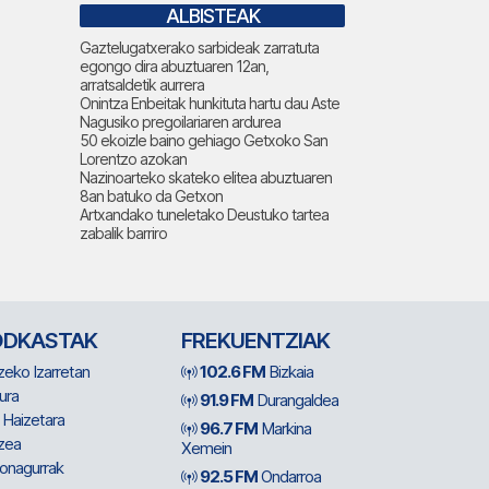
ALBISTEAK
Gaztelugatxerako sarbideak zarratuta
egongo dira abuztuaren 12an,
arratsaldetik aurrera
Onintza Enbeitak hunkituta hartu dau Aste
Nagusiko pregoilariaren ardurea
50 ekoizle baino gehiago Getxoko San
Lorentzo azokan
Nazinoarteko skateko elitea abuztuaren
8an batuko da Getxon
Artxandako tuneletako Deustuko tartea
zabalik barriro
ODKASTAK
FREKUENTZIAK
zeko Izarretan
102.6 FM
Bizkaia
ura
91.9 FM
Durangaldea
 Haizetara
96.7 FM
Markina
zea
Xemein
ionagurrak
92.5 FM
Ondarroa