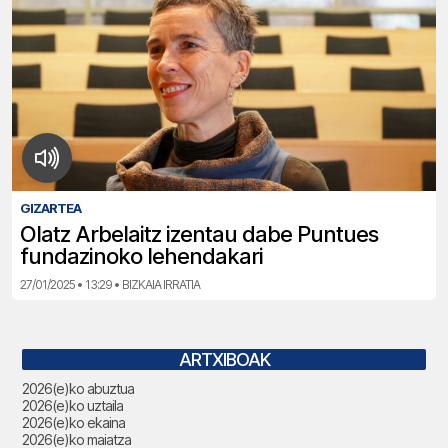
GIZARTEA
Olatz Arbelaitz izentau dabe Puntues
fundazinoko lehendakari
27/01/2025 • 13:29 • BIZKAIA IRRATIA
ARTXIBOAK
2026(e)ko abuztua
2026(e)ko uztaila
2026(e)ko ekaina
2026(e)ko maiatza