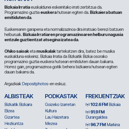
Bizkaia Irratia
euskaldunei eskeinitako irrati zerbitzua da.
Programazino guztia
euskera
hutsean egiten da.
Bizkaiera batuan
emitiduten da
.
Euskerearen garapena eta normalizazinoa dira irratsaio berezi batzuen
helburuak.
Bizkaia Irratiaren programazinoaren helburu nagusia
entzule guztientzat atsegina izatea da
.
Ohiko saioak
eta
musikalak
tartekatzen dira, batez be musika
euskalduna eskeiniz. Bizkaia Irratia da Bizkaitik Bizkai osorako
programazino guztia euskera hutsean emitiduten dauan bakarra.
Horrez gain, programazinoa goitik behera bizkaiera hutsean egiten
dauan bakarra da.
Argazkiak
Depositphotos
-en eskuz.
ALBISTEAK
PODKASTAK
FREKUENTZIAK
Bizkaitik Bizkaira
Goizeko Izarretan
102.6 FM
Bizkaia
Elizea
Kultura
91.9 FM
Gizartea
Lau Haizetara
Durangaldea
Hezkuntza
Mezea
96.7 FM
Markina