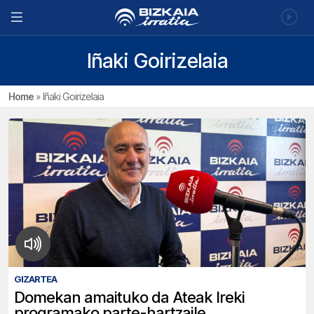
Iñaki Goirizelaia
Home
»
Iñaki Goirizelaia
GIZARTEA
Domekan amaituko da Ateak Ireki
programako parte-hartzaile