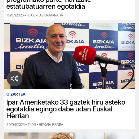
estatubatuarren egotaldia
16/07/2025 • 10:08 • BIZKAIA IRRATIA
GIZARTEA
Ipar Ameriketako 33 gaztek hiru asteko
egotaldia egingo dabe udan Euskal
Herrian
30/04/2025 • 11:06 • BIZKAIA IRRATIA