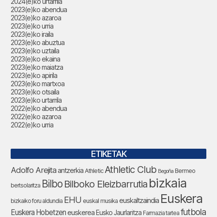
2024(e)ko urtarrila
2023(e)ko abendua
2023(e)ko azaroa
2023(e)ko urria
2023(e)ko iraila
2023(e)ko abuztua
2023(e)ko uztaila
2023(e)ko ekaina
2023(e)ko maiatza
2023(e)ko apirila
2023(e)ko martxoa
2023(e)ko otsaila
2023(e)ko urtarrila
2022(e)ko abendua
2022(e)ko azaroa
2022(e)ko urria
ETIKETAK
Athletic Club
Adolfo Arejita
antzerkia
Athletic
Bermeo
Begoña
bizkaia
Bilbo
Bilboko Eleizbarrutia
bertsolaritza
Euskera
EHU
euskaltzaindia
bizkaiko foru aldundia
euskal musika
futbola
Euskera Hobetzen
euskerea
Eusko Jaurlaritza
Farmazia tartea