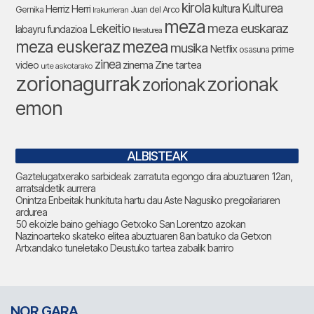
kirola
Kulturea
kultura
Herriz Herri
Gernika
Juan del Arco
Irakurrieran
meza
Lekeitio
meza euskaraz
labayru fundazioa
literaturea
meza euskeraz
mezea
musika
Netflix
prime
osasuna
zinea
zinema
Zine tartea
video
urte askotarako
zorionagurrak
zorionak
zorionak
emon
ALBISTEAK
Gaztelugatxerako sarbideak zarratuta egongo dira abuztuaren 12an,
arratsaldetik aurrera
Onintza Enbeitak hunkituta hartu dau Aste Nagusiko pregoilariaren
ardurea
50 ekoizle baino gehiago Getxoko San Lorentzo azokan
Nazinoarteko skateko elitea abuztuaren 8an batuko da Getxon
Artxandako tuneletako Deustuko tartea zabalik barriro
NOR GARA