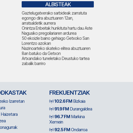
ALBISTEAK
Gaztelugatxerako sarbideak zarratuta
egongo dira abuztuaren 12an,
arratsaldetik aurrera
Onintza Enbeitak hunkituta hartu dau Aste
Nagusiko pregoilariaren ardurea
50 ekoizle baino gehiago Getxoko San
Lorentzo azokan
Nazinoarteko skateko elitea abuztuaren
8an batuko da Getxon
Artxandako tuneletako Deustuko tartea
zabalik barriro
ODKASTAK
FREKUENTZIAK
zeko Izarretan
102.6 FM
Bizkaia
ura
91.9 FM
Durangaldea
 Haizetara
96.7 FM
Markina
zea
Xemein
ionagurrak
92.5 FM
Ondarroa