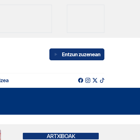
Entzun zuzenean
izea
ARTXIBOAK