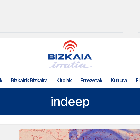
k
Bizkaitik Bizkaira
Kirolak
Errezetak
Kultura
El
indeep