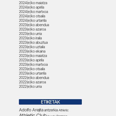
2024(e)ko maiatza
2024(e)ko apirila
2024(e)ko martxoa
2024(e)ko otsaila
2024(e)ko urtarrila
2023(e)ko abendua
2023(e)ko azaroa
2023(e)ko urria
2023(e)ko iraila
2023(e)ko abuztua
2023(e)ko uztaila
2023(e)ko ekaina
2023(e)ko maiatza
2023(e)ko apirila
2023(e)ko martxoa
2023(e)ko otsaila
2023(e)ko urtarrila
2022(e)ko abendua
2022(e)ko azaroa
2022(e)ko urria
ETIKETAK
Adolfo Arejita
antzerkia
Athletic
Athletic Club