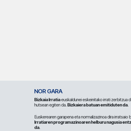
NOR GARA
Bizkaia Irratia
euskaldunei eskeinitako irrati zerbitzua
hutsean egiten da.
Bizkaiera batuan emitiduten da
.
Euskerearen garapena eta normalizazinoa dira irratsaio 
Irratiaren programazinoaren helburu nagusia entz
da
.