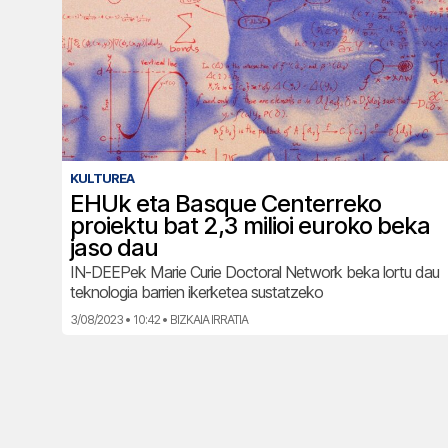
KULTUREA
EHUk eta Basque Centerreko
proiektu bat 2,3 milioi euroko beka
jaso dau
IN-DEEPek Marie Curie Doctoral Network beka lortu dau
teknologia barrien ikerketea sustatzeko
3/08/2023 • 10:42 • BIZKAIA IRRATIA