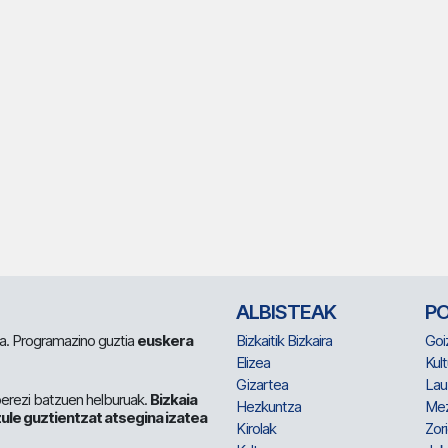
ALBISTEAK
P
 da. Programazino guztia
euskera
Bizkaitik Bizkaira
Goi
Elizea
Kult
Gizartea
Lau
berezi batzuen helburuak.
Bizkaia
Hezkuntza
Me
ule guztientzat atsegina izatea
Kirolak
Zor