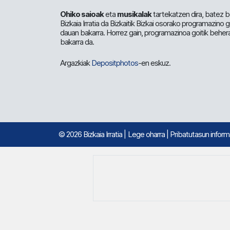
Ohiko saioak
eta
musikalak
tartekatzen dira, batez b
Bizkaia Irratia da Bizkaitik Bizkai osorako programazino
dauan bakarra. Horrez gain, programazinoa goitik beher
bakarra da.
Argazkiak
Depositphotos
-en eskuz.
© 2026 Bizkaia Irratia
|
Lege oharra
|
Pribatutasun infor