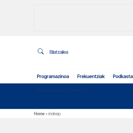
Bilatzailea
Programazinoa
Frekuentziak
Podkasta
Nekazaritza eta arrantza
Home
»
indeep