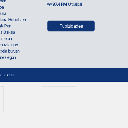
oan
97.4 FM
Urdaibai
oa
sala
kera Hobetzen
ik Plan
Publizidadea
a Bizkaia
urrieran
muz kanpo
pela buruan
nez egun
ratia.eus