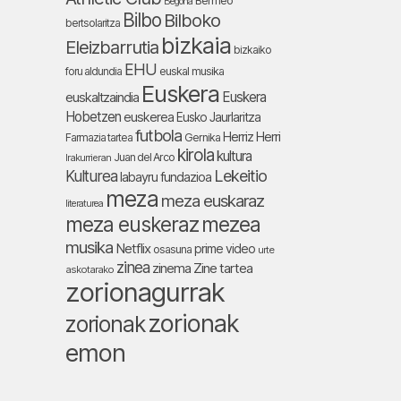
Bermeo
Begoña
Bilbo
Bilboko
bertsolaritza
bizkaia
Eleizbarrutia
bizkaiko
EHU
foru aldundia
euskal musika
Euskera
Euskera
euskaltzaindia
Hobetzen
euskerea
Eusko Jaurlaritza
futbola
Herriz Herri
Farmazia tartea
Gernika
kirola
kultura
Juan del Arco
Irakurrieran
Lekeitio
Kulturea
labayru fundazioa
meza
meza euskaraz
literaturea
meza euskeraz
mezea
musika
Netflix
prime video
osasuna
urte
zinea
zinema
Zine tartea
askotarako
zorionagurrak
zorionak
zorionak
emon