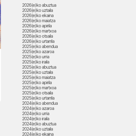
2026(e)ko abuztua
2026(e)ko uztaila
2026(e)ko ekaina
2026(e)ko maiatza
2026(e)ko apirila
2026(e)ko martxoa
2026(e)ko otsaila
2026(e)ko urtarrila
2025(e)ko abendua
2025(e)ko azaroa
2025(e)ko urria
2025(e)ko iraila
2025(e)ko abuztua
2025(e)ko uztaila
2025(e)ko maiatza
2025(e)ko apirila
2025(e)ko martxoa
2025(e)ko otsaila
2025(e)ko urtarrila
2024(e)ko abendua
2024(e)ko azaroa
2024(e)ko urria
2024(e)ko iraila
2024(e)ko abuztua
2024(e)ko uztaila
2024(e)ko ekaina