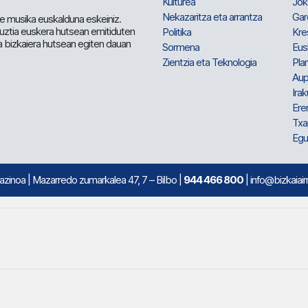
Kulturea
Jok
Nekazaritza eta arrantza
Gar
e musika euskalduna eskeiniz.
 guztia euskera hutsean emitiduten
Politika
Kre
a bizkaiera hutsean egiten dauan
Sormena
Eus
Zientzia eta Teknologia
Plan
Aup
Irak
Ere
Txa
Egu
mazinoa
| Mazarredo zumarkalea 47, 7 – Bilbo |
944 466 800
| info@bizkaiair